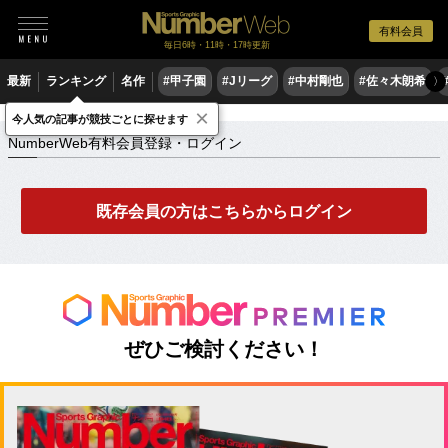
有料会員
毎日6時・11時・17時更新
最新
ランキング
名作
#甲子園
#Jリーグ
#中村剛也
#佐々木朗希
〉
×
NumberWeb有料会員登録・ログイン
今人気の記事が競技ごとに探せます
NumberWeb有料会員登録・ログイン
既存会員の方はこちらからログイン
ぜひご検討ください！