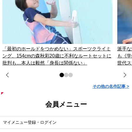
「最初のホールドをつかめない」スポーツクライミ
派手な
ング、154cmの森秋彩20歳に不利なルートセットに
も《学
批判も…本人は毅然「身長は関係ない」
世代ス
その他の名作記事 >
会員メニュー
マイメニュー登録・ログイン