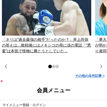
「ネリは“過去最強の相手”だったのか？」井上尚弥
「勇大
の答えは…敗戦後にはメキシコの母に涙の電話「“悪
が明か
童”は本気で怪物に勝とうとしていた」
り者同
その他の名作記事 >
会員メニュー
マイメニュー登録・ログイン