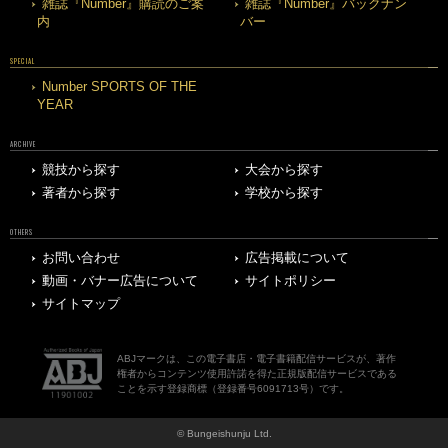
雑誌『Number』購読のご案
雑誌『Number』バックナン
内
バー
SPECIAL
Number SPORTS OF THE
YEAR
ARCHIVE
競技から探す
大会から探す
著者から探す
学校から探す
OTHERS
お問い合わせ
広告掲載について
動画・バナー広告について
サイトポリシー
サイトマップ
ABJマークは、この電子書店・電子書籍配信サービスが、著作
権者からコンテンツ使用許諾を得た正規版配信サービスである
ことを示す登録商標（登録番号6091713号）です。
© Bungeishunju Ltd.