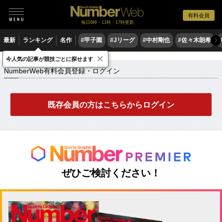
有料会員
毎日6時・11時・17時更新
最新
ランキング
名作
#甲子園
#Jリーグ
#中村剛也
#佐々木朗希
〉
×
NumberWeb有料会員登録・ログイン
今人気の記事が競技ごとに探せます
NumberWeb有料会員登録・ログイン
既存会員の方はこちらからログイン
ぜひご検討ください！