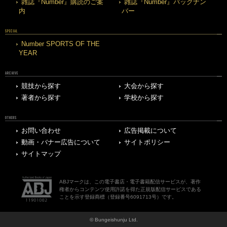
雑誌『Number』購読のご案
雑誌『Number』バックナン
内
バー
SPECIAL
Number SPORTS OF THE
YEAR
ARCHIVE
競技から探す
大会から探す
著者から探す
学校から探す
OTHERS
お問い合わせ
広告掲載について
動画・バナー広告について
サイトポリシー
サイトマップ
ABJマークは、この電子書店・電子書籍配信サービスが、著作
権者からコンテンツ使用許諾を得た正規版配信サービスである
ことを示す登録商標（登録番号6091713号）です。
© Bungeishunju Ltd.