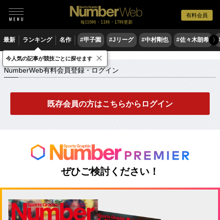
有料会員
毎日6時・11時・17時更新
最新
ランキング
名作
#甲子園
#Jリーグ
#中村剛也
#佐々木朗希
〉
×
NumberWeb有料会員登録・ログイン
今人気の記事が競技ごとに探せます
NumberWeb有料会員登録・ログイン
既存会員の方はこちらからログイン
ぜひご検討ください！