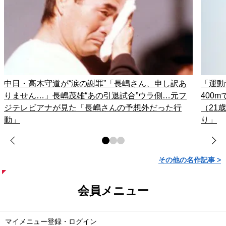
中日・高木守道が“涙の謝罪”「長嶋さん、申し訳あ
「運動
りません…」長嶋茂雄“あの引退試合”ウラ側…元フ
400
ジテレビアナが見た「長嶋さんの予想外だった行
（21
動」
り」
その他の名作記事 >
会員メニュー
マイメニュー登録・ログイン