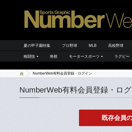
夏の甲子園特集
プロ野球
MLB
高校野球
格闘技
将棋
モータースポーツ
ラグビー
NumberWeb有料会員登録・ログイン
NumberWeb有料会員登録・ロ
既存会員