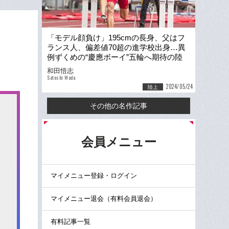
「モデル顔負け」195cmの長身、父はフ
ランス人、偏差値70超の進学校出身…異
例ずくめの“慶應ボーイ”五輪へ期待の陸
上・豊田兼（21）とは何者か？
和田悟志
Satoshi Wada
2024/05/24
陸上
その他の名作記事
る
会員メニュー
マイメニュー登録・ログイン
マイメニュー退会（有料会員退会）
有料記事一覧