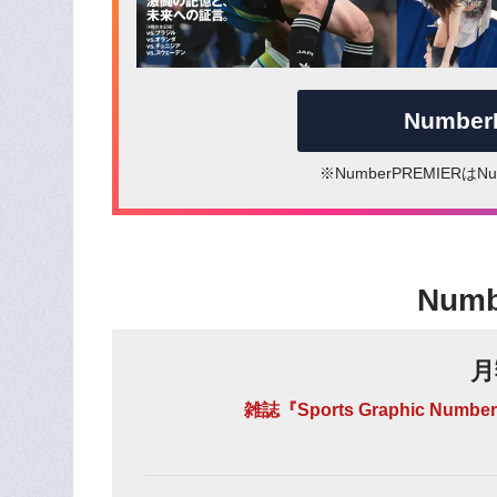
Numbe
※NumberPREMIER
Num
月
雑誌『Sports Graphic