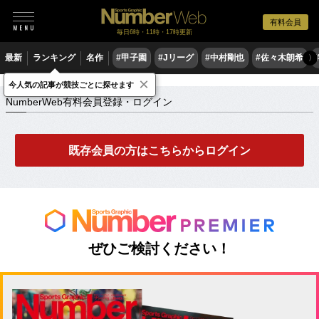
有料会員
毎日6時・11時・17時更新
最新
ランキング
名作
#甲子園
#Jリーグ
#中村剛也
#佐々木朗希
〉
×
NumberWeb有料会員登録・ログイン
今人気の記事が競技ごとに探せます
NumberWeb有料会員登録・ログイン
既存会員の方はこちらからログイン
ぜひご検討ください！