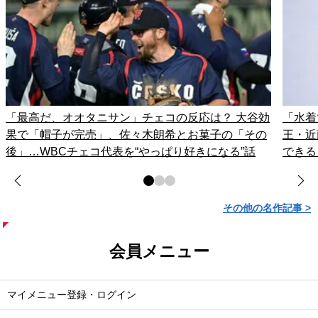
「最高だ、オオタニサン」チェコの反応は？ 大谷効
「水着
果で「帽子が完売」、佐々木朗希とお菓子の「その
王・近
後」…WBCチェコ代表を“やっぱり好きになる”話
できる
その他の名作記事 >
会員メニュー
マイメニュー登録・ログイン