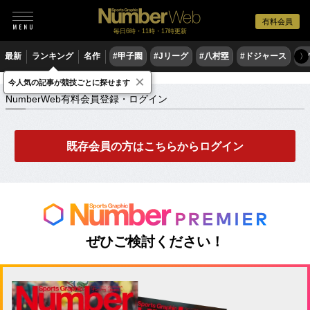
有料会員
毎日6時・11時・17時更新
最新
ランキング
名作
#甲子園
#Jリーグ
#八村塁
#ドジャース
#
〉
×
NumberWeb有料会員登録・ログイン
今人気の記事が競技ごとに探せます
NumberWeb有料会員登録・ログイン
既存会員の方はこちらからログイン
ぜひご検討ください！