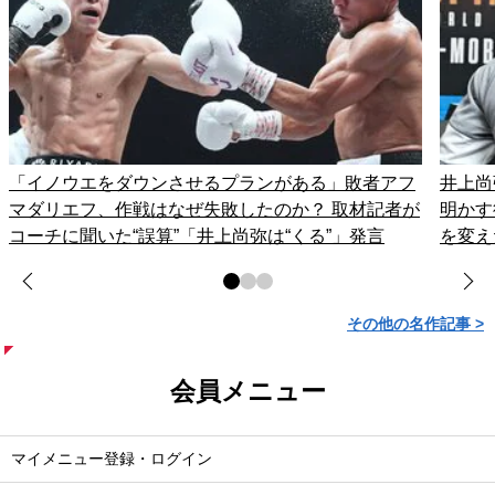
「イノウエをダウンさせるプランがある」敗者アフ
井上尚
マダリエフ、作戦はなぜ失敗したのか？ 取材記者が
明かす
コーチに聞いた“誤算”「井上尚弥は“くる”」発言
を変え
その他の名作記事 >
会員メニュー
マイメニュー登録・ログイン