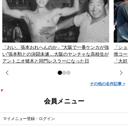
「おい、張本おれへんのか」“大阪で一番ケンカが強
「ショ
い”張本勲との決闘未遂…大阪のヤンチャな高校生が
僚コー
アントニオ猪木と同門レスラーになった日
「大好
その他の名作記事 >
会員メニュー
マイメニュー登録・ログイン