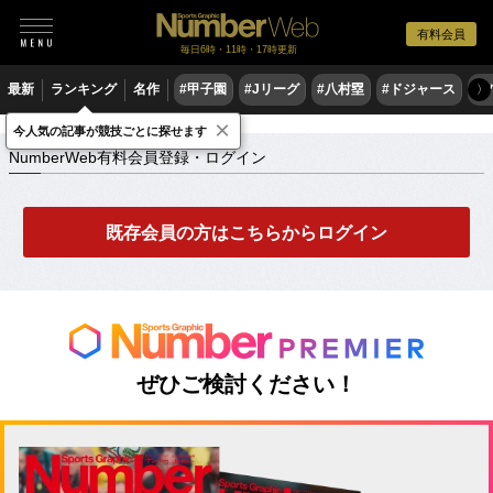
有料会員
毎日6時・11時・17時更新
最新
ランキング
名作
#甲子園
#Jリーグ
#八村塁
#ドジャース
#
〉
×
NumberWeb有料会員登録・ログイン
今人気の記事が競技ごとに探せます
NumberWeb有料会員登録・ログイン
既存会員の方はこちらからログイン
ぜひご検討ください！