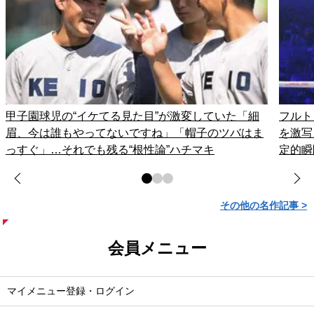
甲子園球児の“イケてる見た目”が激変していた「細
フルト
眉、今は誰もやってないですね」「帽子のツバはま
を激写
っすぐ」…それでも残る“根性論”ハチマキ
定的瞬
その他の名作記事 >
会員メニュー
マイメニュー登録・ログイン