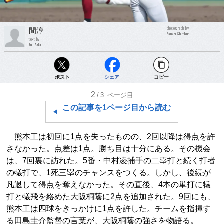
photograph by
間淳
Sankei Shimbun
text by
Jun Aida
ポスト
シェア
コピー
2
/3
ページ目
この記事を1ページ目から読む
熊本工は初回に1点を失ったものの、2回以降は得点を許
さなかった。点差は1点。勝ち目は十分にある。その機会
は、7回裏に訪れた。5番・中村凌捕手の二塁打と続く打者
の犠打で、1死三塁のチャンスをつくる。しかし、後続が
凡退して得点を奪えなかった。その直後、4本の単打に犠
打と犠飛を絡めた大阪桐蔭に2点を追加された。9回にも、
熊本工は四球をきっかけに1点を許した。チームを指揮す
る田島圭介監督の言葉が、大阪桐蔭の強さを物語る。