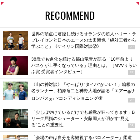
RECOMMEND
世界の頂点に君臨し続けるオランダの超人ハリー・ラ
ブレイセンと日本のエースの太田海也「絶対王者から
学ぶこと」《ケイリン国際対談②》
PR
38歳でも進化を続ける篠山竜青が語る「10年前より
バスケが上手くなっている」理由とは。［MVVりらい
ぶ賞 受賞者インタビュー］
PR
《山の神対談》「やっぱり“タイパ”がいい！」箱根の
名ランナー、柏原竜二と神野大地が語る「エアー
サ
®
ロンパス
」×コンディショニング術
®
PR
「少しぼやけているだけでも感覚が狂ってきます」B
リーグ屈指のシューター・安藤周人が明かす“見え
る”ことの重要性
PR
「会場の声は自分を客観視するバロメーター」柔道