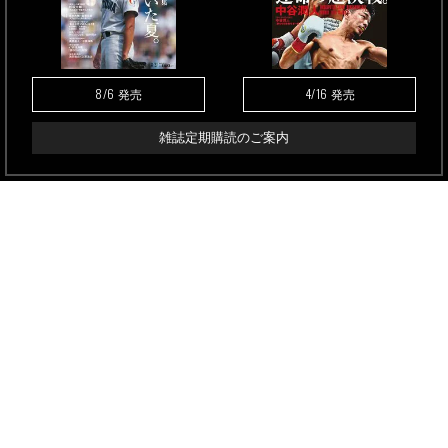
8/6
4/16
発売
発売
雑誌定期購読のご案内