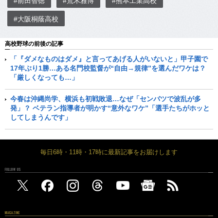
#前田智徳
#荒木雅博
#熊本工業高校
#大阪桐蔭高校
高校野球の前後の記事
「『ダメなものはダメ』と言ってあげる人がいないと」甲子園で
17年ぶり1勝…ある名門校監督が“自由→規律”を選んだワケは？
「厳しくなっても…」
今春は沖縄尚学、横浜も初戦敗退…なぜ「センバツで波乱が多
発」？ ベテラン指導者が明かす“意外なワケ”「選手たちがホッと
してしまうんです」
毎日6時・11時・17時に最新記事をお届けします
FOLLOW US
MAGAZINE