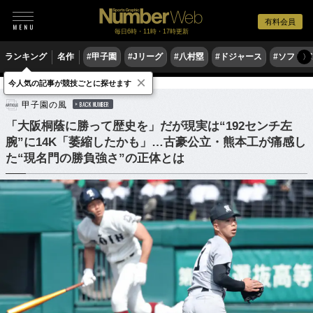
有料会員
毎日6時・11時・17時更新
ランキング
名作
#甲子園
#Jリーグ
#八村塁
#ドジャース
#ソフトバ
〉
×
今人気の記事が競技ごとに探せます
野球
高校野球
甲子園の風
BACK NUMBER
「大阪桐蔭に勝って歴史を」だが現実は“192センチ左
腕”に14K「萎縮したかも」…古豪公立・熊本工が痛感し
た“現名門の勝負強さ”の正体とは