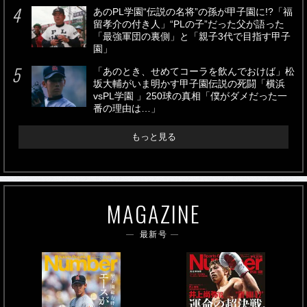
あのPL学園“伝説の名将”の孫が甲子園に!?「福
留孝介の付き人」“PLの子”だった父が語った
「最強軍団の裏側」と「親子3代で目指す甲子
園」
「あのとき、せめてコーラを飲んでおけば」松
坂大輔がいま明かす甲子園伝説の死闘「横浜
vsPL学園 」250球の真相「僕がダメだった一
番の理由は…」
もっと見る
MAGAZINE
最新号