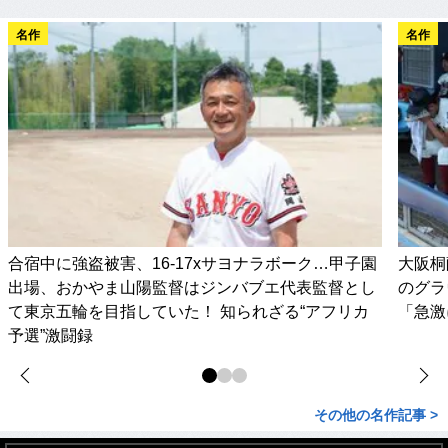
名作
名作
合宿中に強盗被害、16-17xサヨナラボーク…甲子園
大阪桐
出場、おかやま山陽監督はジンバブエ代表監督とし
のグラ
て東京五輪を目指していた！ 知られざる“アフリカ
「急激
予選”激闘録
その他の名作記事 >