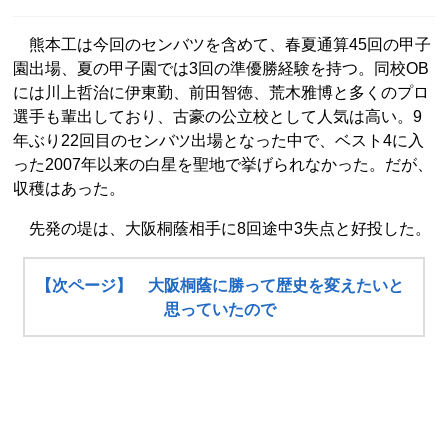
熊本工は今回のセンバツを含めて、春夏通算45回の甲子
園出場、夏の甲子園では3回の準優勝経験を持つ。同校OB
には川上哲治に伊東勤、前田智徳、荒木雅博と多くのプロ
選手も輩出しており、古豪の公立校として人気は高い。9
年ぶり22回目のセンバツ出場となった中で、ベスト4に入
った2007年以来の白星を聖地で挙げられなかった。だが、
収穫はあった。
先発の堤は、大阪桐蔭相手に8回途中3失点と好投した。
【次ページ】 大阪桐蔭に勝って歴史を変えたいと
思っていたので