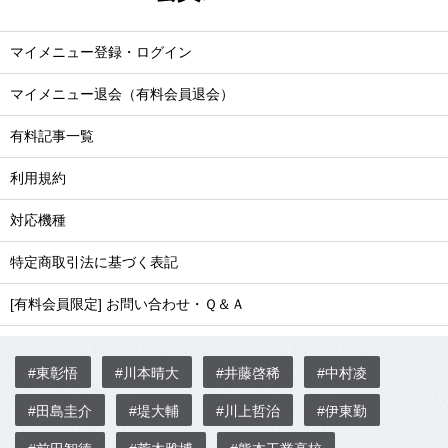
マイメニュー登録・ログイン
マイメニュー退会（有料会員退会）
有料記事一覧
利用規約
対応機種
特定商取引法に基づく表記
[有料会員限定] お問い合わせ・Ｑ＆Ａ
#東彰悟
#川本晴大
#井藤啓稀
#中村凌
#田島圭介
#堤大輔
#川上哲治
#伊東勤