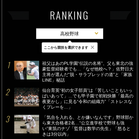
RANKING
高校野球
×
ここから競技を選択できます
最新
24時間
週間
祖父はあのPL学園“伝説の名将”、父も東北の強
豪監督経験者でも…「なぜ他校へ？」佐野日大
主将が選んだ“脱・サラブレッドの道”と「家族
LINE」秘話
仙台育英“初の女子部員”は「苦しいこともいっ
ぱいあって」…でも甲子園で初戦快勝「最高の
夜更かし」に見る“令和の組織力”「ストレスな
くプレーを…」
「気合を入れる、とか嫌いなんです」野球部か
ら東大合格者2名…“公立進学校で野球も強
い”東筑のナゾ「監督は数学の先生」「怒ると
きは3分以内」