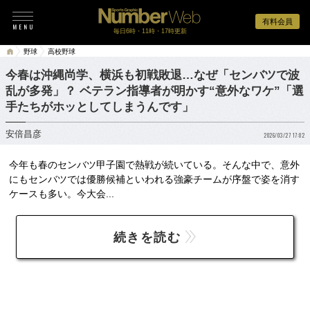
有料会員
毎日6時・11時・17時更新
野球
高校野球
今春は沖縄尚学、横浜も初戦敗退…なぜ「センバツで波
乱が多発」？ ベテラン指導者が明かす“意外なワケ”「選
手たちがホッとしてしまうんです」
安倍昌彦
2026/03/27 17:02
今年も春のセンバツ甲子園で熱戦が続いている。そんな中で、意外
にもセンバツでは優勝候補といわれる強豪チームが序盤で姿を消す
ケースも多い。今大会...
続きを読む