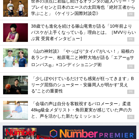
世界の頂点に君臨し続けるオランダの超人ハリー・ラ
ブレイセンと日本のエースの太田海也「絶対王者から
学ぶこと」《ケイリン国際対談②》
PR
38歳でも進化を続ける篠山竜青が語る「10年前より
バスケが上手くなっている」理由とは。［MVVりらい
ぶ賞 受賞者インタビュー］
PR
《山の神対談》「やっぱり“タイパ”がいい！」箱根の
名ランナー、柏原竜二と神野大地が語る「エアー
サ
®
ロンパス
」×コンディショニング術
®
PR
「少しぼやけているだけでも感覚が狂ってきます」B
リーグ屈指のシューター・安藤周人が明かす“見え
る”ことの重要性
PR
「会場の声は自分を客観視するバロメーター」柔道
48kg級金メダリスト・角田夏実が感じていた声の力
と、声を活かした新たなミッション
PR