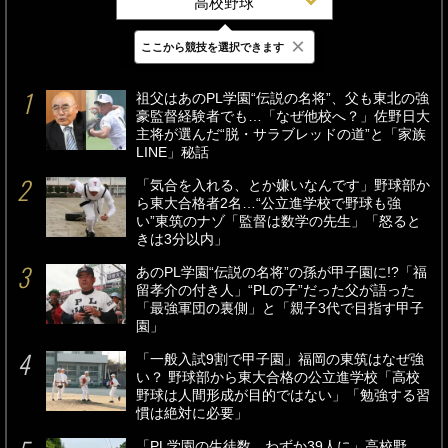
高校野球
×
ここから競技を選択できます
最新
24時間
週間
祖父はあのPL学園“伝説の名将”、父も東北の強
豪監督経験者でも…「なぜ他校へ？」佐野日大
主将が選んだ“脱・サラブレッドの道”と「家族
LINE」秘話
「気合を入れる、とか嫌いなんです」野球部か
ら東大合格者2名…“公立進学校で野球も強
い”東筑のナゾ「監督は数学の先生」「怒ると
きは3分以内」
あのPL学園“伝説の名将”の孫が甲子園に!?「福
留孝介の付き人」“PLの子”だった父が語った
「最強軍団の裏側」と「親子3代で目指す甲子
園」
「一般入試9割で甲子園」福岡の東筑はなぜ強
い？ 野球部から東大合格の公立進学校「高校
野球は人間形成が目的ではない」「勉強する習
慣は絶対に必要」
「PL学園の生徒数…わずか39人に」高校野