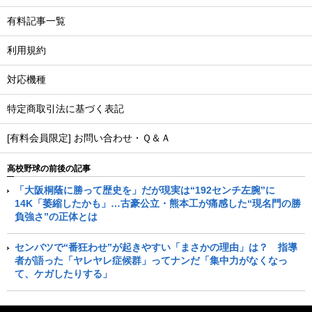
有料記事一覧
利用規約
対応機種
特定商取引法に基づく表記
[有料会員限定] お問い合わせ・Ｑ＆Ａ
高校野球の前後の記事
「大阪桐蔭に勝って歴史を」だが現実は“192センチ左腕”に
14K「萎縮したかも」…古豪公立・熊本工が痛感した“現名門の勝
負強さ”の正体とは
センバツで“番狂わせ”が起きやすい「まさかの理由」は？ 指導
者が語った「ヤレヤレ症候群」ってナンだ「集中力がなくなっ
て、ケガしたりする」