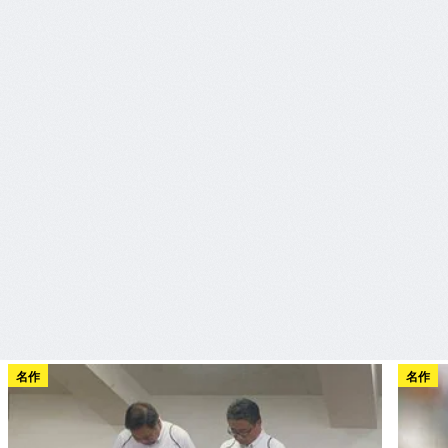
名作
名作