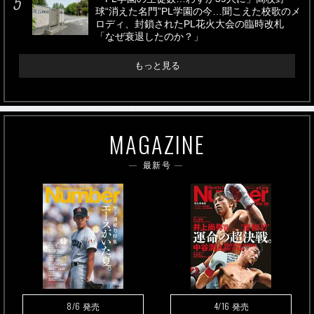
球“消えた名門”PL学園の今…聞こえた校歌のメ
ロディ、封鎖されたPL花火大会の臨時改札
「なぜ衰退したのか？」
もっと見る
MAGAZINE
最新号
8/6
4/16
発売
発売