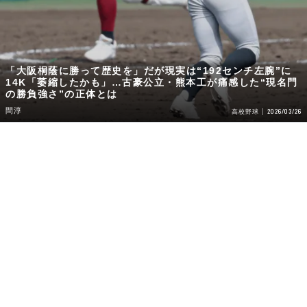
「大阪桐蔭に勝って歴史を」だが現実は“192センチ左腕”に
14K「萎縮したかも」…古豪公立・熊本工が痛感した“現名門
の勝負強さ”の正体とは
間淳
2026/03/26
高校野球