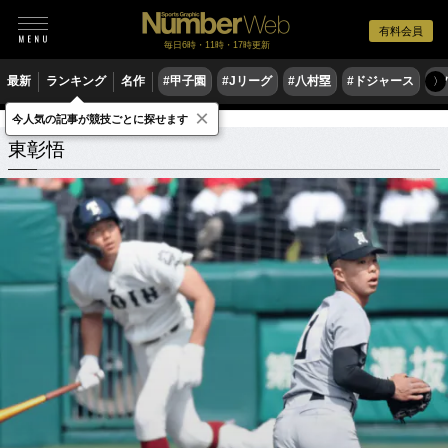
有料会員
毎日6時・11時・17時更新
最新
ランキング
名作
#甲子園
#Jリーグ
#八村塁
#ドジャース
#
〉
×
今人気の記事が競技ごとに探せます
東彰悟
関連記事
東彰悟