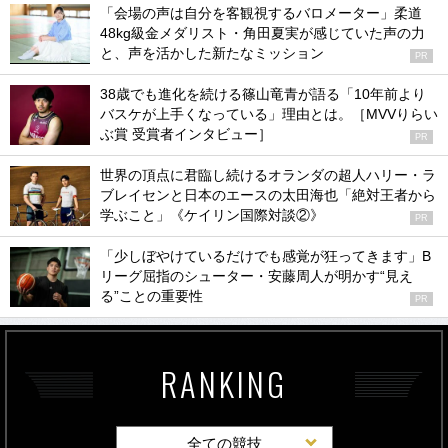
「会場の声は自分を客観視するバロメーター」柔道
48kg級金メダリスト・角田夏実が感じていた声の力
と、声を活かした新たなミッション
PR
38歳でも進化を続ける篠山竜青が語る「10年前より
バスケが上手くなっている」理由とは。［MVVりらい
ぶ賞 受賞者インタビュー］
PR
世界の頂点に君臨し続けるオランダの超人ハリー・ラ
ブレイセンと日本のエースの太田海也「絶対王者から
学ぶこと」《ケイリン国際対談②》
PR
「少しぼやけているだけでも感覚が狂ってきます」B
リーグ屈指のシューター・安藤周人が明かす“見え
る”ことの重要性
PR
RANKING
全ての競技