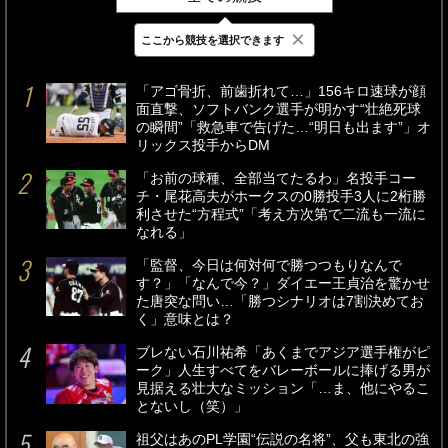
×
ここから競技を選択できます
最新
24時間
週間
「アゴ骨折、前歯折れて…」156キロ速球が顔
面直撃、ソフトバンク選手が明かす“壮絶死球
の瞬間”「救急車で告げた…“明日も出ます”」オ
リックス投手からDM
「お前の球種、全部当てたるわ」名投手コー
チ・尾花高夫がホークスの0勝投手3人に2桁勝
利させた“方程式”「考え方次第で二流も一流に
なれる」
「監督、今日は何対何で勝つつもりなんで
す？」「なんで今？」ダイエー王貞治を驚かせ
た唐突な問い…「勝つシナリオは7割決めてお
く」意味とは？
ブレない石川祐希「あくまでアジア選手権がピ
ーク」人生すべてをバレーボールに捧げる男が
見据える壮大なミッション「…ま、他にやるこ
とないし（笑）」
祖父はあのPL学園“伝説の名将”、父も東北の強