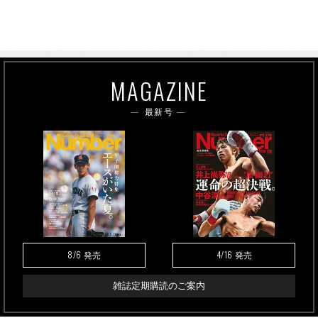
MAGAZINE
最新号
8/6
4/16
発売
発売
雑誌定期購読のご案内