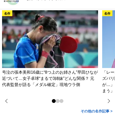
名作
名作
号泣の張本美和16歳に“8つ上のお姉さん”早田ひなが
「レー
近づいて…女子卓球“まるで3姉妹”どんな関係？ 元
ズバリ
代表監督が語る「メダル確定」現地ウラ側
が…」
まう」
その他の名作記事 >