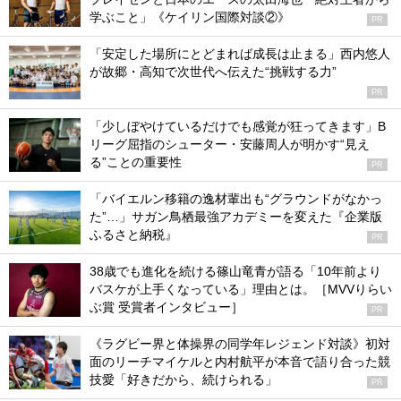
学ぶこと」《ケイリン国際対談②》
PR
「安定した場所にとどまれば成長は止まる」西内悠人
が故郷・高知で次世代へ伝えた“挑戦する力”
PR
「少しぼやけているだけでも感覚が狂ってきます」B
リーグ屈指のシューター・安藤周人が明かす“見え
る”ことの重要性
PR
「バイエルン移籍の逸材輩出も“グラウンドがなかっ
た”…」サガン鳥栖最強アカデミーを変えた『企業版
ふるさと納税』
PR
38歳でも進化を続ける篠山竜青が語る「10年前より
バスケが上手くなっている」理由とは。［MVVりらい
ぶ賞 受賞者インタビュー］
PR
《ラグビー界と体操界の同学年レジェンド対談》初対
面のリーチマイケルと内村航平が本音で語り合った競
技愛「好きだから、続けられる」
PR