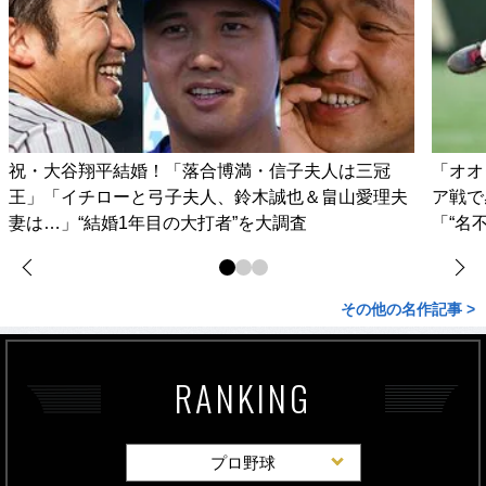
祝・大谷翔平結婚！「落合博満・信子夫人は三冠
「オオ
王」「イチローと弓子夫人、鈴木誠也＆畠山愛理夫
ア戦で
妻は…」“結婚1年目の大打者”を大調査
「“名
その他の名作記事 >
RANKING
プロ野球