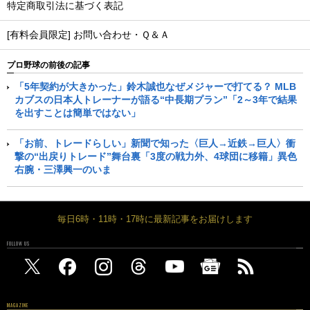
特定商取引法に基づく表記
[有料会員限定] お問い合わせ・Ｑ＆Ａ
プロ野球の前後の記事
「5年契約が大きかった」鈴木誠也なぜメジャーで打てる？ MLB
カブスの日本人トレーナーが語る“中長期プラン”「2～3年で結果
を出すことは簡単ではない」
「お前、トレードらしい」新聞で知った〈巨人→近鉄→巨人〉衝
撃の“出戻りトレード”舞台裏「3度の戦力外、4球団に移籍」異色
右腕・三澤興一のいま
毎日6時・11時・17時に最新記事をお届けします
FOLLOW US
MAGAZINE