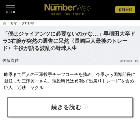
有料会員
毎日6時・11時・17時更新
野球
プロ野球
「僕はジャイアンツに必要ないのかな…」早稲田大卒ド
ラ3右腕が突然の通告に呆然〈長嶋巨人最後のトレー
ド〉主役が語る波乱の野球人生
佐藤春佳
2026/01/28 17:00
昨季まで巨人の三軍投手チーフコーチを務め、今季から国際部長に
就任した三澤興一さん。現役時代は異例の“出戻りトレード”を含め
巨人、近鉄、ヤクル...
続きを読む