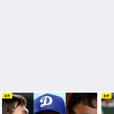
名作
名作