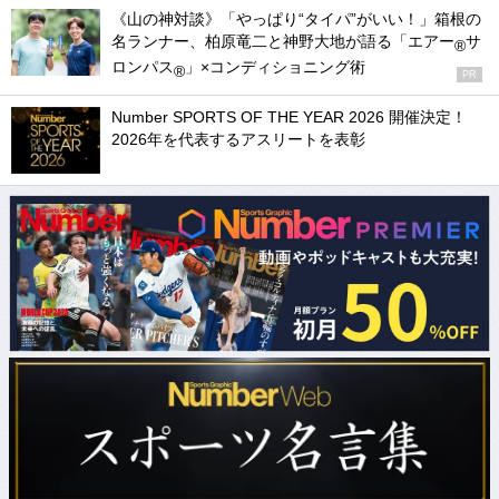
《山の神対談》「やっぱり“タイパ”がいい！」箱根の
名ランナー、柏原竜二と神野大地が語る「エアー
サ
®
ロンパス
」×コンディショニング術
®
PR
Number SPORTS OF THE YEAR 2026 開催決定！
2026年を代表するアスリートを表彰