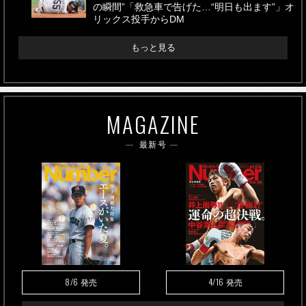
の瞬間”「救急車で告げた…“明日も出ます”」オ
リックス投手からDM
もっと見る
MAGAZINE
最新号
8/6
4/16
発売
発売