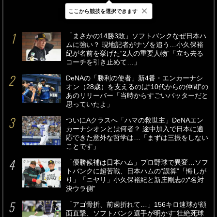
×
ここから競技を選択できます
最新
24時間
週間
「まさかの14勝3敗」ソフトバンクなぜ日本ハ
ムに強い？ 現地記者がナゾを追う…小久保裕
紀が名前を挙げた“2人の重要人物”「立ち去る
コーチを引き止めて…」
DeNAの「勝利の使者」新4番・エンカーナシ
オン（28歳）を支えるのは“10代からの仲間”の
あのリリーバー「当時からすごいバッターだと
思っていたよ」
ついにAクラスへ「ハマの救世主」DeNAエン
カーナシオンとは何者？ 途中加入で日本に適
応できた意外な哲学は…「まずは三振をしない
ことです」
「優勝候補は日本ハム」プロ野球で異変…ソフ
トバンクに超苦戦、日本ハムの“誤算”「悔しが
り」「ニヤリ」小久保裕紀と新庄剛志の“名対
決ウラ側”
「アゴ骨折、前歯折れて…」156キロ速球が顔
面直撃、ソフトバンク選手が明かす“壮絶死球