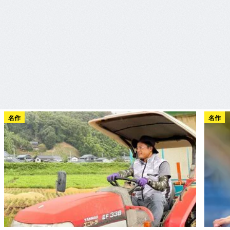
名作
名作