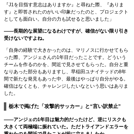
『J1を目指す意志はありますか』と尋ねた際、『ありま
す』と即答されたのがいい印象だったのと、プロジェクト
としても面白い。自分の力も試せると思いました」
――長期的な展望になるわけですが、確信がない限り引き
受けないですよね。
「自身の経験で大きかったのは、マリノスに行かせてもら
った際、アンジェさんの1年目だったことです。どういう
チームを作るのかを、間近で見させてもらった。自分と重
なりあった部分もありますし、早稲田ユナイテッドの8年
間で新たな発見もあった中、最後はやっぱり自分がやる。
確信はなくとも、チャレンジしたいなという思いはありま
した。
栃木で掲げた「攻撃的サッカー」と“言い訳禁止”
――アンジェの1年目は魅力的だったけど、逆にリスクも
大きくて両極端に振れていた。ただトライアンドエラーを
重ねたのを間近で見たことが役に立ちましたか。