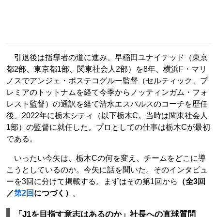
引退後は指導者の道に進み、早稲田ユナイテッド（東京
都2部、東京都1部、関東社会人2部）を8年、横浜F・マリ
ノスでアンジェ・ポステコグルー監督（セルティック、プ
レミアのトットナムを経て今季からノッティンガム・フォ
レスト監督）の通訳を経て清水エスパルスのコーチを歴任
後、2022年に栃木シティ（以下栃木C。当時は関東社会人
1部）の監督に就任した。プロとしての仕事は栃木Cが最初
である。
いったい今矢は、栃木Cの何を変え、チームをどこに導
こうとしているのか。今矢に話を聞いた。そのインタビュ
ーを3回に分けて掲載する。まずはその第1回から
（全3回
／
第2回
につづく）
。
「J1を目指す意志はあるのか」社長への直球質問