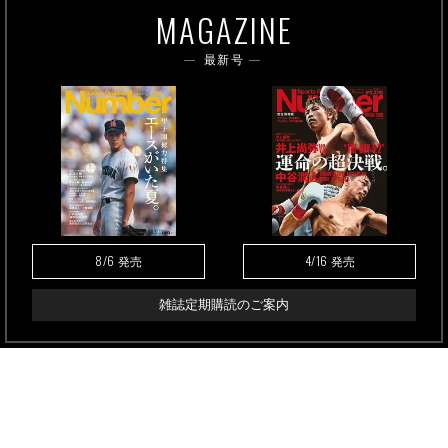
MAGAZINE
最新号
8/6
4/16
発売
発売
雑誌定期購読のご案内