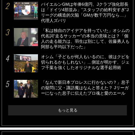
バイエルンGMは年俸6億円、Jクラブ強化部長
は「ドイツ4部並み」“スタッフの給料安すぎ”J
リーグの構造的欠陥「GMが数千万円なら…」
代理人ズバリ
「私は独自のアイデアを持っていた」オシムの
代名詞“走るサッカー”の本当の意味とは？「個
人の走る能力は、羽生は別にして、佐藤勇人も
阿部も平均以下だった」
オシム「子どもが何人もいるのに、彼はクビを
切られるかもしれない」…側近が明かす、ジェ
フ千葉を強くしたオリジナルな選手起用術
「なんで新日本プロレスに行かないの？」息子
の疑問に父・諏訪魔はなんと答えた？ Jリーガ
ーになった息子に伝えたプロ魂と愛のエール
もっと見る