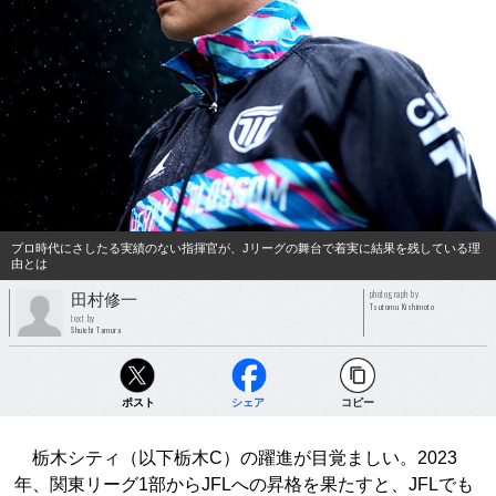
プロ時代にさしたる実績のない指揮官が、Jリーグの舞台で着実に結果を残している理
由とは
photograph by
田村修一
Tsutomu Kishimoto
text by
Shuichi Tamura
ポスト
シェア
コピー
栃木シティ（以下栃木C）の躍進が目覚ましい。2023
年、関東リーグ1部からJFLへの昇格を果たすと、JFLでも