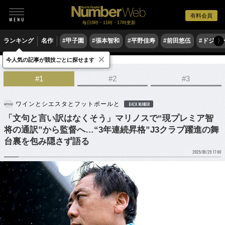
有料会員
毎日6時・11時・17時更新
ランキング
名作
#甲子園
#張本智和
#平野佳寿
#前田悠伍
#ドジャ
〉
×
今人気の記事が競技ごとに探せます
サッカー
Jリーグ
#1
#2
#3
ワインとシエスタとフットボールと
BACK NUMBER
「文句と言い訳はなくそう」マリノスで“現プレミア智
将の通訳”から監督へ…“3年連続昇格”J3クラブ躍進の舞
台裏を包み隠さず語る
2025/09/29 17:00