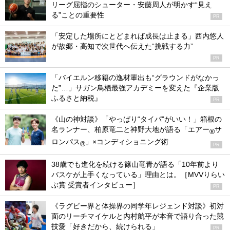
リーグ屈指のシューター・安藤周人が明かす“見え
る”ことの重要性
PR
「安定した場所にとどまれば成長は止まる」西内悠人
が故郷・高知で次世代へ伝えた“挑戦する力”
PR
「バイエルン移籍の逸材輩出も“グラウンドがなかっ
た”…」サガン鳥栖最強アカデミーを変えた『企業版
ふるさと納税』
PR
《山の神対談》「やっぱり“タイパ”がいい！」箱根の
名ランナー、柏原竜二と神野大地が語る「エアー
サ
®
ロンパス
」×コンディショニング術
®
PR
38歳でも進化を続ける篠山竜青が語る「10年前より
バスケが上手くなっている」理由とは。［MVVりらい
ぶ賞 受賞者インタビュー］
PR
《ラグビー界と体操界の同学年レジェンド対談》初対
面のリーチマイケルと内村航平が本音で語り合った競
技愛「好きだから、続けられる」
PR