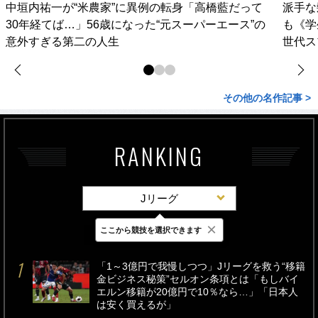
中垣内祐一が“米農家”に異例の転身「高橋藍だって
派手な
30年経てば…」56歳になった“元スーパーエース”の
も《学
意外すぎる第二の人生
世代ス
その他の名作記事 >
RANKING
Jリーグ
×
ここから競技を選択できます
最新
24時間
週間
「1～3億円で我慢しつつ」Jリーグを救う“移籍
金ビジネス秘策”セルオン条項とは「もしバイ
エルン移籍が20億円で10％なら…」「日本人
は安く買えるが」