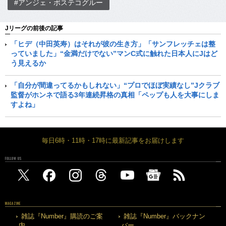
#アンジェ・ポステコグルー
Jリーグの前後の記事
「ヒデ（中田英寿）はそれが彼の生き方」「サンフレッチェは整
っていました」“金満だけでない”マンC式に触れた日本人にJはど
う見えるか
「自分が間違ってるかもしれない」“プロでほぼ実績なし”Jクラブ
監督がホンネで語る3年連続昇格の真相「ペップも人を大事にしま
すよね」
毎日6時・11時・17時に最新記事をお届けします
FOLLOW US
MAGAZINE
雑誌『Number』購読のご案
雑誌『Number』バックナン
内
バー