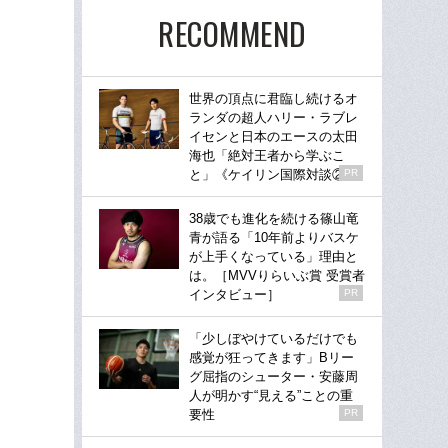
RECOMMEND
世界の頂点に君臨し続けるオ
ランダの超人ハリー・ラブレ
イセンと日本のエースの太田
海也「絶対王者から学ぶこ
と」《ケイリン国際対談②》
PR
38歳でも進化を続ける篠山竜
青が語る「10年前よりバスケ
が上手くなっている」理由と
は。［MVVりらいぶ賞 受賞者
インタビュー］
PR
「少しぼやけているだけでも
感覚が狂ってきます」Bリー
グ屈指のシューター・安藤周
人が明かす“見える”ことの重
要性
PR