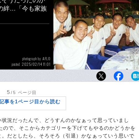
にそうだったのか
の絆…「今も家族
AFLO
photograph by
2025/02/14 11:01
posted
1999年ワールドユースでの「黄金世代」。大
ーで頭を丸刈りにした、左から加地亮、高原
二、稲本潤一、氏家英行、辻本茂輝
5
/5
ページ目
記事を1ページ目から読む
い状況だったんで、どうすんのかなぁって思っていまし
いたので、そこからカテゴリーを下げてもやるのかどうかを
と。だとしたら、そろそろ（引退）かなぁっていう思いで