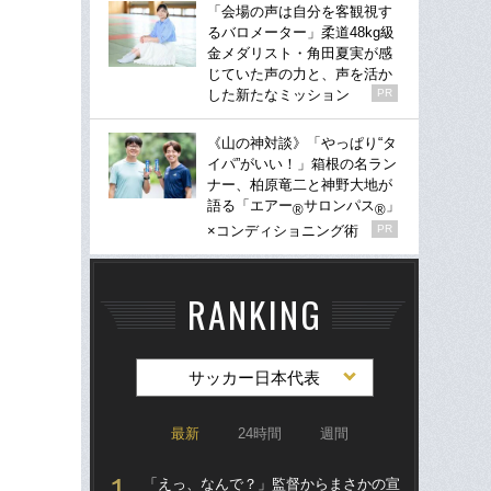
「会場の声は自分を客観視す
るバロメーター」柔道48kg級
金メダリスト・角田夏実が感
じていた声の力と、声を活か
した新たなミッション
PR
《山の神対談》「やっぱり“タ
イパ”がいい！」箱根の名ラン
ナー、柏原竜二と神野大地が
語る「エアー
サロンパス
」
®
®
×コンディショニング術
PR
RANKING
サッカー日本代表
最新
24時間
週間
「えっ、なんで？」監督からまさかの宣
「