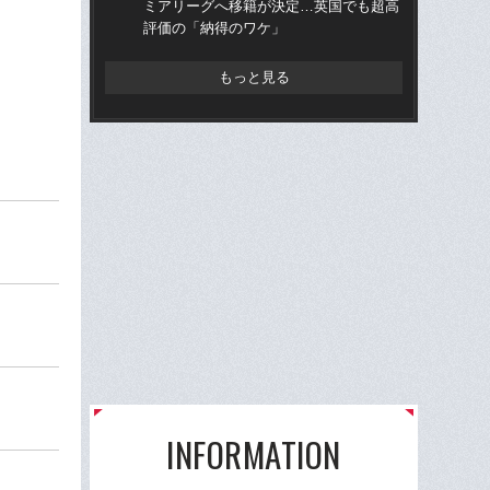
ミアリーグへ移籍が決定…英国でも超高
ミ
評価の「納得のワケ」
評
もっと見る
INFORMATION