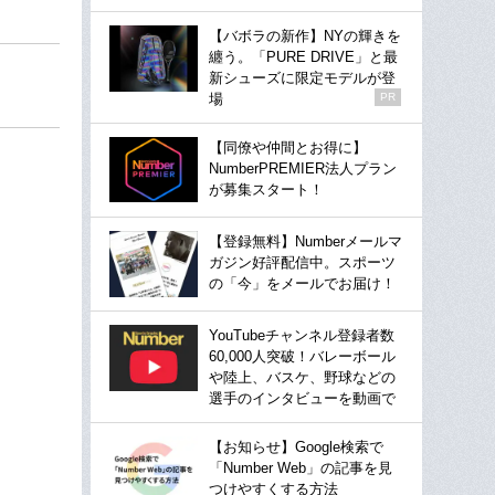
【バボラの新作】NYの輝きを
纏う。「PURE DRIVE」と最
新シューズに限定モデルが登
場
PR
【同僚や仲間とお得に】
NumberPREMIER法人プラン
が募集スタート！
【登録無料】Numberメールマ
ガジン好評配信中。スポーツ
の「今」をメールでお届け！
YouTubeチャンネル登録者数
60,000人突破！バレーボール
や陸上、バスケ、野球などの
選手のインタビューを動画で
【お知らせ】Google検索で
「Number Web」の記事を見
つけやすくする方法