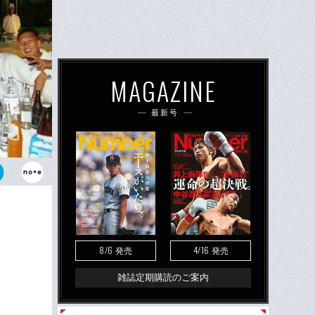
MAGAZINE
最新号
会中にメンバ
直泰、中田浩
8/6
4/16
発売
発売
雑誌定期購読のご案内