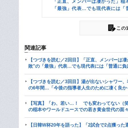
「正直、メンバーは凄かった」稲
「最強」代表…でも現代表には「
この
関連記事
【つづきを読む／2回目】「正直、メンバーは凄
敗”の「最強」代表…でも現代表には「普通に負
【つづきを読む／3回目】湯が出ないシャワー、
の6年間…「今後の指導者人生のために凄く良か
【写真】「わ、若い…！ でも変わってない（笑
の稲本やワールドユースでの若き黄金世代の面
【日韓W杯20年を語った】「2試合で2点獲った