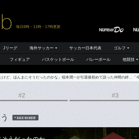
毎日6時・11時・17時更新
Jリーグ
海外サッカー
サッカー日本代表
ゴルフ
フィギュア
バスケットボール
バレーボール
他競技
れたけど、ほんまにそうだったのかな」稲本潤一が引退後初めて語った仲間の絆…「
#2
#3
ろう
BACK NUMBER