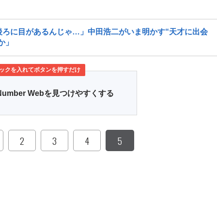
後ろに目があるんじゃ…」中田浩二がいま明かす“天才に出会
か」
ックを入れてボタンを押すだけ
Number Webを見つけやすくする
2
3
4
5