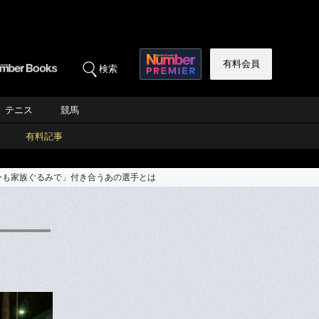
有料会員
検索
テニス
競馬
有料記事
今も家族ぐるみで」付き合うあの選手とは