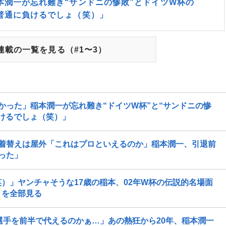
本潤一が忘れ難き“サンドニの惨敗”とドイツW杯の
普通に負けるでしょ（笑）」
連載の一覧を見る（#1〜3）
かった」稲本潤一が忘れ難き“ドイツW杯”と“サンドニの惨
けるでしょ（笑）」
着替えは屋外「これはプロといえるのか」稲本潤一、引退前
った」
）」ヤンチャそうな17歳の稲本、02年W杯の伝説的名場面
々を全部見る
選手を前半で代えるのかぁ…」あの熱狂から20年、稲本潤一