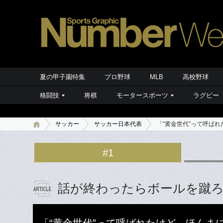
夏の甲子園特集
プロ野球
MLB
高校野球
格闘技
将棋
モータースポーツ
ラグビー
サッカー
サッカー日本代表
「“黄金世代”って呼ば
#1
話が終わったらボールを蹴