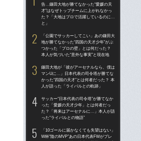
告…鎌田大地が勝てなかった“愛媛の天
告…
才”はなぜトップチームに上がれなかっ
才”
た？「大地はプロで活躍しているのに…
た
と」
と
「公園でサッカーしてこい」あの鎌田大
鎌
地が勝てなかった“四国の天才少年”がぶ
マ
つかった「プロの壁」とは何だった？
かっ
本人が気づいた“意外な事実”と現在地
人
鎌田大地が「彼がアーセナルなら、僕は
「
マンUに…」日本代表の司令塔が勝てな
地が
かった“四国の天才”とは何者だった？ 本
つ
人が語った「ライバルとの軌跡」
本人
サッカー“日本代表の司令塔”が勝てなか
サッ
った「愛媛の天才少年」とは何者だっ
っ
た？「将来はアーセナルに…」本人が語
た
った“ライバルとの物語”
った
「10ゴールに届かなくても失望はない」
「1
W杯“陰のMVP”あの日本代表FWがプレ
W杯