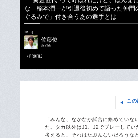
「“黄金世代”って呼ばれたけど、ほんま
な」稲本潤一が引退後初めて語った仲間
ぐるみで」付き合うあの選手とは
text by
佐藤俊
Shun Sato
PROFILE
この
「みんな、なかなか試合に絡めていな
た。タカ以外はJ1、J2でプレーして
考えると、それはたぶんないだろうな