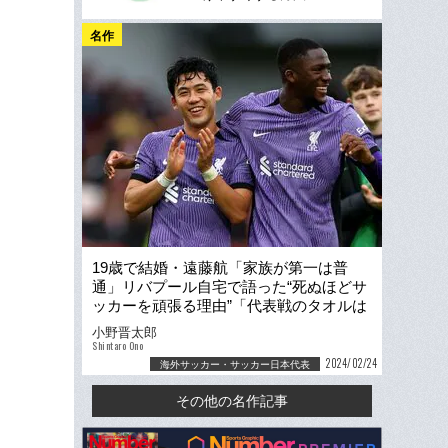
名作
19歳で結婚・遠藤航「家族が第一は普
通」リバプール自宅で語った“死ぬほどサ
ッカーを頑張る理由”「代表戦のタオルは
タケや薫が多いけど…」
小野晋太郎
Shintaro Ono
2024/02/24
海外サッカー・サッカー日本代表
その他の名作記事