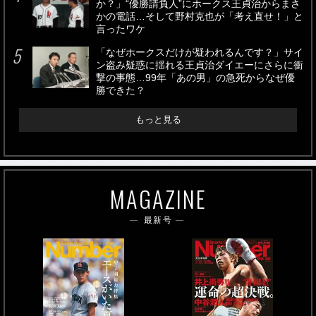
か？」“優勝請負人”にホークス王貞治からまさ
かの電話…そして野村克也が「考え直せ！」と
言ったワケ
「なぜホークスだけが疑われるんです？」サイ
ン盗み疑惑に揺れる王貞治ダイエーにさらに衝
撃の事態…99年「あの男」の急死からなぜ優
勝できた？
もっと見る
MAGAZINE
最新号