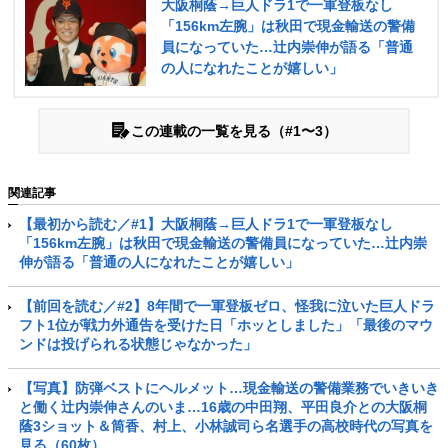
大阪桐蔭→巨人ドラ1で一軍登板なし
「156km左腕」は秋田で現金輸送の警備
員になっていた…辻内崇伸が語る「普通
の人になれたことが嬉しい」
この連載の一覧を見る（#1〜3）
関連記事
【最初から読む／#1】大阪桐蔭→巨人ドラ1で一軍登板なし
「156km左腕」は秋田で現金輸送の警備員になっていた…辻内崇
伸が語る「普通の人になれたことが嬉しい」
【前回を読む／#2】8年間で一軍登板ゼロ、怪我に泣いた巨人ドラ
フト1位が戦力外通告を受けた日「ホッとしました」「最後のマウ
ンドは投げられる状態じゃなかった」
【写真】防弾ベストにヘルメット…現金輸送の警備業務でいきいき
と働く辻内崇伸さんのいま…16歳の中田翔、平田良介との大阪桐
蔭3ショット＆筒香、村上、小林誠司ら名選手の高校時代の写真を
見る（60枚）