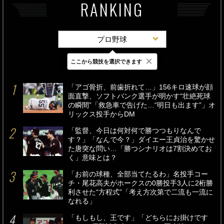
RANKING
プロ野球
×
ここから競技を選択できます
最新
24時間
週間
「アゴ骨折、前歯折れて…」156キロ速球が顔
面直撃、ソフトバンク選手が明かす“壮絶死球
の瞬間”「救急車で告げた…“明日も出ます”」オ
リックス投手からDM
「監督、今日は何対何で勝つつもりなんで
す？」「なんで今？」ダイエー王貞治を驚かせ
た唐突な問い…「勝つシナリオは7割決めてお
く」意味とは？
「お前の球種、全部当てたるわ」名投手コー
チ・尾花高夫がホークスの0勝投手3人に2桁勝
利させた“方程式”「考え方次第で二流も一流に
なれる」
「もしもし、王です」「どちらにお掛けです