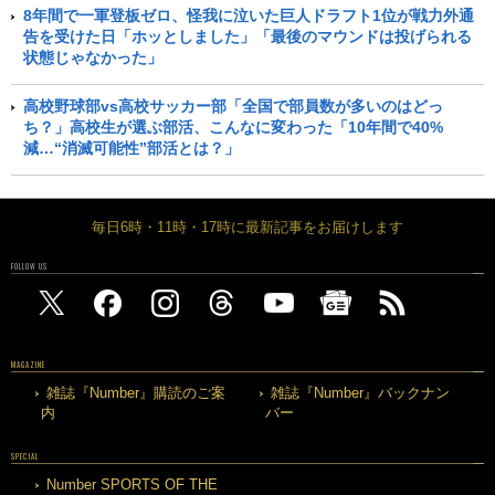
8年間で一軍登板ゼロ、怪我に泣いた巨人ドラフト1位が戦力外通
告を受けた日「ホッとしました」「最後のマウンドは投げられる
状態じゃなかった」
高校野球部vs高校サッカー部「全国で部員数が多いのはどっ
ち？」高校生が選ぶ部活、こんなに変わった「10年間で40%
減…“消滅可能性”部活とは？」
毎日6時・11時・17時に最新記事をお届けします
FOLLOW US
MAGAZINE
雑誌『Number』購読のご案
雑誌『Number』バックナン
内
バー
SPECIAL
Number SPORTS OF THE