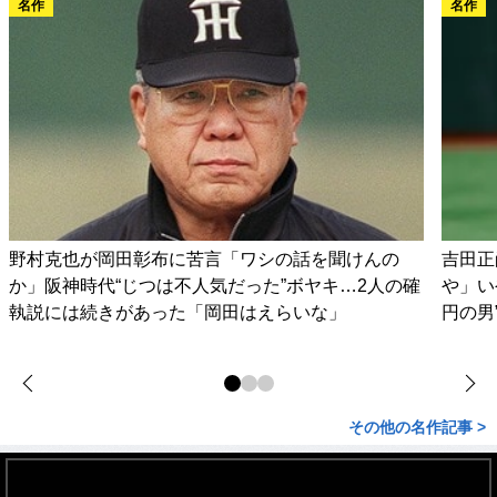
名作
名作
野村克也が岡田彰布に苦言「ワシの話を聞けんの
吉田正
か」阪神時代“じつは不人気だった”ボヤキ…2人の確
や」い
執説には続きがあった「岡田はえらいな」
円の男
その他の名作記事 >