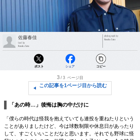
photograph by
佐藤春佳
Haruka Sato
text by
Haruka Sato
ポスト
シェア
コピー
3
/3
ページ目
この記事を1ページ目から読む
「あの時…」後悔は胸の中だけに
「僕らの時代は怪我を抱えていても連投を重ねたりという
ことがありましたけど、今は球数制限や休息日があったり
して、すごくいいことだなと思います。それでも野球に怪