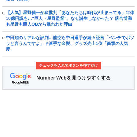
【人気】星野仙一が猛批判「あなたたちは時代が止まってる」年俸
10億円説も…“巨人・星野監督”、なぜ誕生しなかった？ 落合博満
も星野も巨人OBから嫌われた理由
中田翔のリアルな評判…龍空ら中日選手が続々証言「ベンチでボソ
ッと言うんですよ」ド派手な金髪、グッズ売上1位「衝撃の人気
度」
チェックを入れてボタンを押すだけ
Number Webを見つけやすくする