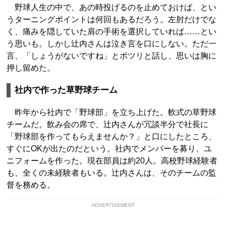
野球人生の中で、あの時投げるのを止めておけば、とい
うターニングポイントは何回もあるだろう。左肘だけでな
く、痛みを隠していた肩の手術を選択していれば……とい
う思いも。しかし辻内さんは泣き言を口にしない。ただ一
言、「しょうがないですね」とポツリと話し、思いは胸に
押し留めた。
社内で作った草野球チーム
昨年から社内で「野球部」を立ち上げた。軟式の草野球
チームだ。飲み会の席で、辻内さんが冗談半分で社長に
「野球部を作ってもらえませんか？」と口にしたところ、
すぐにOKが出たのだという。社内でメンバーを募り、ユ
ニフォームを作った。現在部員は約20人。高校野球経験者
も、全くの未経験者もいる。辻内さんは、そのチームの監
督を務める。
ADVERTISEMENT