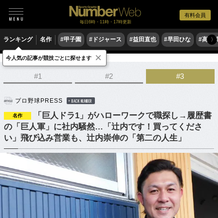
有料会員
毎日6時・11時・17時更新
ランキング
名作
#甲子園
#ドジャース
#益田直也
#早田ひな
#高木
〉
×
今人気の記事が競技ごとに探せます
野球
プロ野球
ドラフト会議
#1
#2
#3
プロ野球PRESS
BACK NUMBER
「巨人ドラ1」がハローワークで職探し→履歴書
名作
の「巨人軍」に社内騒然…「辻内です！買ってくださ
い」飛び込み営業も、辻内崇伸の「第二の人生」