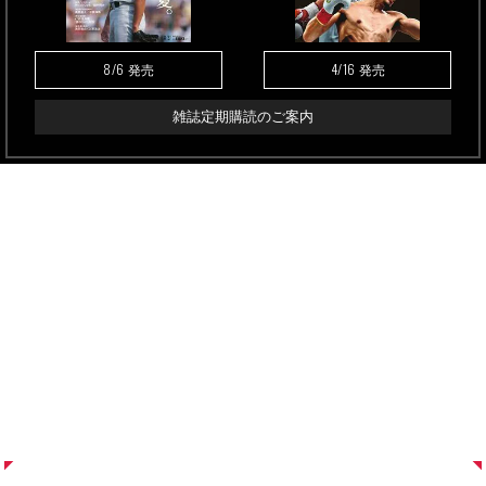
8/6
4/16
発売
発売
雑誌定期購読のご案内