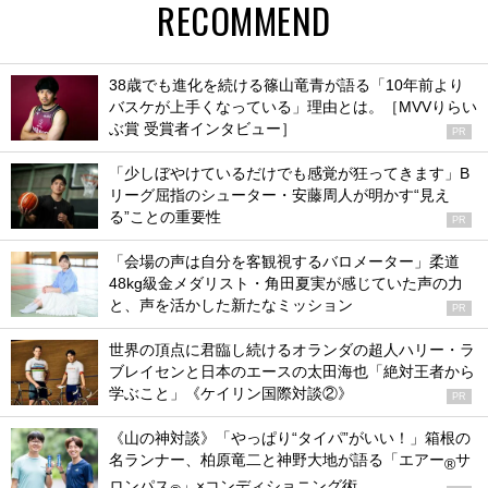
RECOMMEND
38歳でも進化を続ける篠山竜青が語る「10年前より
バスケが上手くなっている」理由とは。［MVVりらい
ぶ賞 受賞者インタビュー］
PR
「少しぼやけているだけでも感覚が狂ってきます」B
リーグ屈指のシューター・安藤周人が明かす“見え
る”ことの重要性
PR
「会場の声は自分を客観視するバロメーター」柔道
48kg級金メダリスト・角田夏実が感じていた声の力
と、声を活かした新たなミッション
PR
世界の頂点に君臨し続けるオランダの超人ハリー・ラ
ブレイセンと日本のエースの太田海也「絶対王者から
学ぶこと」《ケイリン国際対談②》
PR
《山の神対談》「やっぱり“タイパ”がいい！」箱根の
名ランナー、柏原竜二と神野大地が語る「エアー
サ
®
ロンパス
」×コンディショニング術