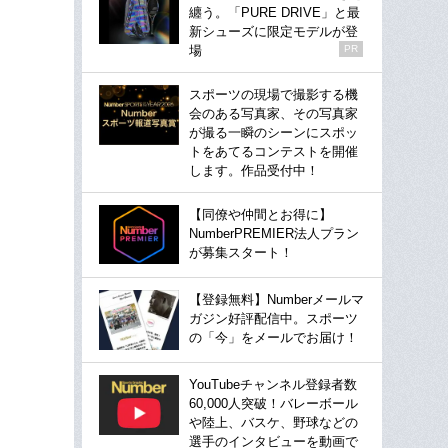
纏う。「PURE DRIVE」と最
新シューズに限定モデルが登
場
PR
スポーツの現場で撮影する機
会のある写真家、その写真家
が撮る一瞬のシーンにスポッ
トをあてるコンテストを開催
します。作品受付中！
【同僚や仲間とお得に】
NumberPREMIER法人プラン
が募集スタート！
【登録無料】Numberメールマ
ガジン好評配信中。スポーツ
の「今」をメールでお届け！
YouTubeチャンネル登録者数
60,000人突破！バレーボール
や陸上、バスケ、野球などの
選手のインタビューを動画で