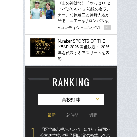
《山の神対談》「やっぱり“タ
イパ”がいい！」箱根の名ラン
ナー、柏原竜二と神野大地が
語る「エアー
サロンパス
」
®
®
×コンディショニング術
PR
Number SPORTS OF THE
YEAR 2026 開催決定！ 2026
年を代表するアスリートを表
彰
RANKING
高校野球
最新
24時間
週間
「医学部志望がメンバーに4人」福岡の
「
公立進学校が“甲子園出場”の衝撃…それ
公立