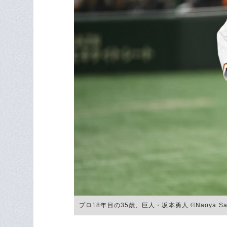
プロ18年目の35歳、巨人・坂本勇人 ©Naoya San