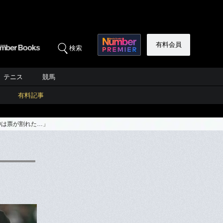
有料会員
検索
テニス
競馬
有料記事
神は票が割れた…」