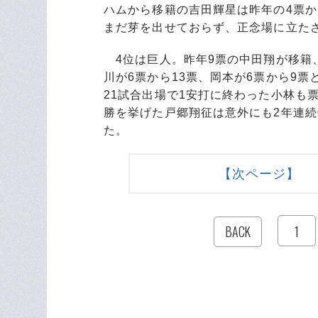
ハムから移籍の吉田輝星は昨年の4票
まだ芽を出せておらず、正念場に立た
4位は巨人。昨年9票の中田翔が移籍
川が6票から13票、岡本が6票から9
21試合出場で1安打に終わった小林も
勝を挙げた戸郷翔征は意外にも2年連続
た。
【次ページ】 
1
BACK