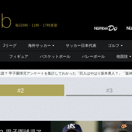
毎日6時・11時・17時更新
Jリーグ
海外サッカー
サッカー日本代表
ゴルフ
フィギュア
バスケットボール
バレーボール
他競技
」は誰？ 甲子園球児アンケートを集計してわかった「巨人はやはり坂本勇人？」「阪
#2
#3