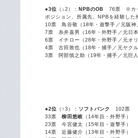
●3位
（↓2）：
NPBのOB
76票 ※カ
ポジション、所属先。NPBを経験した外
10票 鳥谷敬（18年・遊撃手／元阪
7票 糸井嘉男（16年・外野手／元日
6票 イチロー（28年・外野手／元オ
4票 古田敦也（18年・捕手／元ヤク
3票 阿部慎之助（19年・捕手／元巨
●2位
（↑3）：
ソフトバンク
102票
33票
柳田悠岐
（14年目・外野手）
23票 今宮健太（15年目・遊撃手）
14票 近藤健介（13年目・外野手）