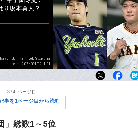
誰？ 甲子園球児ア
はり坂本勇人？」
 Matsumoto、R）Hideki Sugiyama
2024/04/07 11:01
posted
センバツ球児が選ぶ12球団「チームの人気No.
誰？ 写真左は山田哲人、右は坂本勇人
3
/4
ページ目
記事を1ページ目から読む
団」総数1～5位