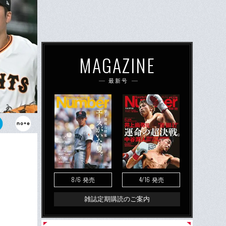
MAGAZINE
最新号
1選手」は
8/6
4/16
発売
発売
雑誌定期購読のご案内