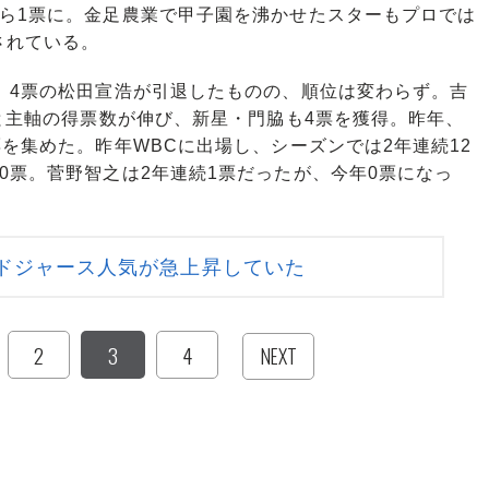
から1票に。金足農業で甲子園を沸かせたスターもプロでは
されている。
、4票の松田宣浩が引退したものの、順位は変わらず。吉
票と主軸の得票数が伸び、新星・門脇も4票を獲得。昨年、
票を集めた。昨年WBCに出場し、シーズンでは2年連続12
0票。菅野智之は2年連続1票だったが、今年0票になっ
ドジャース人気が急上昇していた
2
3
4
NEXT