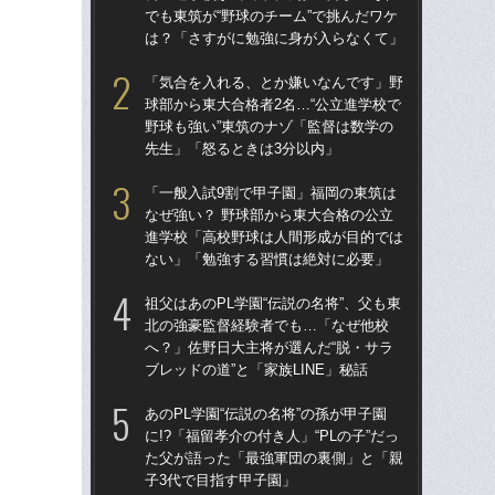
でも東筑が“野球のチーム”で挑んだワケ
でも
は？「さすがに勉強に身が入らなくて」
は
「気合を入れる、とか嫌いなんです」野
祖父
球部から東大合格者2名…“公立進学校で
北
野球も強い”東筑のナゾ「監督は数学の
へ？
先生」「怒るときは3分以内」
ブレ
「一般入試9割で甲子園」福岡の東筑は
「
なぜ強い？ 野球部から東大合格の公立
球部
進学校「高校野球は人間形成が目的では
野球
ない」「勉強する習慣は絶対に必要」
先
祖父はあのPL学園“伝説の名将”、父も東
「
北の強豪監督経験者でも…「なぜ他校
なぜ
へ？」佐野日大主将が選んだ“脱・サラ
進
ブレッドの道”と「家族LINE」秘話
な
あのPL学園“伝説の名将”の孫が甲子園
仙台
に!?「福留孝介の付き人」“PLの子”だっ
も
た父が語った「最強軍団の裏側」と「親
快勝
子3代で目指す甲子園」
組織