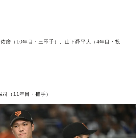
宗佑磨（10年目・三塁手）、山下舜平大（4年目・投
誠司（11年目・捕手）