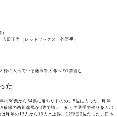
者）
）、吉田正尚（レッドソックス・外野手）
0人枠に入っている藤浪晋太郎への1票含む
だった
の60票から54票に落ちたものの、5位に入った。昨年
FA移籍の西川龍馬が8票で補い、多くの選手で残りをカバ
は昨年の13人から19人と上昇。12球団2位だった。日本