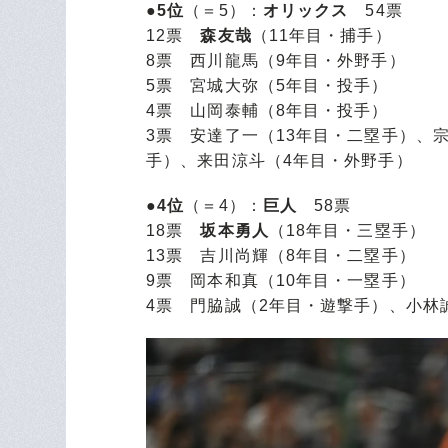
●5位
（＝5）：
オリックス
54票
12票
森友哉
（11年目・捕手）
8票 西川龍馬（9年目・外野手）
5票 宮城大弥（5年目・投手）
4票 山岡泰輔（8年目・投手）
3票 安達了一（13年目・二塁手）、
手）、来田涼斗（4年目・外野手）
●4位
（＝4）：
巨人
58票
18票
坂本勇人
（18年目・三塁手）
13票 吉川尚輝（8年目・二塁手）
9票 岡本和真（10年目・一塁手）
4票 門脇誠（2年目・遊撃手）、小林