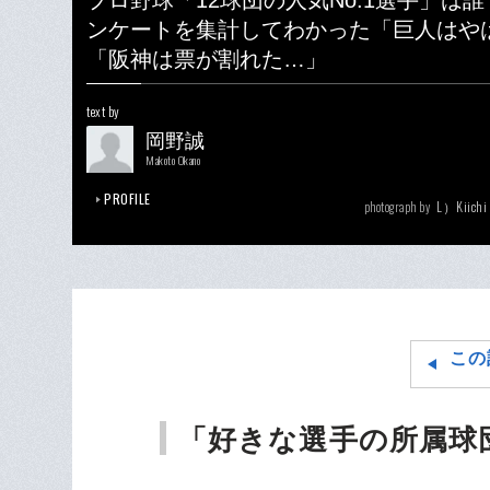
プロ野球「12球団の人気No.1選手」は
ンケートを集計してわかった「巨人はや
「阪神は票が割れた…」
text by
岡野誠
Makoto Okano
PROFILE
L）Kiichi
photograph by
この
「好きな選手の所属球