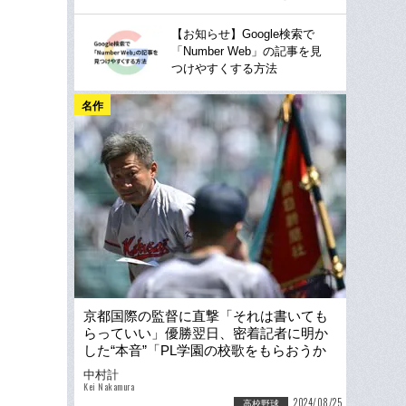
【お知らせ】Google検索で
「Number Web」の記事を見
つけやすくする方法
名作
京都国際の監督に直撃「それは書いても
らっていい」優勝翌日、密着記者に明か
した“本音”「PL学園の校歌をもらおうか
って」関係者からJ.Y.Parkの名前
中村計
Kei Nakamura
2024/08/25
高校野球