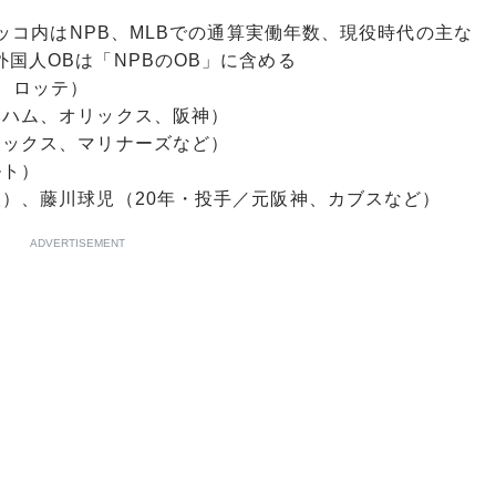
ッコ内はNPB、MLBでの通算実働年数、現役時代の主な
国人OBは「NPBのOB」に含める
神、ロッテ）
本ハム、オリックス、阪神）
リックス、マリナーズなど）
ルト）
人）、藤川球児（20年・投手／元阪神、カブスなど）
ADVERTISEMENT