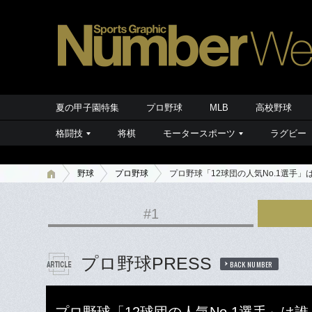
夏の甲子園特集
プロ野球
MLB
高校野球
格闘技
将棋
モータースポーツ
ラグビー
野球
プロ野球
プロ野球「12球団の人気No.1選手
#1
プロ野球PRESS
BACK NUMBER