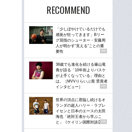
RECOMMEND
「少しぼやけているだけでも
感覚が狂ってきます」Bリー
グ屈指のシューター・安藤周
人が明かす“見える”ことの重
要性
PR
38歳でも進化を続ける篠山竜
青が語る「10年前よりバスケ
が上手くなっている」理由と
は。［MVVりらいぶ賞 受賞者
インタビュー］
PR
世界の頂点に君臨し続けるオ
ランダの超人ハリー・ラブレ
イセンと日本のエースの太田
海也「絶対王者から学ぶこ
と」《ケイリン国際対談②》
PR