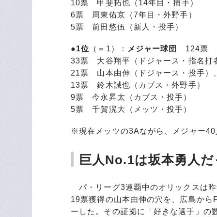
10票 甲斐拓也（14年目・捕手）
6票 周東佑京（7年目・外野手）
5票 前田悠伍（新人・投手）
●1位
（＝1）：
メジャー球団
124票
33票 大谷翔平（ドジャース・指名打
21票 山本由伸（ドジャース・投手
13票 鈴木誠也（カブス・外野手）
9票 今永昇太（カブス・投手）
5票 千賀滉大（メッツ・投手）
※現在メッツの3Aながら、メジャー4
巨人No.1は坂本勇人
パ・リーグ3連覇中のオリックスは昨年
19票獲得の山本由伸の穴を、広島から
ーした。その証拠に「好きな選手」の数