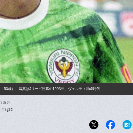
樹（53歳）。写真はJリーグ開幕の1993年、ヴェルディ川崎時代
raph by
 Images