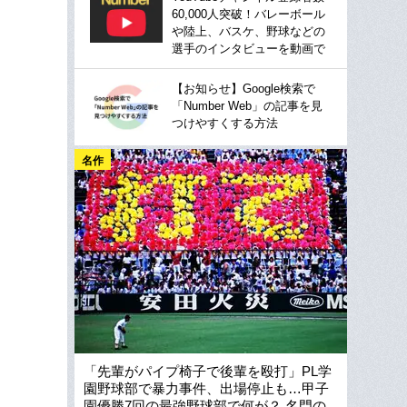
60,000人突破！バレーボール
や陸上、バスケ、野球などの
選手のインタビューを動画で
【お知らせ】Google検索で
「Number Web」の記事を見
つけやすくする方法
名作
「先輩がパイプ椅子で後輩を殴打」PL学
園野球部で暴力事件、出場停止も…甲子
園優勝7回の最強野球部で何が？ 名門の