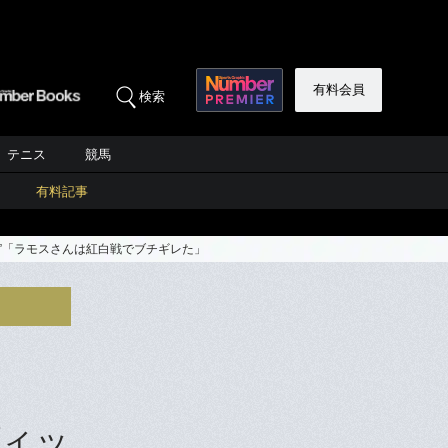
有料会員
検索
テニス
競馬
有料記事
”「ラモスさんは紅白戦でブチギレた」
ヴィッ