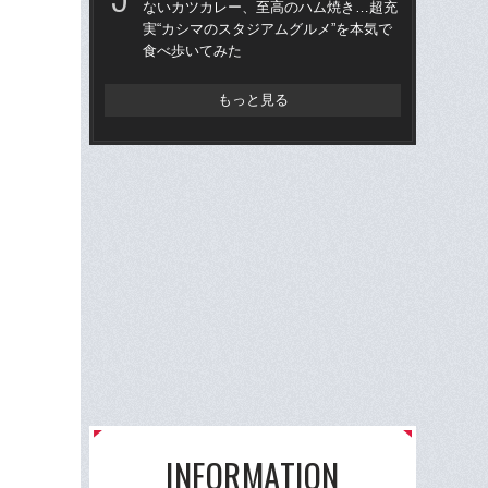
ないカツカレー、至高のハム焼き…超充
年
実“カシマのスタジアムグルメ”を本気で
食べ歩いてみた
シマ
切り
もっと見る
INFORMATION