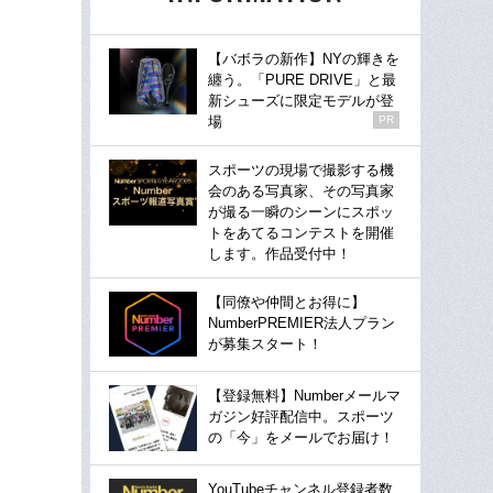
【バボラの新作】NYの輝きを
纏う。「PURE DRIVE」と最
新シューズに限定モデルが登
場
PR
スポーツの現場で撮影する機
会のある写真家、その写真家
が撮る一瞬のシーンにスポッ
トをあてるコンテストを開催
します。作品受付中！
【同僚や仲間とお得に】
NumberPREMIER法人プラン
が募集スタート！
【登録無料】Numberメールマ
ガジン好評配信中。スポーツ
の「今」をメールでお届け！
YouTubeチャンネル登録者数