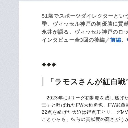
51歳でスポーツダイレクターとい
季、ヴィッセル神戸の初優勝に貢
永井が語る、ヴィッセル神戸のロッカ
インタビュー全3回の後編／
前編
、
◆◆◆
「ラモスさんが紅白戦
2023年にJリーグ初制覇を成し遂げ
王」と呼ばれたFW大迫勇也、FW武藤
22点を挙げた大迫は得点王とリーグM
ことからも、彼らの貢献度の高さがう