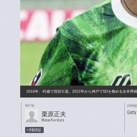
2016年、45歳で現役引退。2022年から神戸でSDを務める永井秀
text by
photog
Getty
栗原正夫
Masao Kurihara
PROFILE