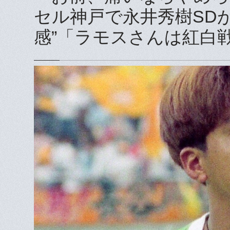
セル神戸で永井秀樹SD
感”「ラモスさんは紅白