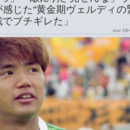
が感じた“黄金期ヴェルディの
戦でブチギレた」
2024
posted