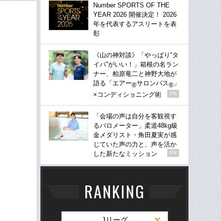
Number SPORTS OF THE
YEAR 2026 開催決定！ 2026
年を代表するアスリートを表
彰
《山の神対談》「やっぱり“タ
イパ”がいい！」箱根の名ラン
ナー、柏原竜二と神野大地が
語る「エアー
サロンパス
」
®
®
×コンディショニング術
PR
「会場の声は自分を客観視す
るバロメーター」柔道48kg級
金メダリスト・角田夏実が感
じていた声の力と、声を活か
した新たなミッション
PR
RANKING
Jリーグ