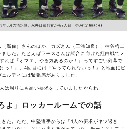
6月の清水戦。永井は前列右から2人目 ©Getty Images
ス（瑠偉）さんのほか、カズさん（三浦知良）、柱谷哲二
いました。たとえばラモスさんは試合に向けた紅白戦でメ
いすれば『オマエ、やる気あるのか！』ってすごい剣幕で
いけっ！』、4回目には『やってられないっ！』と地面にビ
ヴェルディには緊張感がありました。
人は周りにも高い要求をしていましたからね」
ろよ」ロッカールームでの話
きた。ただ、中堅選手からは「4人の要求がキツ過ぎ
できていない」という声もあがっていた。チームとしてよ