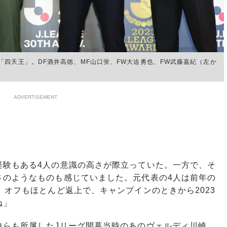
四天王」。DF酒井高徳、MF山口蛍、FW大迫勇也、FW武藤嘉紀（左か
ADVERTISEMENT
経験もある4人の意識の高さが際立っていた。一方で、そ
さのようなものも感じていました。元代表の4人は前年の
、オフもほとんど返上で、キャンプインのときから2023
ね」
らも所属したJリーグ開幕当時のあのヴェルディ川崎