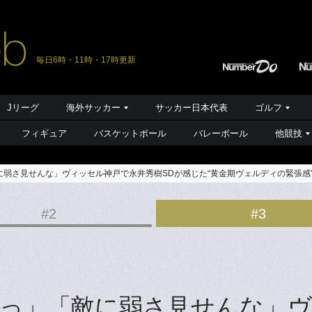
毎日6時・11時・17時更新
Jリーグ
海外サッカー
サッカー日本代表
ゴルフ
フィギュア
バスケットボール
バレーボール
他競技
弱さ見せんな」ヴィッセル神戸で永井秀樹SDが感じた“黄金期ヴェルディの緊張感
#2
#3
っ」「敵に弱さ見せんな」