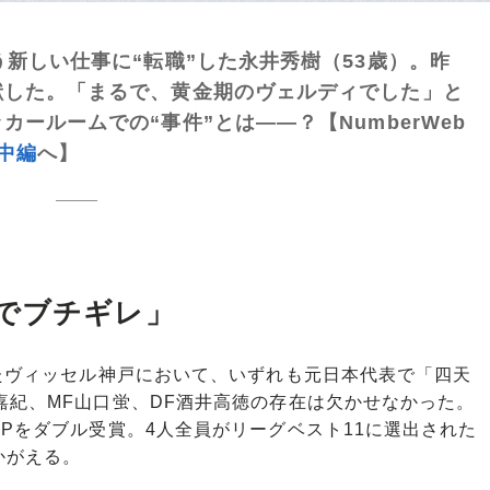
う新しい仕事に“転職”した永井秀樹（53歳）。昨
献した。「まるで、黄金期のヴェルディでした」と
ールームでの“事件”とは――？【NumberWeb
中編
へ】
でブチギレ」
たヴィッセル神戸において、いずれも元日本代表で「四天
嘉紀、MF山口蛍、DF酒井高徳の存在は欠かせなかった。
VPをダブル受賞。4人全員がリーグベスト11に選出された
かがえる。