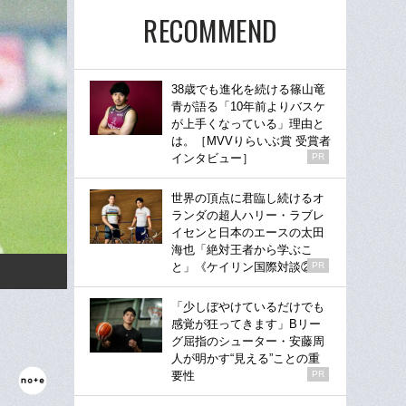
RECOMMEND
38歳でも進化を続ける篠山竜
青が語る「10年前よりバスケ
が上手くなっている」理由と
は。［MVVりらいぶ賞 受賞者
インタビュー］
PR
世界の頂点に君臨し続けるオ
ランダの超人ハリー・ラブレ
イセンと日本のエースの太田
海也「絶対王者から学ぶこ
と」《ケイリン国際対談②》
PR
「少しぼやけているだけでも
感覚が狂ってきます」Bリー
グ屈指のシューター・安藤周
人が明かす“見える”ことの重
要性
PR