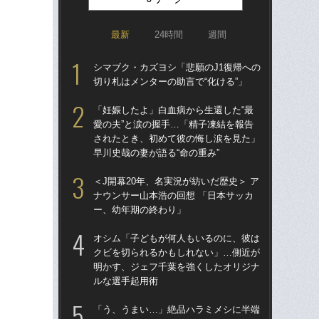
最新
24時間
週間
シマブク・カズヨシ「悲願のJ1復帰への
「
切り札はメンターの助言で“化ける”」
トを
顔…
「妊娠したよ」白血病から生還した“最
須の
愛の夫”と涙の握手…「精子凍結を報告
されたとき、初めて彼の悔し涙を見た」
イニ
早川史哉の妻が語る“命の重み”
入
で育
＜J開幕20年、名実況が紡いだ歴史＞ ア
〈
ナウンサー山本浩の回想 「日本サッカ
ー、幼年期の終わり」
「妊
愛の
オシム「子どもが何人もいるのに、彼は
さ
クビを切られるかもしれない」…側近が
早川
明かす、ジェフ千葉を強くしたオリジナ
ルな選手起用術
「昨
まな
「う、うまい…」絶品ハラミメシに半端
決め