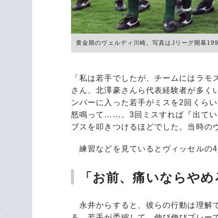
黄金期のヴェルディ川崎。写真はJリーグ開幕1993年
「私は若手でしたが、チームにはラモ
さん、北澤豪さんら代表経験者が多く
ンバーに入った若手がミスを2回くら
怒鳴って……。3回ミスすれば『出て
ブスを叩きつけるほどでした。当時の
練習などを見ているとヴィッセルの4
「お前、痛いならやめ
永井からすると、彼らの行動は理解で
る。若手が委縮して、伸び伸びプレー