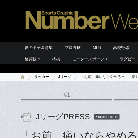
夏の甲子園特集
プロ野球
MLB
高校野球
格闘技
将棋
モータースポーツ
ラグビー
サッカー
Jリーグ
「お前、痛いならやめろっ」「敵に
#1
JリーグPRESS
BACK NUMBER
「お前、痛いならやめろ