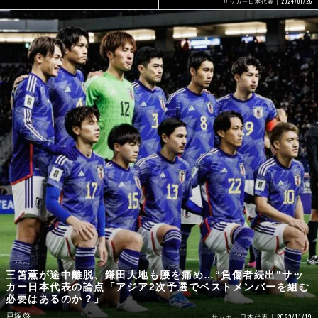
2024/01/26
サッカー日本代表
三笘薫が途中離脱、鎌田大地も腰を痛め…“負傷者続出”サッ
カー日本代表の論点「アジア2次予選でベストメンバーを組む
必要はあるのか？」
戸塚啓
2023/11/19
サッカー日本代表