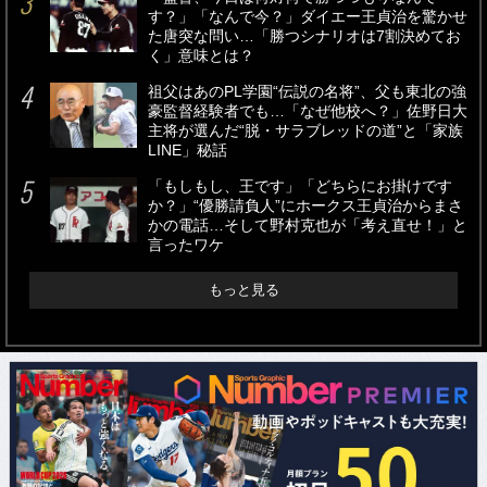
す？」「なんで今？」ダイエー王貞治を驚かせ
た唐突な問い…「勝つシナリオは7割決めてお
く」意味とは？
祖父はあのPL学園“伝説の名将”、父も東北の強
豪監督経験者でも…「なぜ他校へ？」佐野日大
主将が選んだ“脱・サラブレッドの道”と「家族
LINE」秘話
「もしもし、王です」「どちらにお掛けです
か？」“優勝請負人”にホークス王貞治からまさ
かの電話…そして野村克也が「考え直せ！」と
言ったワケ
もっと見る