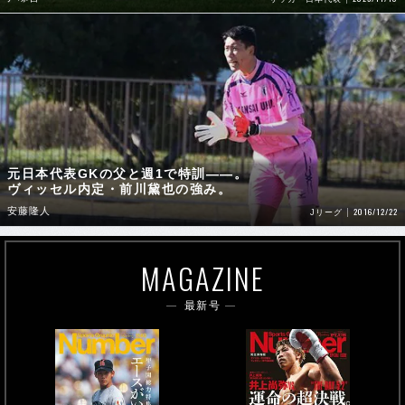
元日本代表GKの父と週1で特訓――。
ヴィッセル内定・前川黛也の強み。
安藤隆人
2016/12/22
Jリーグ
MAGAZINE
最新号