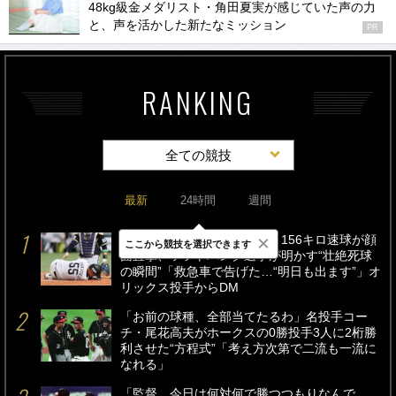
48kg級金メダリスト・角田夏実が感じていた声の力
と、声を活かした新たなミッション
PR
RANKING
全ての競技
最新
24時間
週間
×
「アゴ骨折、前歯折れて…」156キロ速球が顔
ここから競技を選択できます
面直撃、ソフトバンク選手が明かす“壮絶死球
の瞬間”「救急車で告げた…“明日も出ます”」オ
リックス投手からDM
「お前の球種、全部当てたるわ」名投手コー
チ・尾花高夫がホークスの0勝投手3人に2桁勝
利させた“方程式”「考え方次第で二流も一流に
なれる」
「監督、今日は何対何で勝つつもりなんで