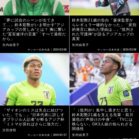
「夢に試合のシーンが出てき
鈴木彩艶21歳の告白「森保監督か
て…」鈴木彩艶がいま明かす“アジ
らレギュラー確約なかった」「差別
アカップの苦しみ”とは？ 胸に響い
的発言に触れた理由は…」“批判さ
た“冨安健洋の言葉”「すべて過程だ
れた守護神”が語るアジアカップの
から」
真実
矢内由美子
矢内由美子
2024/03/06
2024/03/06
サッカー日本代表
サッカー日本代表
「ザイオンのミスは失点に結びつ
「（批判が）集中し過ぎだと思う」
いた。でも…」“日本代表に詳しす
鈴木彩艶21歳を支える先輩・前川
ぎブラジル人記者”が斬るアジア杯
黛也の“声掛けの中身”…「TVには
「ミトマが戻ればさらに強力だ」
映らない」GK3人組の知られざる
関係性
沢田啓明
2024/01/27
矢内由美子
サッカー日本代表