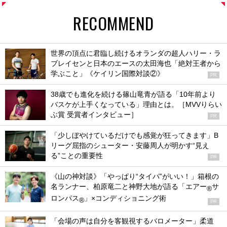
RECOMMEND
世界の頂点に君臨し続けるオランダの超人ハリー・ラ
ブレイセンと日本のエースの太田海也「絶対王者から
学ぶこと」《ケイリン国際対談②》
PR
38歳でも進化を続ける篠山竜青が語る「10年前より
バスケが上手くなっている」理由とは。［MVVりらい
ぶ賞 受賞者インタビュー］
PR
「少しぼやけているだけでも感覚が狂ってきます」B
リーグ屈指のシューター・安藤周人が明かす“見え
る”ことの重要性
PR
《山の神対談》「やっぱり“タイパ”がいい！」箱根の
名ランナー、柏原竜二と神野大地が語る「エアー
サ
®
ロンパス
」×コンディショニング術
®
PR
「会場の声は自分を客観視するバロメーター」柔道