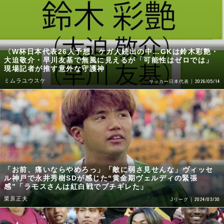
〈W杯日本代表26人予想〉ケガ人続出の中…GKは鈴木彩艶・
大迫敬介・早川友基で無風に見えるが「可能性はゼロでは」
現場記者が推す意外な守護神
ミムラユウスケ
2026/05/14
サッカー日本代表
「お前、痛いならやめろっ」「敵に弱さ見せんな」ヴィッセ
ル神戸で永井秀樹SDが感じた“黄金期ヴェルディの緊張
感”「ラモスさんは紅白戦でブチギレた」
栗原正夫
2024/03/30
Jリーグ