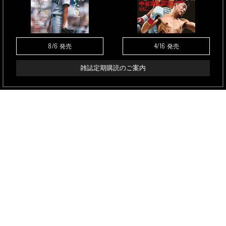
8/6
4/16
発売
発売
雑誌定期購読のご案内