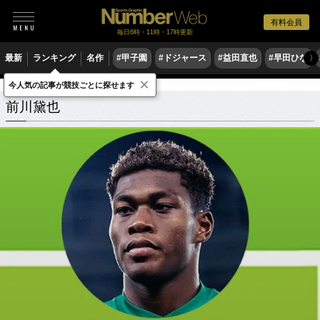
有料会員
毎日6時・11時・17時更新
最新
ランキング
名作
#甲子園
#ドジャース
#益田直也
#早田ひな
〉
×
今人気の記事が競技ごとに探せます
前川黛也
関連記事
前川黛也