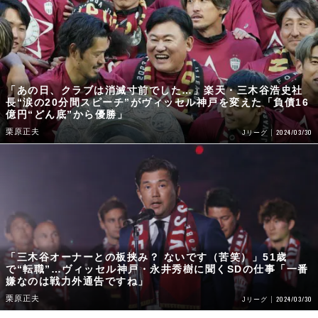
「あの日、クラブは消滅寸前でした…」楽天・三木谷浩史社
長“涙の20分間スピーチ”がヴィッセル神戸を変えた「負債16
億円“どん底”から優勝」
栗原正夫
2024/03/30
Jリーグ
「三木谷オーナーとの板挟み？ ないです（苦笑）」51歳
で“転職”…ヴィッセル神戸・永井秀樹に聞くSDの仕事「一番
嫌なのは戦力外通告ですね」
栗原正夫
2024/03/30
Jリーグ