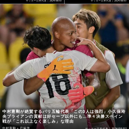
2024/08/07
2024/08/07
サッカー日本代表
サッカー日本代表
中村憲剛が絶賛するパリ五輪代表「この3人は強烈」小久保玲
央ブライアンの貢献は好セーブ以外にも…準々決勝スペイン
戦が「これ以上なく楽しみ」な理由
中村憲剛＋戸塚啓
2024/08/02
サッカー日本代表