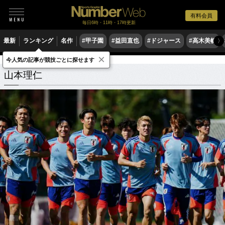
有料会員
毎日6時・11時・17時更新
最新
ランキング
名作
#甲子園
#益田直也
#ドジャース
#高木美帆
〉
×
今人気の記事が競技ごとに探せます
山本理仁
関連記事
山本理仁