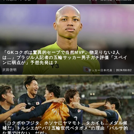
「GKコクボは驚異的セーブで当然MVP。物足りない2人
は…」ブラジル人記者の五輪サッカー男子ガチ評価「スペイ
ンに弱点が」予想先発は？
沢田啓明
2024/08/02
サッカー日本代表
「コクボやフジタ、ホソヤにヤマモト、タカイも…メダル候
補だ」トルシエが“パリ五輪世代ベタボメ”の理由「バルサ的
な形ではない。だが」