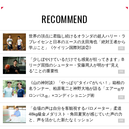
RECOMMEND
世界の頂点に君臨し続けるオランダの超人ハリー・ラ
ブレイセンと日本のエースの太田海也「絶対王者から
学ぶこと」《ケイリン国際対談②》
PR
「少しぼやけているだけでも感覚が狂ってきます」B
リーグ屈指のシューター・安藤周人が明かす“見え
る”ことの重要性
PR
《山の神対談》「やっぱり“タイパ”がいい！」箱根の
名ランナー、柏原竜二と神野大地が語る「エアー
サ
®
ロンパス
」×コンディショニング術
®
PR
「会場の声は自分を客観視するバロメーター」柔道
48kg級金メダリスト・角田夏実が感じていた声の力
と、声を活かした新たなミッション
PR