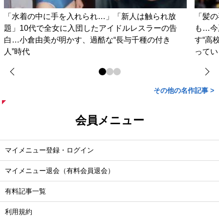
「水着の中に手を入れられ…」「新人は触られ放
「髪の
題」10代で全女に入団したアイドルレスラーの告
も…今
白…小倉由美が明かす、過酷な“長与千種の付き
す“高
人”時代
ってい
その他の名作記事 >
会員メニュー
マイメニュー登録・ログイン
マイメニュー退会（有料会員退会）
有料記事一覧
利用規約