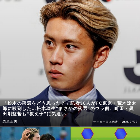
「松木の落選をどう思った？」記者30人がFC東京・荒木遼太
郎に殺到した…松木玖生“まさかの落選”のウラ側、町田・黒
田剛監督も“教え子”に気遣い
栗原正夫
2024/07/06
サッカー日本代表