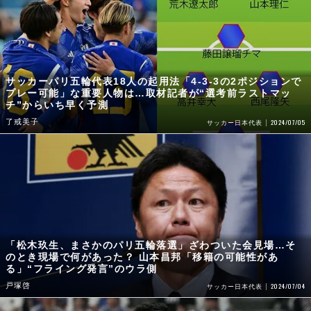
サッカーパリ五輪代表18人の起用法「4-3-3の2ポジションで
プレー可能」な重要人物は…取材記者が“選考前ラストマッ
チ”からいち早く予測
了戒美子
2024/07/05
サッカー日本代表
「松木玖生、まさかのパリ五輪落選」ざわついた会見場…そ
のとき現場で何があった？ 山本昌邦「移籍の可能性があ
る」“フライング発言”のウラ側
戸塚啓
2024/07/04
サッカー日本代表