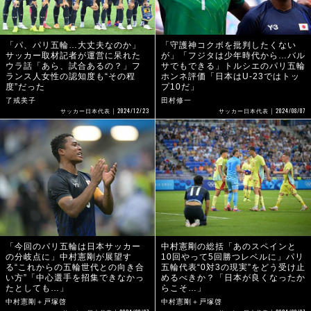
「パ、パリ五輪…大丈夫なのか」
「守護神コクボを批判したくない
サッカー取材記者が運営に呆れた
が」「フジタは少年時代から…バル
ウラ話「あら、試合あるの？」フ
サでもできる」トルシエのパリ五輪
ランス人女性の認知度も“その程
ホンネ評価「日本はU-23ではトッ
度”だった
プ10だ」
了戒美子
田村修一
2024/12/23
2024/08/07
サッカー日本代表
サッカー日本代表
「今回のパリ五輪は日本サッカー
中村憲剛の総括「あのスペインと
の分岐点に」中村憲剛が展望す
10回やって5回勝つレベルに」パリ
る“これからの五輪世代との向き合
五輪代表“0対3の現実”をどう受け止
い方”「中心選手を招集できなかっ
めるべきか？「日本が良くなったか
たとしても…」
らこそ…」
中村憲剛＋戸塚啓
中村憲剛＋戸塚啓