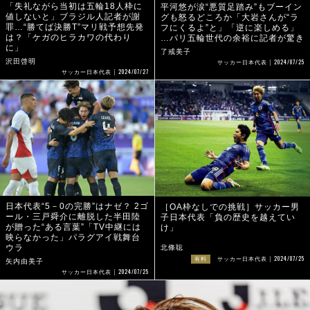
「失礼ながら当初は五輪18人枠に
平河悠が涙“悪質足踏み”もブーイン
値しないと」ブラジル人記者が謝
グも怒るどころか「大岩さんが“ラ
罪…“勝てば決勝T”マリ戦予想先発
フにくるよ”と」「逆に楽しめる」
は？「ケガのヒラカワの代わり
…パリ五輪世代の余裕に記者が驚き
に」
了戒美子
2024/07/25
沢田啓明
サッカー日本代表
2024/07/27
サッカー日本代表
日本代表“5－0の完勝”はナゼ？ 2ゴ
［OA枠なしでの挑戦］サッカー男
ール・三戸舜介に離脱した半田陸
子日本代表「負の歴史を越えてい
が贈った“ある言葉”「TV中継には
け」
映らなかった」パラグアイ戦舞台
ウラ
北條聡
2024/07/25
有料
サッカー日本代表
矢内由美子
2024/07/25
サッカー日本代表