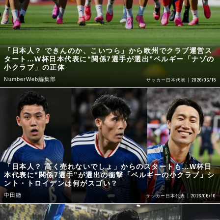
「日本人？ できんのか、こいつら」から欧州でクラブ運営ス
タート…W杯日本代表に“関係7選手が選出”ベルギー「ナゾの
小クラブ」の正体
NumberWeb編集部
2026/06/15
サッカー日本代表
「日本人？ 高く売れないでしょ」からのスタートも…W杯日
本代表に“関係7選手”が選出の衝撃「ベルギーの小クラブ」シ
ント・トロイデンは何がスゴい？
中田徹
2026/06/10
サッカー日本代表