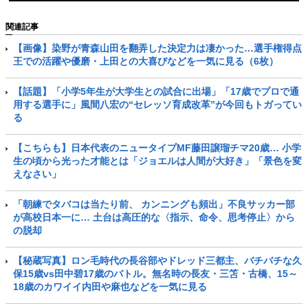
関連記事
【画像】染野が青森山田を翻弄した決定力は凄かった…選手権得点
王での活躍や優磨・上田との大喜びなどを一気に見る（6枚）
【話題】「小学5年生が大学生との試合に出場」「17歳でプロで通
用する選手に」風間八宏の“セレッソ育成改革”が今回もトガってい
る
【こちらも】日本代表のニュータイプMF藤田譲瑠チマ20歳… 小学
生の頃から光った才能とは「ジョエルは人間が大好き」「景色を変
えなさい」
「朝練でタバコは当たり前、 カンニングも頻出」不良サッカー部
が高校日本一に… 土台は高圧的な〈指示、命令、思考停止〉から
の脱却
【秘蔵写真】ロン毛時代の長谷部やドレッド三都主、バチバチな久
保15歳vs田中碧17歳のバトル。無名時の長友・三笘・古橋、15～
18歳のカワイイ内田や麻也などを一気に見る