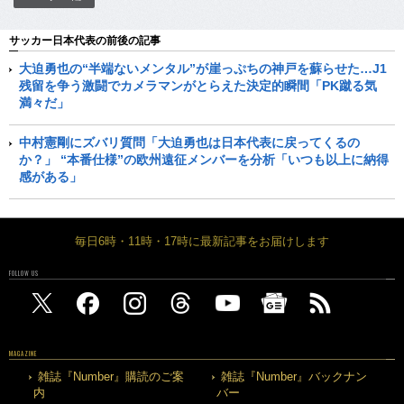
サッカー日本代表の前後の記事
大迫勇也の“半端ないメンタル”が崖っぷちの神戸を蘇らせた…J1
残留を争う激闘でカメラマンがとらえた決定的瞬間「PK蹴る気
満々だ」
中村憲剛にズバリ質問「大迫勇也は日本代表に戻ってくるの
か？」 “本番仕様”の欧州遠征メンバーを分析「いつも以上に納得
感がある」
毎日6時・11時・17時に最新記事をお届けします
FOLLOW US
MAGAZINE
雑誌『Number』購読のご案
雑誌『Number』バックナン
内
バー