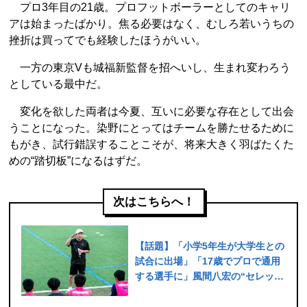
プロ3年目の21歳。プロフットボーラーとしてのキャリ
アは始まったばかり。焦る必要はなく、むしろ若いうちの
挫折は買ってでも経験したほうがいい。
一方の東京Vも城福新監督を招へいし、生まれ変わろう
としている最中だ。
変化を欲した両者は今夏、互いに必要な存在として出会
うことになった。染野にとってはチームを勝たせるために
もがき、試行錯誤することこそが、将来大きく羽ばたくた
めの“踏切板”になるはずだ。
次はこちらへ！
【話題】「小学5年生が大学生との
試合に出場」「17歳でプロで通用
する選手に」風間八宏の“セレッソ
育成改革”が今回もトガっている