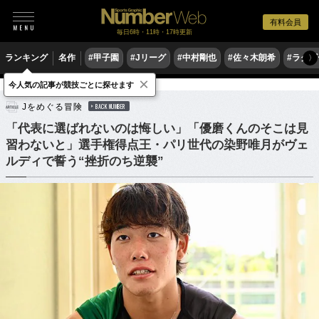
有料会員
毎日6時・11時・17時更新
ランキング
名作
#甲子園
#Jリーグ
#中村剛也
#佐々木朗希
#ラグ
〉
×
今人気の記事が競技ごとに探せます
サッカー
サッカー日本代表
Jをめぐる冒険
BACK NUMBER
「代表に選ばれないのは悔しい」「優磨くんのそこは見
習わないと」選手権得点王・パリ世代の染野唯月がヴェ
ルディで誓う“挫折のち逆襲”