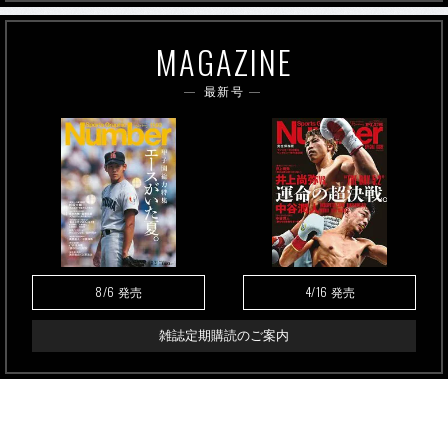
MAGAZINE
最新号
8/6
4/16
発売
発売
雑誌定期購読のご案内