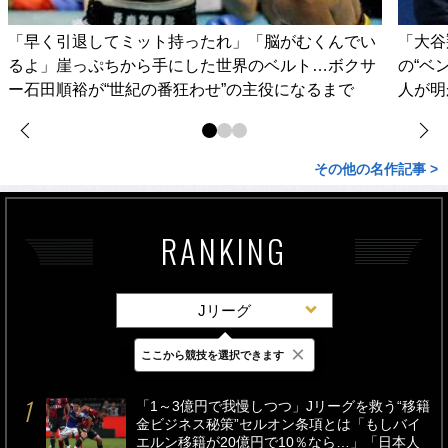
「早く引退してミット持ったれ」「脳がむくんでい
「大谷
るよ」崖っぷちから手にした世界のベルト…ボクサ
の“ベ
ー石田順裕が“世紀の番狂わせ”の主役になるまで
人が明
その他の名作記事 >
RANKING
Jリーグ
×
ここから競技を選択できます
最新
24時間
週間
「1～3億円で我慢しつつ」Jリーグを救う“移籍
金ビジネス秘策”セルオン条項とは「もしバイ
エルン移籍が20億円で10％なら…」「日本人