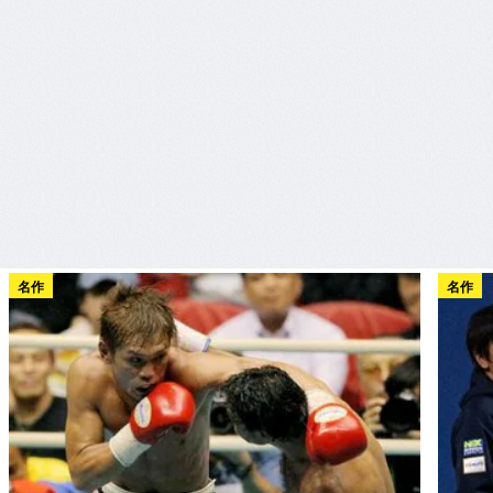
名作
名作