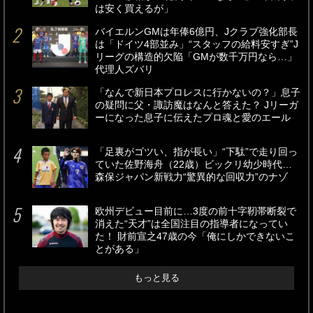
は安く買えるが」
バイエルンGMは年俸6億円、Jクラブ強化部長
は「ドイツ4部並み」“スタッフの給料安すぎ”J
リーグの構造的欠陥「GMが数千万円なら…」
代理人ズバリ
「なんで新日本プロレスに行かないの？」息子
の疑問に父・諏訪魔はなんと答えた？ Jリーガ
ーになった息子に伝えたプロ魂と愛のエール
「足裏がゴツい、指が長い」“下駄”で走り回っ
ていた佐野海舟（22歳）ビックリ幼少時代…
森保ジャパン新戦力“驚異的な回収力”のナゾ
欧州デビュー目前に…3度の前十字靭帯断裂で
消えた“天才”は全国注目の指導者になってい
た！ 財前宣之47歳の今「俺にしかできないこ
とがある」
もっと見る