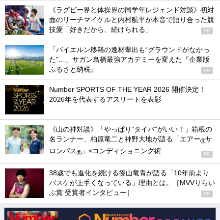
《ラグビー界と体操界の同学年レジェンド対談》初対
面のリーチマイケルと内村航平が本音で語り合った競
技愛「好きだから、続けられる」
PR
「バイエルン移籍の逸材輩出も“グラウンドがなかっ
た”…」サガン鳥栖最強アカデミーを変えた『企業版
ふるさと納税』
PR
Number SPORTS OF THE YEAR 2026 開催決定！
2026年を代表するアスリートを表彰
《山の神対談》「やっぱり“タイパ”がいい！」箱根の
名ランナー、柏原竜二と神野大地が語る「エアー
サ
®
ロンパス
」×コンディショニング術
®
PR
38歳でも進化を続ける篠山竜青が語る「10年前より
バスケが上手くなっている」理由とは。［MVVりらい
ぶ賞 受賞者インタビュー］
PR