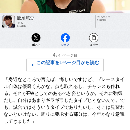
photograph by
飯尾篤史
Atsushi Iio
text by
Atsushi Iio
ポスト
シェア
コピー
4
/4
ページ目
この記事を1ページ目から読む
「身近なところで言えば、悔しいですけど、プレースタイ
ル自体は優磨くんかな。点も取れるし、チャンスも作れ
る。それがFWとしてのあるべき姿というか。それに強気
だし。自分はあまりギラギラしたタイプじゃないんで。で
も、試合ではそういうタイプでありたいし、そこは見習わ
ないといけない。周りに要求する部分は、今年かなり意識
してきました」