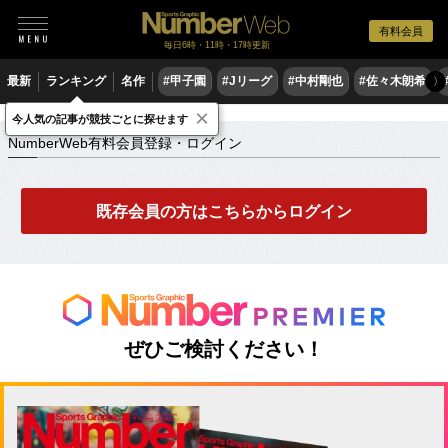
有料会員
毎日6時・11時・17時更新
最新
ランキング
名作
#甲子園
#Jリーグ
#中村剛也
#佐々木朗希
〉
×
NumberWeb有料会員登録・ログイン
今人気の記事が競技ごとに探せます
NumberWeb有料会員登録・ログイン
既存会員の方はこちらからログイン
ぜひご検討ください！