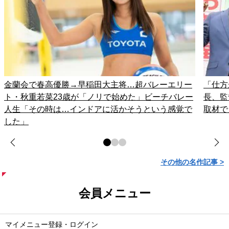
金蘭会で春高優勝→早稲田大主将…超バレーエリー
「仕方
ト・秋重若菜23歳が「ノリで始めた」ビーチバレー
長、監
人生「その時は…インドアに活かそうという感覚で
取材で
した」
その他の名作記事 >
会員メニュー
マイメニュー登録・ログイン