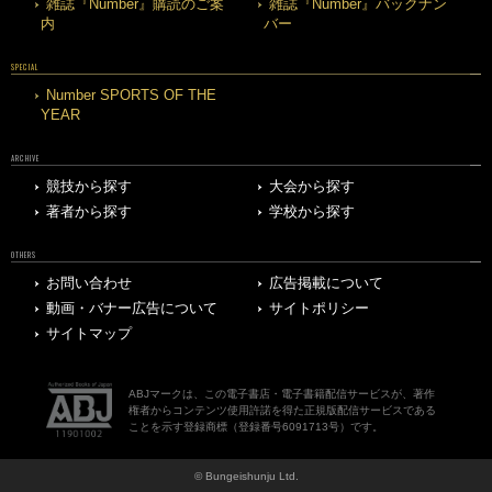
雑誌『Number』購読のご案
雑誌『Number』バックナン
内
バー
SPECIAL
Number SPORTS OF THE
YEAR
ARCHIVE
競技から探す
大会から探す
著者から探す
学校から探す
OTHERS
お問い合わせ
広告掲載について
動画・バナー広告について
サイトポリシー
サイトマップ
ABJマークは、この電子書店・電子書籍配信サービスが、著作
権者からコンテンツ使用許諾を得た正規版配信サービスである
ことを示す登録商標（登録番号6091713号）です。
© Bungeishunju Ltd.