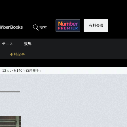
有料会員
検索
テニス
競馬
有料記事
12人いる140キロ超投手」