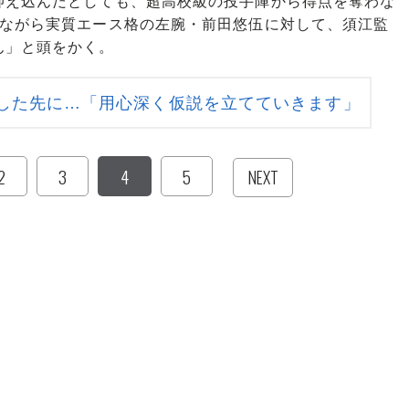
え込んだとしても、超高校級の投手陣から得点を奪わな
生ながら実質エース格の左腕・前田悠伍に対して、須江監
ん」と頭をかく。
した先に…「用心深く仮説を立てていきます」
2
3
4
5
NEXT