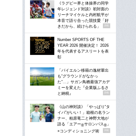
《ラグビー界と体操界の同学
年レジェンド対談》初対面の
リーチマイケルと内村航平が
本音で語り合った競技愛「好
きだから、続けられる」
PR
Number SPORTS OF THE
YEAR 2026 開催決定！ 2026
年を代表するアスリートを表
彰
「バイエルン移籍の逸材輩出
も“グラウンドがなかっ
た”…」サガン鳥栖最強アカデ
ミーを変えた『企業版ふるさ
と納税』
PR
《山の神対談》「やっぱり“タ
イパ”がいい！」箱根の名ラン
ナー、柏原竜二と神野大地が
語る「エアー
サロンパス
」
®
®
×コンディショニング術
PR