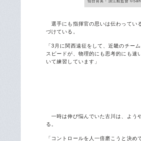
仙台育英・須江航監督 ©Sanke
選手にも指揮官の思いは伝わっている
づけている。
「3月に関西遠征をして、近畿のチー
スピードが、物理的にも思考的にも速
いて練習しています」
一時は伸び悩んでいた古川は、ようや
る。
「コントロールを人一倍磨こうと決め