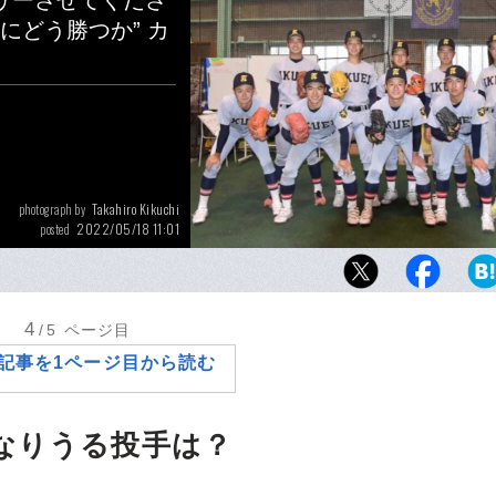
リーさせてくださ
にどう勝つか” カ
Takahiro Kikuchi
photograph by
2022/05/18 11:01
posted
前列左から鈴木晶太（3年・最速143キロ）、
年・最速145キロ）、斎藤蓉（3年・最速144
陽翔（2年・最速145キロ）、田中優飛（2年・
4
/5
ページ目
ロ）、後列左から高橋煌稀（2年・最速142キ
記事を1ページ目から読む
太（3年・最速141キロ）、渋谷翔（3年・最速1
ロ）、福田虎太郎（3年・最速141キロ）、山
年・最速144キロ）
なりうる投手は？