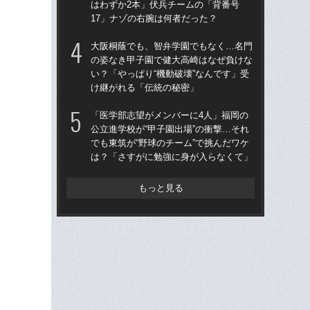
はわずか2本」伏兵チームの「背番号
なぜ
17」ナゾの右腕は何者だった？
「
大阪桐蔭でも、智弁学園でもなく…名門
「
の姿なき甲子園で健大高崎はなぜ負けな
公立
い？「やっぱり“機動破壊”なんです」受
でも
け継がれる「伝統の秘密」
は
「医学部志望がメンバーに4人」福岡の
「
公立進学校が“甲子園出場”の衝撃…それ
なぜ
でも東筑が“野球のチーム”で挑んだワケ
進
は？「さすがに勉強に身が入らなくて」
な
もっと見る