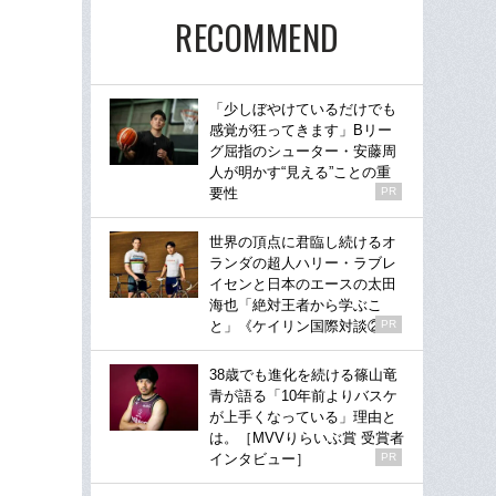
RECOMMEND
「少しぼやけているだけでも
感覚が狂ってきます」Bリー
グ屈指のシューター・安藤周
人が明かす“見える”ことの重
要性
PR
世界の頂点に君臨し続けるオ
ランダの超人ハリー・ラブレ
イセンと日本のエースの太田
海也「絶対王者から学ぶこ
と」《ケイリン国際対談②》
PR
38歳でも進化を続ける篠山竜
青が語る「10年前よりバスケ
が上手くなっている」理由と
は。［MVVりらいぶ賞 受賞者
インタビュー］
PR