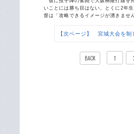
仮に投手陣の奮闘で大阪桐蔭打線を抑
いことには勝ち目はない。とくに2年
督は「攻略できるイメージが湧きませ
【次ページ】 宮城大会を制
1
BACK