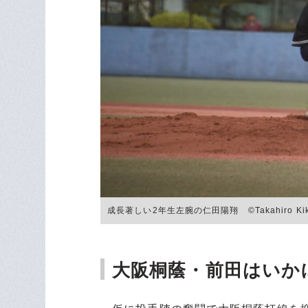
成長著しい2年生左腕の仁田陽翔 ©Takahiro Kik
大阪桐蔭・前田はいか