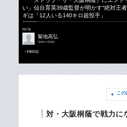
「『ストップ・ザ・大阪桐蔭』にエント
い」仙台育英39歳監督が明かす“絶対王者
ギは「12人いる140キロ超投手」
text by
菊地高弘
Takahiro Kikuchi
PROFILE
この
対・大阪桐蔭で戦力に