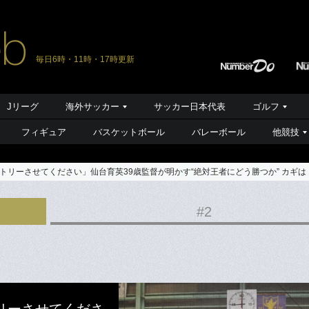
毎日6時・11時・17時更新
Jリーグ
海外サッカー
サッカー日本代表
ゴルフ
フィギュア
バスケットボール
バレーボール
他競技
リーさせてください」仙台育英39歳監督が明かす“絶対王者にどう勝つか” カギは「
#2