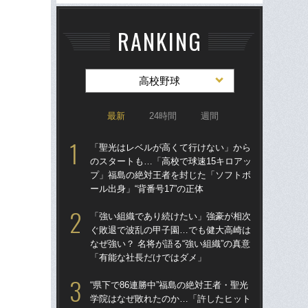
RANKING
高校野球
最新
24時間
週間
「聖光はレベルが高くて行けない」から
「
のスタートも…「高校で球速15キロアッ
のス
プ」福島の絶対王者を封じた「ソフトボ
プ
ール出身」“背番号17”の正体
ール
「強い組織であり続けたい」強豪が相次
“県
ぐ敗退で波乱の甲子園…でも健大高崎は
学
なぜ強い？ 名将が語る“強い組織”の真意
は
「有能な社長だけではダメ」
17
“県下で86連勝中”福島の絶対王者・聖光
「
学院はなぜ敗れたのか…「許したヒット
ぐ