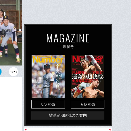
MAGAZINE
最新号
古川翼（3
キロ）、仁田
最速143キ
ロ）、小林寛
43キ
田脩也（2
8/6
4/16
発売
発売
雑誌定期購読のご案内