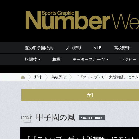
夏の甲子園特集
プロ野球
MLB
高校野球
格闘技
将棋
モータースポーツ
ラグビー
野球
高校野球
「『ストップ・ザ・大阪桐蔭』にエント
#1
甲子園の風
BACK NUMBER