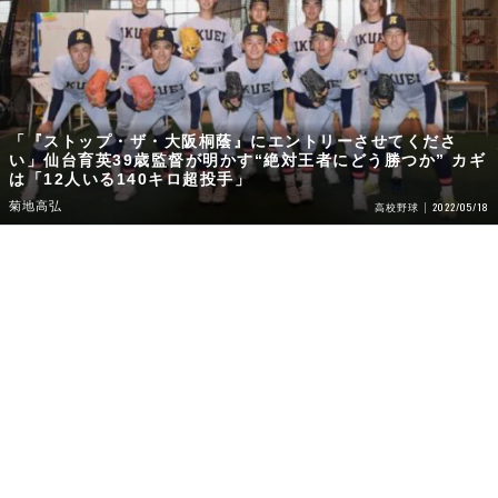
「『ストップ・ザ・大阪桐蔭』にエントリーさせてくださ
い」仙台育英39歳監督が明かす“絶対王者にどう勝つか” カギ
は「12人いる140キロ超投手」
菊地高弘
2022/05/18
高校野球