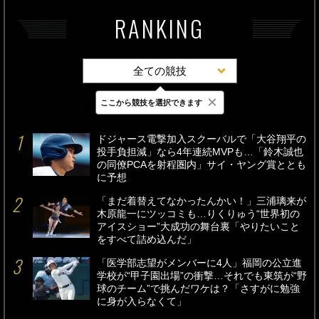
RANKING
全ての競技
×
ここから競技を選択できます
最新
24時間
週間
ドジャース電撃加入スクーバルで「大谷翔平の
投手負担減」なら4年連続MVPも…「鈴木誠也
の同僚PCAを射程圏内」サイ・ヤング賞ととも
に予想
「まだ着替えてなかったんかい！」三浦璃来が
木原龍一にツッコミも…りくりゅう“世界初の
アイスショー”大成功の舞台裏「やりたいこと
をすべて詰め込んだ」
「医学部志望がメンバーに4人」福岡の公立進
学校が“甲子園出場”の衝撃…それでも東筑が“野
球のチーム”で挑んだワケは？「さすがに勉強
に身が入らなくて」