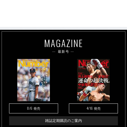
MAGAZINE
最新号
8/6
4/16
発売
発売
雑誌定期購読のご案内