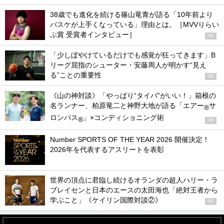
38歳でも進化を続ける篠山竜青が語る「10年前より
バスケが上手くなっている」理由とは。［MVVりらい
ぶ賞 受賞者インタビュー］
PR
「少しぼやけているだけでも感覚が狂ってきます」B
リーグ屈指のシューター・安藤周人が明かす“見え
る”ことの重要性
PR
《山の神対談》「やっぱり“タイパ”がいい！」箱根の
名ランナー、柏原竜二と神野大地が語る「エアー
サ
®
ロンパス
」×コンディショニング術
®
PR
Number SPORTS OF THE YEAR 2026 開催決定！
2026年を代表するアスリートを表彰
世界の頂点に君臨し続けるオランダの超人ハリー・ラ
ブレイセンと日本のエースの太田海也「絶対王者から
学ぶこと」《ケイリン国際対談②》
PR