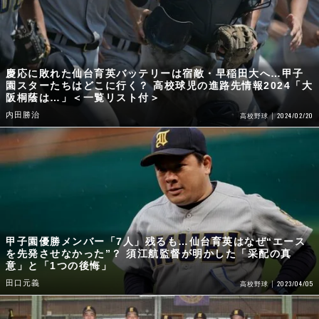
慶応に敗れた仙台育英バッテリーは宿敵・早稲田大へ…甲子
園スターたちはどこに行く？ 高校球児の進路先情報2024「大
阪桐蔭は…」＜一覧リスト付＞
内田勝治
2024/02/20
高校野球
甲子園優勝メンバー「7人」残るも…仙台育英はなぜ“エース
を先発させなかった”？ 須江航監督が明かした「采配の真
意」と「1つの後悔」
田口元義
2023/04/05
高校野球