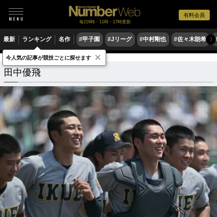
有料会員
毎日6時・11時・17時更新
最新
ランキング
名作
#甲子園
#Jリーグ
#中村剛也
#佐々木朗希
〉
×
今人気の記事が競技ごとに探せます
田中優飛
関連記事
田中優飛