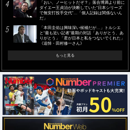
「おい、ノーヒットだぞ？」落合博満より前に
ダイエー王貞治が決断していた“日本シリーズ
で無安打投手交代”…「個人記録は関係ないん
だ」
「本田圭佑は興味深い候補だが…」トルシエ
と“最も近い記者”最期の対話「ありがとう、あ
りがとう」「君が日本と私をつないでくれた」
《追悼・田村修一さん》
もっと見る