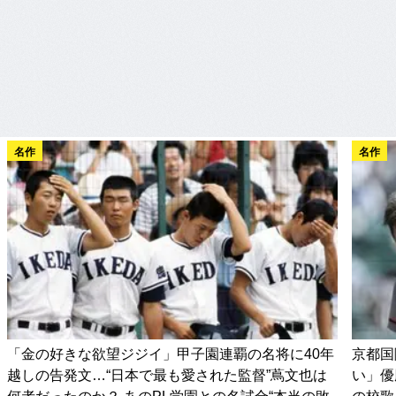
名作
名作
「金の好きな欲望ジジイ」甲子園連覇の名将に40年
京都国
越しの告発文…“日本で最も愛された監督”蔦文也は
い」優