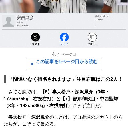
photograph by
安倍昌彦
JIJI PRESS
text by
Masahiko Abe
ポスト
シェア
コピー
4
/4
ページ目
この記事を1ページ目から読む
「間違いなく指名されますよ」注目右腕はこの2人！
さて右腕では、
【6】専大松戸・深沢鳳介（3年・
177cm75kg・右投右打）と【7】智弁和歌山・中西聖輝
（3年・182cm89kg・右投右打）
にまず注目だ。
専大松戸・深沢鳳介
のことは、プロ野球のスカウトの方
たちが、こぞって誉める。