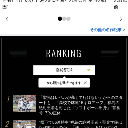
何者だったのか？ あのPL学園との名試合“本当の敗
の校歌
因”
前
その他の名作記事 >
RANKING
高校野球
×
ここから競技を選択できます
最新
24時間
週間
「聖光はレベルが高くて行けない」からのスタ
ートも…「高校で球速15キロアップ」福島の
絶対王者を封じた「ソフトボール出身」“背番
号17”の正体
“県下で86連勝中”福島の絶対王者・聖光学院は
なぜ敗れたのか…「許したヒットはわずか2