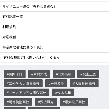
マイメニュー退会（有料会員退会）
有料記事一覧
利用規約
対応機種
特定商取引法に基づく表記
[有料会員限定] お問い合わせ・Ｑ＆Ａ
#風間球打
#木村大成
#北海高校
#秋山正雲
#二松学舎大附属高校
#松浦慶斗
#大阪桐蔭高校
#ノースアジア大明桜高校
#代木大和
#明徳義塾高校
#深沢鳳介
#専大松戸高校