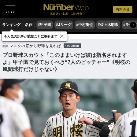
有料会員
毎日6時・11時・17時更新
ランキング
名作
#甲子園
#Jリーグ
#中村剛也
#佐々木朗希
#ラグ
〉
×
今人気の記事が競技ごとに探せます
野球
高校野球
ドラフト会議
マスクの窓から野球を見れば
BACK NUMBER
プロ野球スカウト「このままいけば彼は指名されます
よ」甲子園で見ておくべき“7人のピッチャー”《明桜の
風間球打だけじゃない》