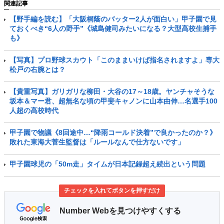
関連記事
【野手編を読む】「大阪桐蔭のバッター2人が面白い」甲子園で見
ておくべき“6人の野手”《城島健司みたいになる？大型高校生捕手
も》
【写真】プロ野球スカウト「このままいけば指名されますよ」専大
松戸の右腕とは？
【貴重写真】ガリガリな柳田・大谷の17～18歳。ヤンチャそうな
坂本＆マー君、超無名な頃の甲斐キャノンに山本由伸…名選手100
人超の高校時代
甲子園で物議《8回途中…“降雨コールド決着”で良かったのか？》
敗れた東海大菅生監督は「ルールなんで仕方ないです」
甲子園球児の「50m走」タイムが日本記録超え続出という問題
チェックを入れてボタンを押すだけ
Number Webを見つけやすくする