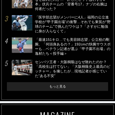
本」伏兵チームの「背番号17」ナゾの右腕は
何者だった？
「医学部志望がメンバーに4人」福岡の公立進
学校が“甲子園出場”の衝撃…それでも東筑が“野
球のチーム”で挑んだワケは？「さすがに勉強
に身が入らなくて」
「最速151キロ…でも美容師志望」公立校の剛
腕、「何頭身あるの？」192cmの快腕サウスポ
ーも…ベテラン記者が選ぶ「甲子園不出場」の
逸材たち＜投手編＞
センバツ王者・大阪桐蔭はなぜ敗れたのか？
「高校生は打てない」「大阪桐蔭史上最高のピ
ッチャー」を擁したが…現地記者が感じてい
た“ある不安”
もっと見る