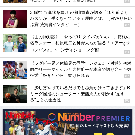
学ぶこと」《ケイリン国際対談②》
PR
38歳でも進化を続ける篠山竜青が語る「10年前より
バスケが上手くなっている」理由とは。［MVVりらい
ぶ賞 受賞者インタビュー］
PR
《山の神対談》「やっぱり“タイパ”がいい！」箱根の
名ランナー、柏原竜二と神野大地が語る「エアー
サ
®
ロンパス
」×コンディショニング術
®
PR
《ラグビー界と体操界の同学年レジェンド対談》初対
面のリーチマイケルと内村航平が本音で語り合った競
技愛「好きだから、続けられる」
PR
「少しぼやけているだけでも感覚が狂ってきます」B
リーグ屈指のシューター・安藤周人が明かす“見え
る”ことの重要性
PR