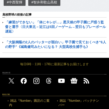
#中西聖輝
#智弁和歌山高校
高校野球の前後の記事
「練習ができない」「体にキレが…」悪天候の甲子園に戸惑う監
督と選手〈日大東北－近江は5回ノーゲーム→翌日もプレーボール
遅延〉
「大阪桐蔭の2人のバッターが面白い」甲子園で見ておくべき“6人
の野手”《城島健司みたいになる？ 大型高校生捕手も》
毎日6時・11時・17時に最新記事をお届けします
FOLLOW US
MAGAZINE
雑誌『Number』購読のご案
雑誌『Number』バックナン
内
バー