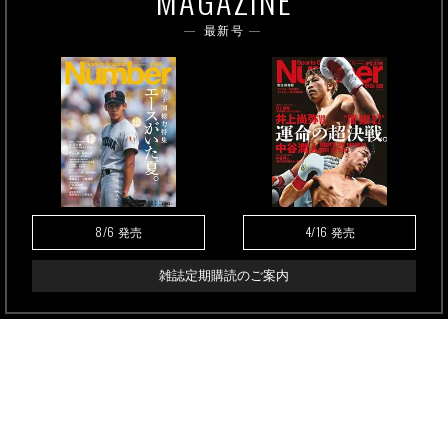
MAGAZINE
最新号
8/6
4/16
発売
発売
雑誌定期購読のご案内