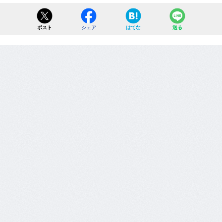
ポスト
シェア
はてな
送る