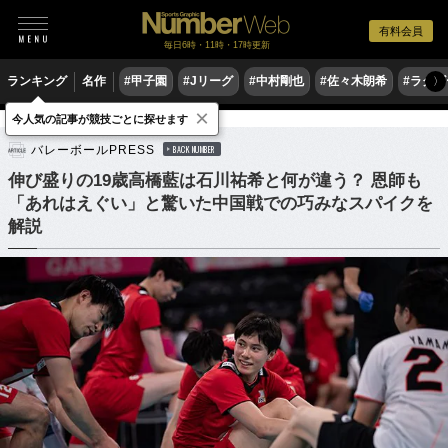
有料会員
毎日6時・11時・17時更新
ランキング
名作
#甲子園
#Jリーグ
#中村剛也
#佐々木朗希
#ラグ
〉
×
今人気の記事が競技ごとに探せます
バレーボール
バレーボール日本代表
バレーボールPRESS
BACK NUMBER
伸び盛りの19歳高橋藍は石川祐希と何が違う？ 恩師も
「あれはえぐい」と驚いた中国戦での巧みなスパイクを
解説