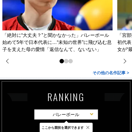
「絶対に“大丈夫？”と聞かなかった」バレーボール
「宮部
始めて5年で日本代表に…“未知の世界”に飛び込む息
初代表
子を支えた母の愛情「返信なんて、ないない」
女が“
その他の名作記事 >
RANKING
バレーボール
×
ここから競技を選択できます
最新
24時間
週間