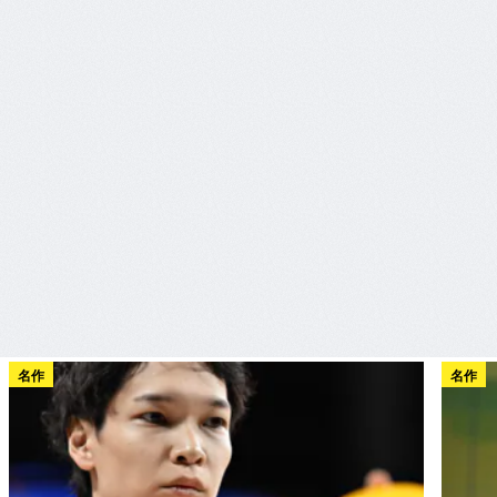
名作
名作