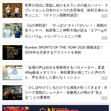
世界の頂点に君臨し続けるオランダの超人ハリー・ラ
ブレイセンと日本のエースの太田海也「絶対王者から
学ぶこと」《ケイリン国際対談②》
PR
《山の神対談》「やっぱり“タイパ”がいい！」箱根の
名ランナー、柏原竜二と神野大地が語る「エアー
サ
®
ロンパス
」×コンディショニング術
®
PR
Number SPORTS OF THE YEAR 2026 開催決定！
2026年を代表するアスリートを表彰
「会場の声は自分を客観視するバロメーター」柔道
48kg級金メダリスト・角田夏実が感じていた声の力
と、声を活かした新たなミッション
PR
「少しぼやけているだけでも感覚が狂ってきます」B
リーグ屈指のシューター・安藤周人が明かす“見え
る”ことの重要性
PR