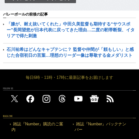
バレーボールの前後の記事
「膝が、耐え抜いてくれた」中田久美監督も期待する“サウスポ
ー”長岡望悠が日本代表に戻ってきた理由…二度の靭帯断裂、イタ
リアで得た刺激
石川祐希はどんなキャプテンに？ 監督や仲間が「頼もしい」と感
じた合宿初日の言葉…理想のリーダー像は尊敬する金メダリスト
毎日6時・11時・17時に最新記事をお届けします
FOLLOW US
MAGAZINE
雑誌『Number』購読のご案
雑誌『Number』バックナン
内
バー