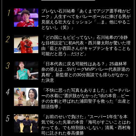
ブレない石川祐希「あくまでアジア選手権がピ
ーク」人生すべてをバレーボールに捧げる男が
見据える壮大なミッション「…ま、他にやるこ
とないし（笑）」
「どの国にもビビってない」石川祐希の“冷静
な目標設定”に初A代表・西川馨太郎が驚いた理
由「藍とか西田さんがキャプテンをすることも
可能だと思う…だけど」
「日本代表に戻る可能性はある？」25歳林琴
奈の答えは…SVリーグMVP“バレー代表辞退の
真相”、新監督との30分面談でも揺らがなかっ
た決意
「不快に思った写真もありました」ビーチバレ
ーの水着に“選択肢がなかった”頃の本音…ビー
チの女豹と呼ばれた浦田聖子を救った「出産と
部活指導」
「お前のせいで負けた」“スーパー1年生”を本
気で叱った先輩の本音「海司がすごいことはわ
かってる。でも特別扱いしない」清風・西村海
司に託された春高優勝