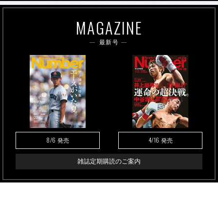
MAGAZINE
最新号
8/6
4/16
発売
発売
雑誌定期購読のご案内