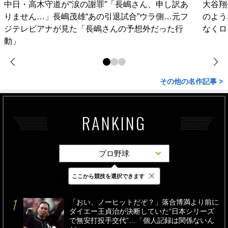
中日・高木守道が“涙の謝罪”「長嶋さん、申し訳あ
大谷翔
りません…」長嶋茂雄“あの引退試合”ウラ側…元フ
のよう
ジテレビアナが見た「長嶋さんの予想外だった行
なくロ
動」
その他の名作記事 >
RANKING
プロ野球
×
ここから競技を選択できます
最新
24時間
週間
「おい、ノーヒットだぞ？」落合博満より前に
ダイエー王貞治が決断していた“日本シリーズ
で無安打投手交代”…「個人記録は関係ないん