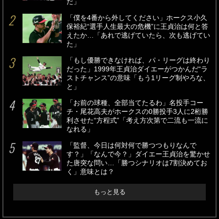
だ」
「僕を4番から外してください」ホークス小久
保裕紀“選手人生最大の危機”に王貞治は何と答
えたか…「あれで逃げていたら、次も逃げてい
た」
「もし優勝できなければ、パ・リーグは終わり
だった」1999年王貞治ダイエーがつかんだ“ラ
ストチャンス”の意味「もう1リーグ制やろな、
と」
「お前の球種、全部当てたるわ」名投手コー
チ・尾花高夫がホークスの0勝投手3人に2桁勝
利させた“方程式”「考え方次第で二流も一流に
なれる」
「監督、今日は何対何で勝つつもりなんで
す？」「なんで今？」ダイエー王貞治を驚かせ
た唐突な問い…「勝つシナリオは7割決めてお
く」意味とは？
もっと見る