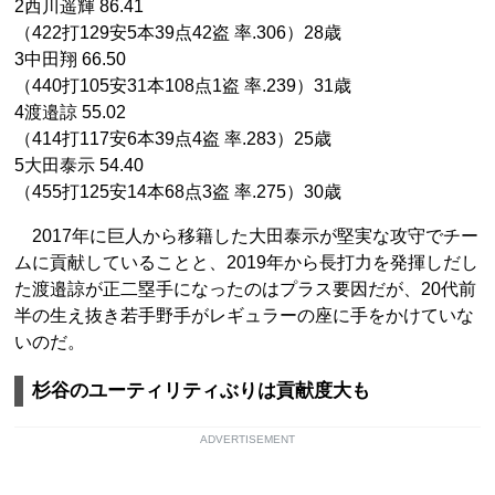
2西川遥輝 86.41
（422打129安5本39点42盗 率.306）28歳
3中田翔 66.50
（440打105安31本108点1盗 率.239）31歳
4渡邉諒 55.02
（414打117安6本39点4盗 率.283）25歳
5大田泰示 54.40
（455打125安14本68点3盗 率.275）30歳
2017年に巨人から移籍した大田泰示が堅実な攻守でチー
ムに貢献していることと、2019年から長打力を発揮しだし
た渡邉諒が正二塁手になったのはプラス要因だが、20代前
半の生え抜き若手野手がレギュラーの座に手をかけていな
いのだ。
杉谷のユーティリティぶりは貢献度大も
ADVERTISEMENT