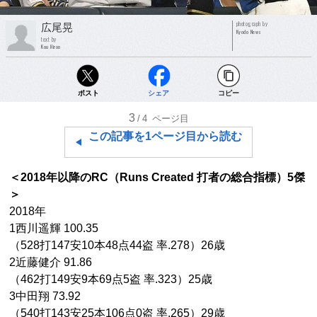
photograph by
広尾晃
Kyodo News
text by
Kou Hiroo
ポスト
シェア
コピー
3
/4
ページ目
この記事を1ページ目から読む
＜2018年以降のRC（Runs Created 打者の総合指標）5傑
＞
2018年
1西川遥輝 100.35
（528打147安10本48点44盗 率.278）26歳
2近藤健介 91.86
（462打149安9本69点5盗 率.323）25歳
3中田翔 73.92
（540打143安25本106点0盗 率.265）29歳