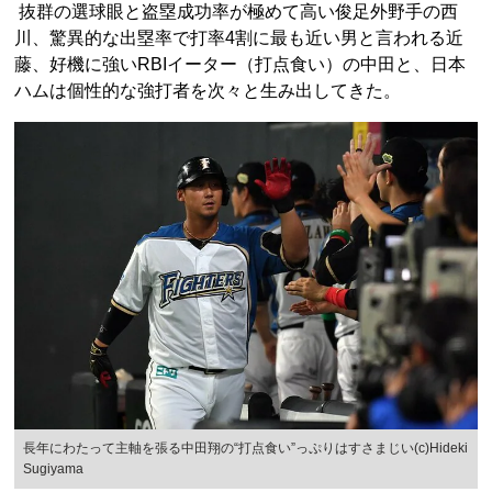
抜群の選球眼と盗塁成功率が極めて高い俊足外野手の西
川、驚異的な出塁率で打率4割に最も近い男と言われる近
藤、好機に強いRBIイーター（打点食い）の中田と、日本
ハムは個性的な強打者を次々と生み出してきた。
長年にわたって主軸を張る中田翔の“打点食い”っぷりはすさまじい(c)Hideki
Sugiyama