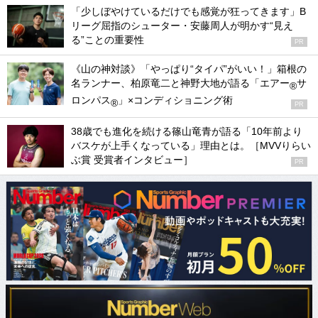
「少しぼやけているだけでも感覚が狂ってきます」B
リーグ屈指のシューター・安藤周人が明かす“見え
る”ことの重要性
PR
《山の神対談》「やっぱり“タイパ”がいい！」箱根の
名ランナー、柏原竜二と神野大地が語る「エアー
サ
®
ロンパス
」×コンディショニング術
®
PR
38歳でも進化を続ける篠山竜青が語る「10年前より
バスケが上手くなっている」理由とは。［MVVりらい
ぶ賞 受賞者インタビュー］
PR