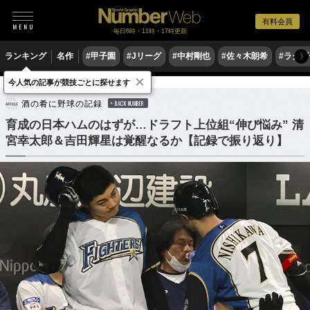
有料会員
毎日6時・11時・17時更新
ランキング
名作
#甲子園
#Jリーグ
#中村剛也
#佐々木朗希
#ラグ
〉
×
今人気の記事が競技ごとに探せます
野球
プロ野球
酒の肴に野球の記録
BACK NUMBER
育成の日本ハムのはずが…ドラフト上位組“伸び悩み” 清
宮幸太郎＆吉田輝星は覚醒なるか【記録で振り返り】