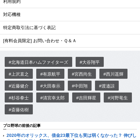
利用規約
対応機種
特定商取引法に基づく表記
[有料会員限定] お問い合わせ・Ｑ＆Ａ
#北海道日本ハムファイターズ
#大谷翔平
#上沢直之
#有原航平
#宮西尚生
#西川遥輝
#近藤健介
#大田泰示
#中田翔
#渡邉諒
#杉谷拳士
#清宮幸太郎
#吉田輝星
#河野竜生
#斎藤佑樹
プロ野球の前後の記事
2020年のオリックス、借金23最下位も実は弱くなかった？ 伸びし