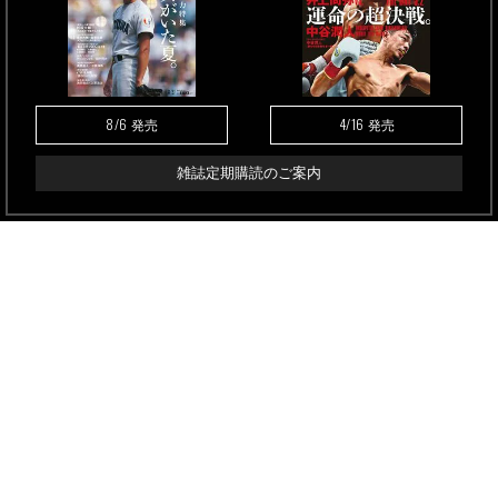
8/6
4/16
発売
発売
雑誌定期購読のご案内