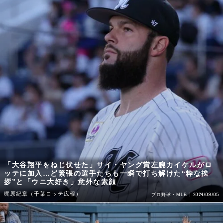
「大谷翔平をねじ伏せた」サイ・ヤング賞左腕カイケルがロ
ッテに加入…ど緊張の選手たちも一瞬で打ち解けた“粋な挨
拶”と「ウニ大好き」意外な素顔
梶原紀章（千葉ロッテ広報）
2024/09/05
プロ野球・MLB