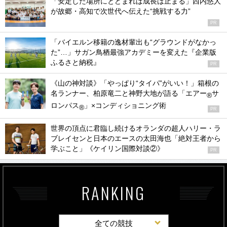
「安定した場所にとどまれば成長は止まる」西内悠人
が故郷・高知で次世代へ伝えた“挑戦する力”
PR
「バイエルン移籍の逸材輩出も“グラウンドがなかっ
た”…」サガン鳥栖最強アカデミーを変えた『企業版
ふるさと納税』
PR
《山の神対談》「やっぱり“タイパ”がいい！」箱根の
名ランナー、柏原竜二と神野大地が語る「エアー
サ
®
ロンパス
」×コンディショニング術
®
PR
世界の頂点に君臨し続けるオランダの超人ハリー・ラ
ブレイセンと日本のエースの太田海也「絶対王者から
学ぶこと」《ケイリン国際対談②》
PR
RANKING
全ての競技