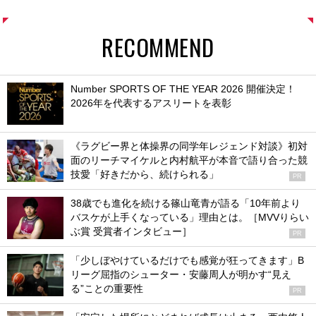
RECOMMEND
Number SPORTS OF THE YEAR 2026 開催決定！
2026年を代表するアスリートを表彰
《ラグビー界と体操界の同学年レジェンド対談》初対
面のリーチマイケルと内村航平が本音で語り合った競
技愛「好きだから、続けられる」
PR
38歳でも進化を続ける篠山竜青が語る「10年前より
バスケが上手くなっている」理由とは。［MVVりらい
ぶ賞 受賞者インタビュー］
PR
「少しぼやけているだけでも感覚が狂ってきます」B
リーグ屈指のシューター・安藤周人が明かす“見え
る”ことの重要性
PR