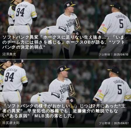
ソフトバンク異変「ホークスに足りない生え抜き…」「いま
のチーム力には弱さを感じる」ホークスOBが語る、“ソフト
バンクの決定的弱点”
沼澤典史
2025/04/10
プロ野球
「ソフトバンクの様子がおかしい…」じつは2月にあった“王
者の異変”…甲斐拓也の移籍でも、近藤健介の離脱でもな
い“ある原因”「MLB流の落とし穴」
田尻耕太郎
2025/04/07
プロ野球