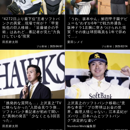
“4272日ぶり最下位”王者ソフトバ
「うわ、坂本やん」鮮烈甲子園デビ
ンクの異変…現場で何が？「甲斐
ューも“わずか6年”で戦力外通告…
拓也の巨人移籍」「近藤健介の手
阪神ドラ1左腕に突きつけられた現
術」はあれど…番記者が見た“力負
実「その後は球団職員を1年で辞め
けしている”現実
て…」
田尻耕太郎
栗田シメイ
2025/04/07
2025/02/14
プロ野球
プロ野球
「挑発的な質問も…」上沢直之“TV
上沢直之のソフトバンク移籍に“意
に映らなかった”入団会見ウラ側…
外な本音”「プロ野球はお金の世
ソフトバンク番記者が初めて聞い
界。義理人情じゃない」江本孟紀が
た“異例の発言”「少なくとも3回言
ズバリ…日本ハムとソフトバン
った」
ク“決定的な違い”
田尻耕太郎
NumberWeb編集部