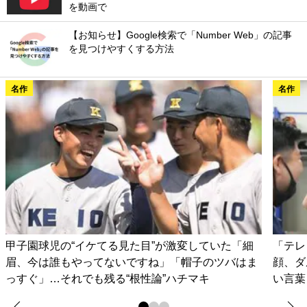
を動画で
【お知らせ】Google検索で「Number Web」の記事
を見つけやすくする方法
名作
名作
甲子園球児の“イケてる見た目”が激変していた「細
「テレ
眉、今は誰もやってないですね」「帽子のツバはま
顔、ダ
っすぐ」…それでも残る“根性論”ハチマキ
い言葉