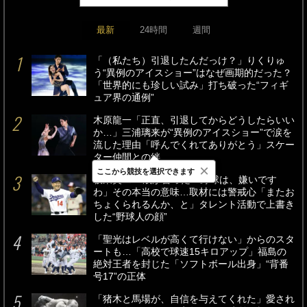
最新
24時間
週間
「（私たち）引退したんだっけ？」りくりゅ
う“異例のアイスショー”はなぜ画期的だった？
「世界的にも珍しい試み」打ち破った“フィギ
ュア界の通例”
木原龍一「正直、引退してからどうしたらいい
か…」三浦璃来が“異例のアイスショー”で涙を
流した理由「呼んでくれてありがとう」スケー
ター仲間との絆
×
ここから競技を選択できます
板東英二79歳が言った「野球は、嫌いです
わ」その本当の意味…取材には警戒心「またお
ちょくられるんか、と」タレント活動で上書き
した“野球人の顔”
「聖光はレベルが高くて行けない」からのスタ
ートも…「高校で球速15キロアップ」福島の
絶対王者を封じた「ソフトボール出身」“背番
号17”の正体
「猪木と馬場が、自信を与えてくれた」愛され