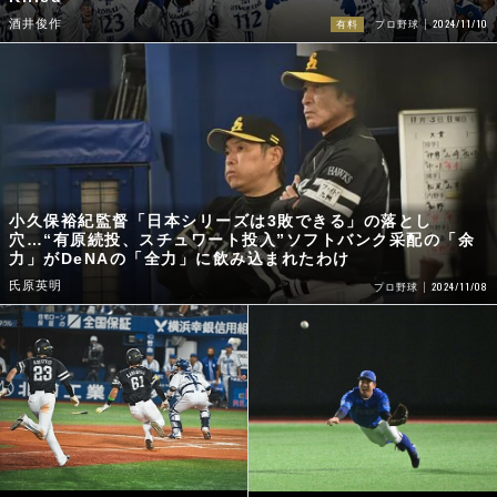
2024/11/10
酒井俊作
有料
プロ野球
小久保裕紀監督「日本シリーズは3敗できる」の落とし
穴…“有原続投、スチュワート投入”ソフトバンク采配の「余
力」がDeNAの「全力」に飲み込まれたわけ
氏原英明
2024/11/08
プロ野球