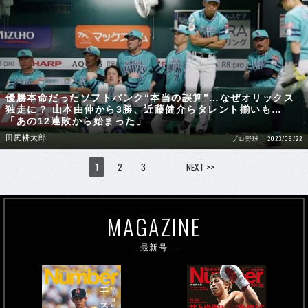
優勝本命だったソフトバンク“本当の誤算”…なぜオリックス
独走に？ 山本由伸から3勝、近藤健介らタレント揃いも…
「あの12連敗から始まった」
田尻耕太郎
2023/09/22
プロ野球
1
2
3
NEXT >>
MAGAZINE
最新号