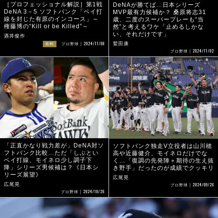
［プロフェッショナル解説］第1戦
DeNAが勝てば…日本シリーズ
DeNA 3－5 ソフトバンク「ベイ打
MVP最有力候補か？ 桑原将志31
線を封じた有原のインコース」～
歳、二度のスーパープレーも“当
権藤博の“Kill or be Killed”～
然”と考えるワケ「止めるしかな
い、それだけです」
酒井俊作
2024/11/08
鷲田康
有料
プロ野球
2024/11/02
プロ野球
「正直かなり戦力差が」DeNA対ソ
ソフトバンク独走V立役者は山川穂
フトバンク比較…ただ「しぶとい
高や近藤健介、モイネロだけでな
ベイ打線、モイネロ少し調子下
く…「復調の先発陣＋期待の生え抜
降」シリーズ男候補は？《日本シ
き野手」だったのが成績でクッキリ
リーズ展望》
広尾晃
2024/09/26
広尾晃
プロ野球
2024/10/26
プロ野球