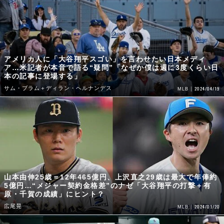
アメリカ人に「大谷翔平スゴい」を言わせたい日本メディ
ア…米記者が本音で語る“疑問”「なぜか僕は週に3度くらい日
本の記事に登場する」
サム・ブラム＋ディラン・ヘルナンデス
2024/04/19
MLB
山本由伸25歳＝12年465億円、上沢直之29歳は最大で年俸約
5億円…“メジャー契約金格差”のナゼ「大谷翔平の打撃＋有
原・千賀の成績」にヒント？
広尾晃
2024/01/20
MLB