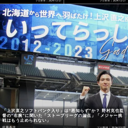
2024/12/27
2024/12/27
プロ野球
プロ野球
「上沢直之ソフトバンク入り」は“恩知らず”か？ 野村克也監
督の“右腕”に聞いた「ストーブリーグの論点」「メジャー挑
戦はもう止められない」
佐藤春佳
2024/12/25
プロ野球