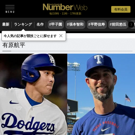
有料会員
毎日6時・11時・17時更新
最新
ランキング
名作
#甲子園
#張本智和
#平野佳寿
#前田悠伍
#
〉
×
今人気の記事が競技ごとに探せます
有原航平
関連記事
有原航平