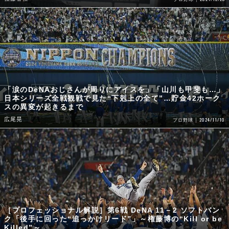
「涙のDeNAおじさんが周りにアイスを」「山川も甲斐も…」
日本シリーズ全戦観戦で見た“下剋上の全て”…貯金42ホーク
スの異変が起きるまで
広尾晃
2024/11/10
プロ野球
［プロフェッショナル解説］第6戦 DeNA 11－2 ソフトバン
ク「後手に回った“追っかけリード”」～権藤博の“Kill or be
Killed”～