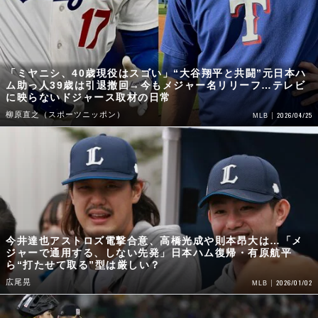
「ミヤニシ、40歳現役はスゴい」“大谷翔平と共闘”元日本ハ
ム助っ人39歳は引退撤回→今もメジャー名リリーフ…テレビ
に映らないドジャース取材の日常
柳原直之（スポーツニッポン）
2026/04/25
MLB
今井達也アストロズ電撃合意、高橋光成や則本昂大は…「メ
ジャーで通用する、しない先発」日本ハム復帰・有原航平
ら“打たせて取る”型は厳しい？
広尾晃
2026/01/02
MLB