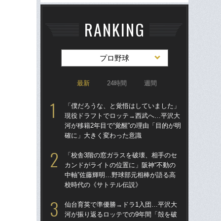
RANKING
プロ野球
最新
24時間
週間
「僕だろうな、と覚悟はしていました」
仙
現役ドラフトでロッテ→西武へ…平沢大
河
河が移籍2年目で“覚醒”の理由「目的が明
り
確に」大きく変わった意識
た
「校舎3階の窓ガラスを破壊、相手のセ
「
カンドがライトの位置に」阪神“不動の
現
中軸”佐藤輝明…野球部元相棒が語る高
河が
校時代の《サトテル伝説》
確
仙台育英で準優勝→ドラ1入団…平沢大
「
河が振り返るロッテでの9年間「殻を破
り