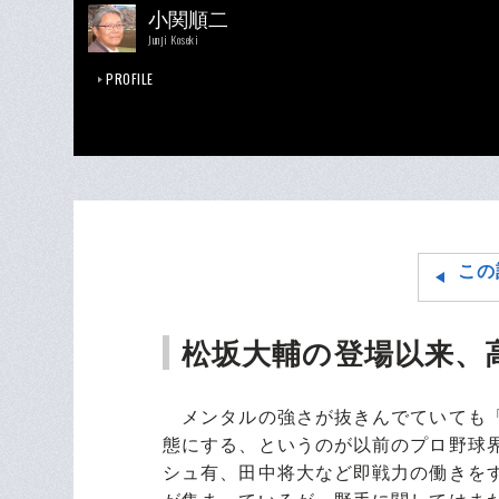
小関順二
Junji Koseki
PROFILE
この
松坂大輔の登場以来、
メンタルの強さが抜きんでていても「
態にする、というのが以前のプロ野球界
シュ有、田中将大など即戦力の働きを