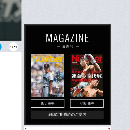
MAGAZINE
最新号
ー二塁打を放
。横浜高校か
72打席に立
8/6
4/16
発売
発売
雑誌定期購読のご案内