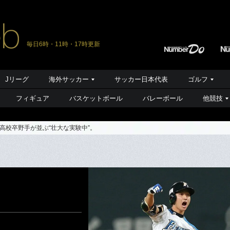
毎日6時・11時・17時更新
Jリーグ
海外サッカー
サッカー日本代表
ゴルフ
フィギュア
バスケットボール
バレーボール
他競技
高校卒野手が並ぶ“壮大な実験中”。