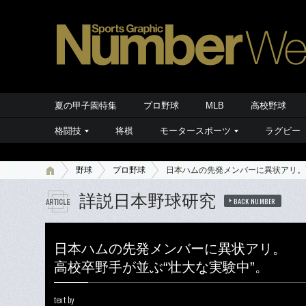
夏の甲子園特集
プロ野球
MLB
高校野球
格闘技
将棋
モータースポーツ
ラグビー
野球
プロ野球
日本ハムの先発メンバーに異状アリ。
詳説日本野球研究
BACK NUMBER
日本ハムの先発メンバーに異状アリ。
高校卒野手が並ぶ“壮大な実験中”。
text by