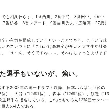
でも相変わらず、1番西川、2番中島、3番田中、4番中
、7番杉谷、8番レアード、9番吉川光夫（広陵高・27歳）
卒が主力を構成しているということである。こういう球
合いのスカウトに「これだけ高校卒が多いと大学生や社会
と、「う～ん、そうですね……、それはちょっとあります
した選手もいないが、強い。
る2008年の統一ドラフト以降、日本ハムは1、2位の
2位）、大谷（'12年1位）、森本（'12年2位）、渡邉（'13
高校生野手を指名している。これはもちろん12球団ナンバー
と巨人の4人である。