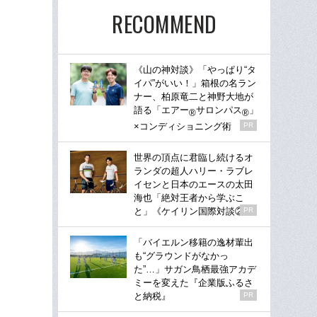
RECOMMEND
《山の神対談》「やっぱり“タ
イパ”がいい！」箱根の名ラン
ナー、柏原竜二と神野大地が
語る「エアー
サロンパス
」
®
®
×コンディショニング術
PR
世界の頂点に君臨し続けるオ
ランダの超人ハリー・ラブレ
イセンと日本のエースの太田
海也「絶対王者から学ぶこ
と」《ケイリン国際対談②》
PR
「バイエルン移籍の逸材輩出
も“グラウンドがなかっ
た”…」サガン鳥栖最強アカデ
ミーを変えた『企業版ふるさ
と納税』
PR