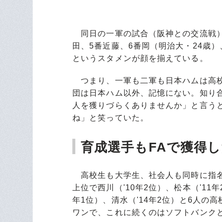
同日の一軍の試合（阪神との交流戦）
田、5番近藤、6番岡（明治大・24歳）
というスタメンが顔を揃えている。
つまり、一軍も二軍も日本ハムは高校
団は日本ハム以外、記憶にない。知り
人を獲りづらくありませんか」と言う
ね」と笑っていた。
育成選手もFAで獲得
高校生も大学生、社会人も同時に指名す
上位で西川（'10年2位）、松本（'11年
年1位）、清水（'14年2位）と6人の
ワンで、これに続くのはソフトバンク