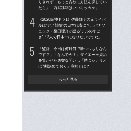
りきれず…もっと貪欲に方法を探してい
た“
たら」「西武移籍はいいキッカケ」
「
《2020阪神ドラ1》佐藤輝明の元ライバ
「
ルは“アノ競技”の日本代表に？…パナソ
終わ
ニック・桑田理介が語る“テルのすご
つか
さ”「2人で日本一になりたいですね」
リ
「監督、今日は何対何で勝つつもりなん
「
です？」「なんで今？」ダイエー王貞治
ス小
を驚かせた唐突な問い…「勝つシナリオ
貞
は7割決めておく」意味とは？
た
もっと見る