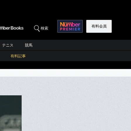
有料会員
検索
テニス
競馬
有料記事