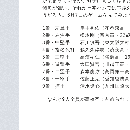
が集まっているが、野手に関してはまだ
傾向が強い。それが日本ハムでは常識
うだろう。6月7日のゲームを見てみよ
1番・左翼手 岸里亮佑（花巻東高・
2番・右翼手 松本剛（帝京高・22
3番・中堅手 石川慎吾（東大阪大柏
4番・指名代打 鵜久森淳志（済美高・
5番・三塁手 高濱祐仁（横浜高・1
6番・遊撃手 太田賢吾（川越工高・
7番・二塁手 森本龍弥（高岡第一高
8番・一塁手 佐藤正尭（愛知啓成高
9番・捕手 清水優心（九州国際大付
なんと9人全員が高校卒で占められて