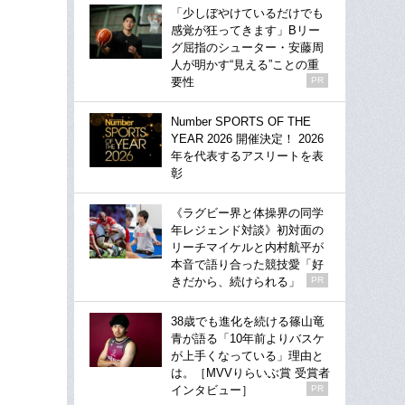
「少しぼやけているだけでも
感覚が狂ってきます」Bリー
グ屈指のシューター・安藤周
人が明かす“見える”ことの重
要性
PR
Number SPORTS OF THE
YEAR 2026 開催決定！ 2026
年を代表するアスリートを表
彰
《ラグビー界と体操界の同学
年レジェンド対談》初対面の
リーチマイケルと内村航平が
本音で語り合った競技愛「好
きだから、続けられる」
PR
38歳でも進化を続ける篠山竜
青が語る「10年前よりバスケ
が上手くなっている」理由と
は。［MVVりらいぶ賞 受賞者
インタビュー］
PR