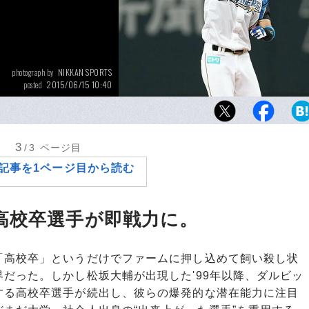
NIKKAN SPORTS
photograph by
2015/06/15 10:40
posted
5月30日の対中日戦、ライト越えのタイムリ
ち、ガッツポーズをする日本ハム・浅間大基
らドラ3入団の18歳ルーキーは、6月9日現在、
3
/3
ページ目
ち.279と安定した打率を誇る。
記事を1ページ目から読む
高校卒選手が即戦力に。
高校卒」というだけでファームに押し込めて飼い殺し状
だった。しかし松坂大輔が出現した'99年以降、ダルビッ
する高校卒選手が続出し、彼らの爆発的な潜在能力に注目