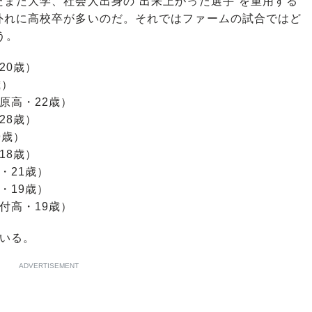
まだ大学、社会人出身の“出来上がった選手”を重用する
外れに高校卒が多いのだ。それではファームの試合ではど
う。
20歳）
歳）
原高・22歳）
28歳）
9歳）
18歳）
・21歳）
・19歳）
高・19歳）
いる。
ADVERTISEMENT