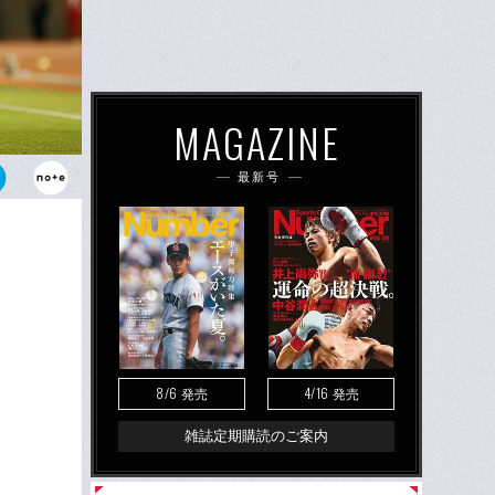
MAGAZINE
最新号
が、その時は
していると
い」とコメン
8/6
4/16
発売
発売
雑誌定期購読のご案内