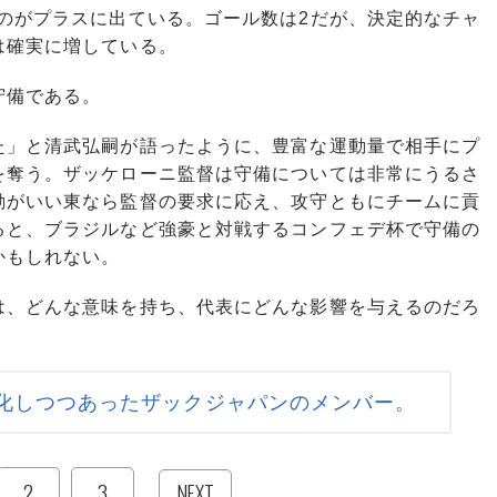
のがプラスに出ている。ゴール数は2だが、決定的なチャ
は確実に増している。
守備である。
」と清武弘嗣が語ったように、豊富な運動量で相手にプ
を奪う。ザッケローニ監督は守備については非常にうるさ
勘がいい東なら監督の要求に応え、攻守ともにチームに貢
ると、ブラジルなど強豪と対戦するコンフェデ杯で守備の
かもしれない。
、どんな意味を持ち、代表にどんな影響を与えるのだろ
化しつつあったザックジャパンのメンバー。
2
3
NEXT