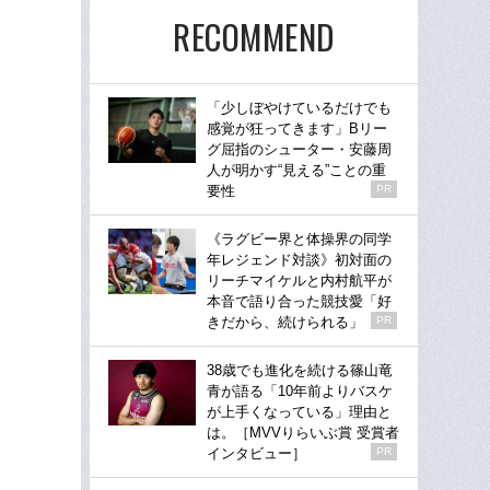
RECOMMEND
「少しぼやけているだけでも
感覚が狂ってきます」Bリー
グ屈指のシューター・安藤周
人が明かす“見える”ことの重
要性
PR
《ラグビー界と体操界の同学
年レジェンド対談》初対面の
リーチマイケルと内村航平が
本音で語り合った競技愛「好
きだから、続けられる」
PR
38歳でも進化を続ける篠山竜
青が語る「10年前よりバスケ
が上手くなっている」理由と
は。［MVVりらいぶ賞 受賞者
インタビュー］
PR