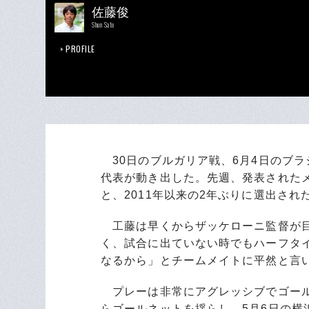
佐藤俊
Shun Sato
PROFILE
30日のブルガリア戦、6月4日のブ
代表が動き出した。先週、発表された
と、2011年以来の2年ぶりに選出され
工藤は早くからザッケローニ監督が目
く、試合に出ていない時でもハーフタ
なるから」とチームメイトに平然と言
プレーは非常にアグレッシブでゴール
らゴールネットを揺らし、5月6日の横