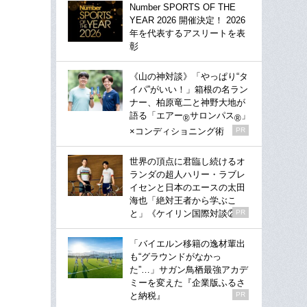
Number SPORTS OF THE
YEAR 2026 開催決定！ 2026
年を代表するアスリートを表
彰
《山の神対談》「やっぱり“タ
イパ”がいい！」箱根の名ラン
ナー、柏原竜二と神野大地が
語る「エアー
サロンパス
」
®
®
×コンディショニング術
PR
世界の頂点に君臨し続けるオ
ランダの超人ハリー・ラブレ
イセンと日本のエースの太田
海也「絶対王者から学ぶこ
と」《ケイリン国際対談②》
PR
「バイエルン移籍の逸材輩出
も“グラウンドがなかっ
た”…」サガン鳥栖最強アカデ
ミーを変えた『企業版ふるさ
と納税』
PR