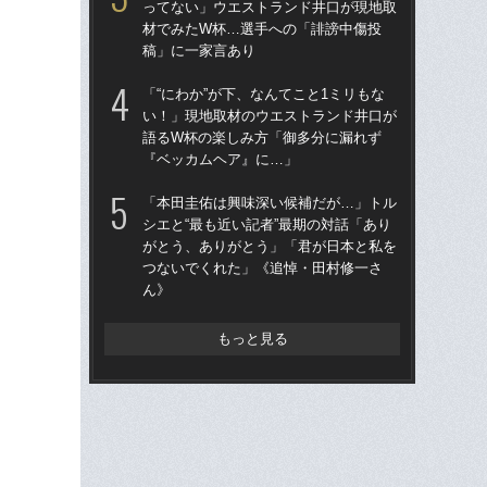
ってない」ウエストランド井口が現地取
「
材でみたW杯…選手への「誹謗中傷投
た。
稿」に一家言あり
者”
《
「“にわか”が下、なんてこと1ミリもな
い！」現地取材のウエストランド井口が
「
語るW杯の楽しみ方「御多分に漏れず
地が
『ベッカムヘア』に…」
つ
本人
「本田圭佑は興味深い候補だが…」トル
シエと“最も近い記者”最期の対話「あり
「
がとう、ありがとう」「君が日本と私を
っ
つないでくれた」《追悼・田村修一さ
材
ん》
稿
もっと見る