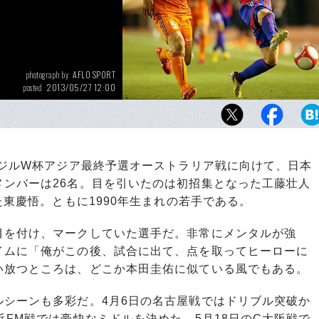
AFLO SPORT
photograph by
2013/05/27 12:00
posted
2011年の代表候補合宿候補にも呼ばれていた
落選した東（右）。「自分がA代表の実力に達
は思いません。でも、自信を持って挑戦した
トしている。
ラジルW杯アジア最終予選オーストラリア戦に向けて、日本
メンバーは26名。目を引いたのは初招集となった工藤壮人
た東慶悟。ともに1990年生まれの若手である。
を付け、マークしていた選手だ。非常にメンタルが強
イムに「俺がこの後、試合に出て、点を取ってヒーローに
い放つところは、どこか本田圭佑に似ている風でもある。
シーンも多彩だ。4月6日の名古屋戦ではドリブル突破か
浜FM戦では豪快なミドルを決めた。5月18日のC大阪戦で