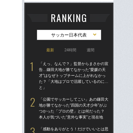
RANKING
サッカー日本代表
最新
24時間
週間
「えっ、なんで？」監督からまさかの宣
「
告…鎌田大地が勝てなかった“愛媛の天
シエ
才”はなぜトップチームに上がれなかっ
が
た？「大地はプロで活躍しているのに…
つ
と」
ん
「公園でサッカーしてこい」あの鎌田大
「
地が勝てなかった“四国の天才少年”がぶ
告…
つかった「プロの壁」とは何だった？
才”
本人が気づいた“意外な事実”と現在地
た
と
「感動をありがとう！だけでいいとは思