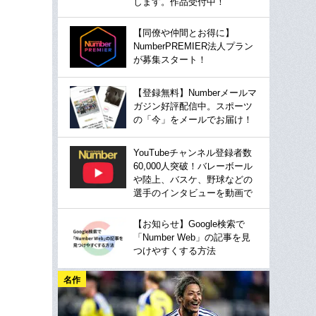
します。作品受付中！
【同僚や仲間とお得に】
NumberPREMIER法人プラン
が募集スタート！
【登録無料】Numberメールマ
ガジン好評配信中。スポーツ
の「今」をメールでお届け！
YouTubeチャンネル登録者数
60,000人突破！バレーボール
や陸上、バスケ、野球などの
選手のインタビューを動画で
【お知らせ】Google検索で
「Number Web」の記事を見
つけやすくする方法
名作