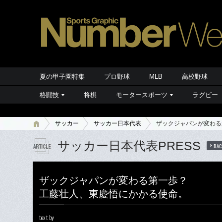
夏の甲子園特集
プロ野球
MLB
高校野球
格闘技
将棋
モータースポーツ
ラグビー
サッカー
サッカー日本代表
ザックジャパンが変わる
サッカー日本代表PRESS
BAC
ザックジャパンが変わる第一歩？
工藤壮人、東慶悟にかかる使命。
text by