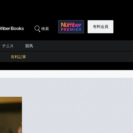
有料会員
検索
テニス
競馬
有料記事