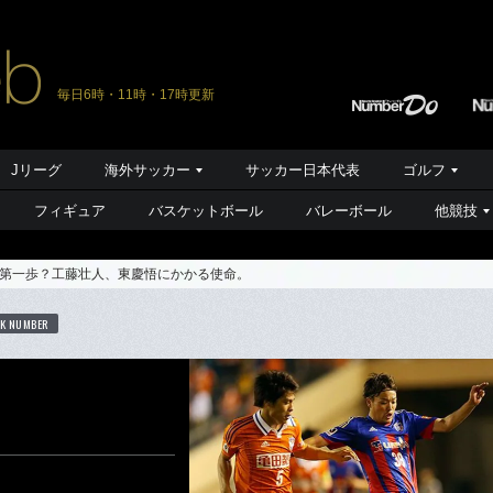
毎日6時・11時・17時更新
Jリーグ
海外サッカー
サッカー日本代表
ゴルフ
フィギュア
バスケットボール
バレーボール
他競技
第一歩？工藤壮人、東慶悟にかかる使命。
K NUMBER