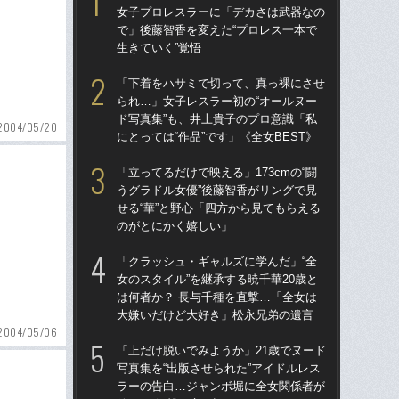
女子プロレスラーに「デカさは武器なの
女
で」後藤智香を変えた“プロレス一本で
で」
生きていく”覚悟
生き
「下着をハサミで切って、真っ裸にさせ
「ク
られ…」女子レスラー初の“オールヌー
女の
ド写真集”も、井上貴子のプロ意識「私
は何
2004/05/20
にとっては“作品”です」《全女BEST》
大
「立ってるだけで映える」173cmの“闘
「
うグラドル女優”後藤智香がリングで見
い」
せる“華”と野心「四方から見てもらえる
子プ
のがとにかく嬉しい」
ーク
「クラッシュ・ギャルズに学んだ」“全
「
女のスタイル”を継承する暁千華20歳と
られ
は何者か？ 長与千種を直撃…「全女は
ド写
大嫌いだけど大好き」松永兄弟の遺言
にと
2004/05/06
「上だけ脱いでみようか」21歳でヌード
「上
写真集を“出版させられた”アイドルレス
写真
ラーの告白…ジャンボ堀に全女関係者が
ラ