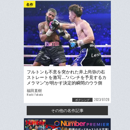
名作
フルトンも不意を突かれた井上尚弥の右
ストレートを激写…“パンチを予見するカ
メラマン”が明かす決定的瞬間のウラ側
「追撃の左フックも超人的」
福田直樹
Naoki Fukuda
2023/07/28
ボクシング
その他の名作記事