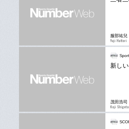
服部祐兒
Yuji Hattori
Spor
新し
茂田浩司
Koji Shigeta
SCO