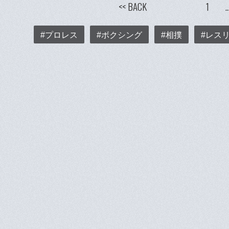
<< BACK
1
#プロレス
#ボクシング
#相撲
#レス