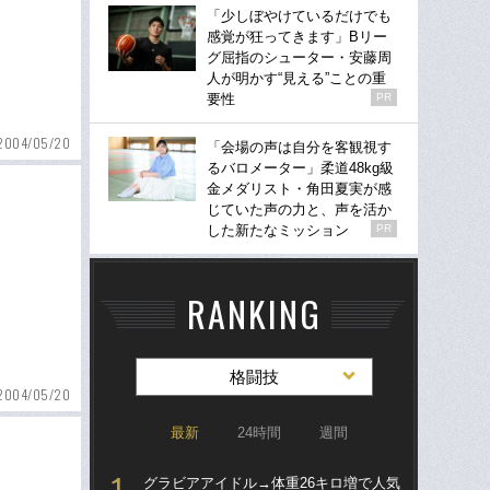
「少しぼやけているだけでも
感覚が狂ってきます」Bリー
グ屈指のシューター・安藤周
人が明かす“見える”ことの重
要性
PR
2004/05/20
「会場の声は自分を客観視す
るバロメーター」柔道48kg級
金メダリスト・角田夏実が感
じていた声の力と、声を活か
した新たなミッション
PR
RANKING
格闘技
2004/05/20
最新
24時間
週間
グラビアアイドル→体重26キロ増で人気
グラ