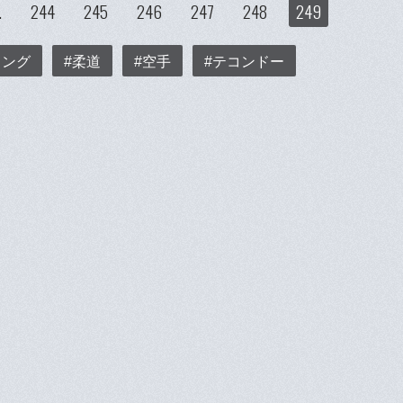
…
244
245
246
247
248
249
リング
#柔道
#空手
#テコンドー