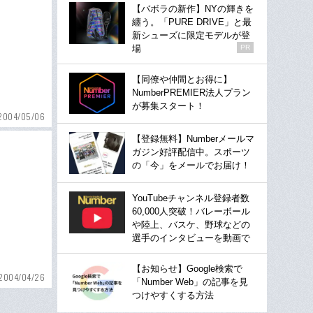
【バボラの新作】NYの輝きを
纏う。「PURE DRIVE」と最
新シューズに限定モデルが登
場
PR
【同僚や仲間とお得に】
NumberPREMIER法人プラン
が募集スタート！
2004/05/06
【登録無料】Numberメールマ
ガジン好評配信中。スポーツ
の「今」をメールでお届け！
YouTubeチャンネル登録者数
60,000人突破！バレーボール
や陸上、バスケ、野球などの
選手のインタビューを動画で
【お知らせ】Google検索で
2004/04/26
「Number Web」の記事を見
つけやすくする方法