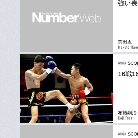
強い喪
前田衷
Makoto Mae
SCO
16戦
布施鋼治
Koji Fuse
SCO