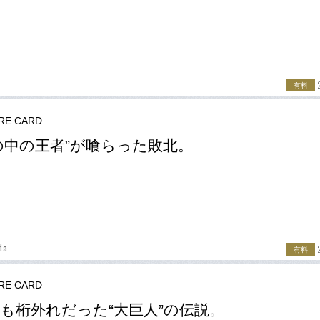
有料
RE CARD
の中の王者”が喰らった敗北。
da
有料
RE CARD
も桁外れだった“大巨人”の伝説。