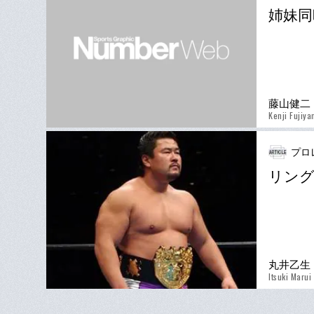
姉妹同
藤山健二
Kenji Fujiy
プロ
リング
丸井乙生
Itsuki Marui