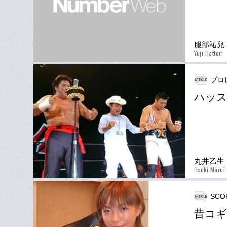
服部祐兒
Yuji Hattori
プロ
ハッス
丸井乙生
Itsuki Marui
SCO
昔コギ