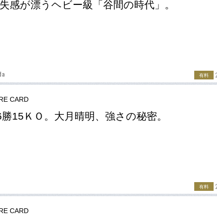
失感が漂うヘビー級「谷間の時代」。
da
有料
RE CARD
16勝15ＫＯ。大月晴明、強さの秘密。
有料
RE CARD