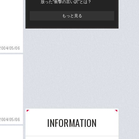
放った“衝撃の言い訳”とは？
放っ
もっと見る
2004/05/06
INFORMATION
2004/05/06