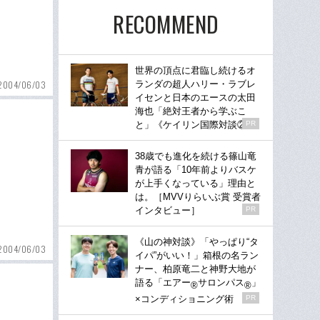
RECOMMEND
世界の頂点に君臨し続けるオ
2004/06/03
ランダの超人ハリー・ラブレ
イセンと日本のエースの太田
海也「絶対王者から学ぶこ
と」《ケイリン国際対談②》
PR
38歳でも進化を続ける篠山竜
青が語る「10年前よりバスケ
が上手くなっている」理由と
は。［MVVりらいぶ賞 受賞者
インタビュー］
PR
《山の神対談》「やっぱり“タ
2004/06/03
イパ”がいい！」箱根の名ラン
ナー、柏原竜二と神野大地が
語る「エアー
サロンパス
」
®
®
×コンディショニング術
PR