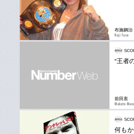
布施鋼治
Koji Fuse
SCO
“王者
前田衷
Makoto Mae
SCO
何もか