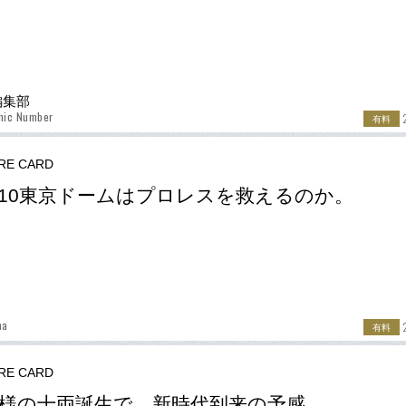
r編集部
hic Number
有料
RE CARD
.10東京ドームはプロレスを救えるのか。
ma
有料
RE CARD
様の十両誕生で、新時代到来の予感。