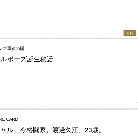
有料
レス重箱の隅
ルポーズ誕生秘話
RE CARD
ャル、今格闘家。渡邊久江、23歳。