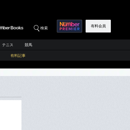
有料会員
検索
テニス
競馬
有料記事