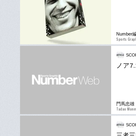
Numbe
Sports Grap
SCO
ノア7
門馬忠雄
Tadao Mon
SCO
三者三