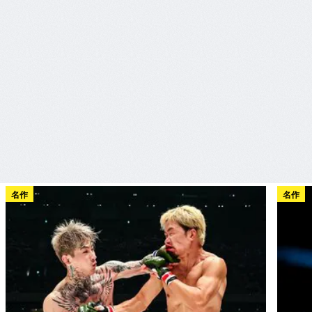
名作
名作