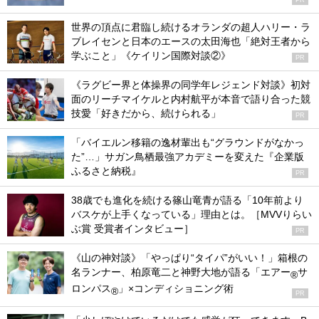
世界の頂点に君臨し続けるオランダの超人ハリー・ラ
ブレイセンと日本のエースの太田海也「絶対王者から
学ぶこと」《ケイリン国際対談②》
PR
《ラグビー界と体操界の同学年レジェンド対談》初対
面のリーチマイケルと内村航平が本音で語り合った競
技愛「好きだから、続けられる」
PR
「バイエルン移籍の逸材輩出も“グラウンドがなかっ
た”…」サガン鳥栖最強アカデミーを変えた『企業版
ふるさと納税』
PR
38歳でも進化を続ける篠山竜青が語る「10年前より
バスケが上手くなっている」理由とは。［MVVりらい
ぶ賞 受賞者インタビュー］
PR
《山の神対談》「やっぱり“タイパ”がいい！」箱根の
名ランナー、柏原竜二と神野大地が語る「エアー
サ
®
ロンパス
」×コンディショニング術
®
PR