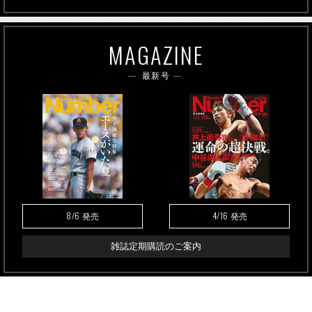
MAGAZINE
最新号
8/6
4/16
発売
発売
雑誌定期購読のご案内