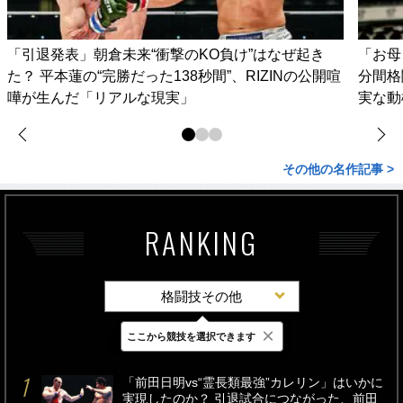
「引退発表」朝倉未来“衝撃のKO負け”はなぜ起き
「お母
た？ 平本蓮の“完勝だった138秒間”、RIZINの公開喧
分間格
嘩が生んだ「リアルな現実」
実な動
その他の名作記事 >
RANKING
格闘技その他
×
ここから競技を選択できます
最新
24時間
週間
「前田日明vs“霊長類最強”カレリン」はいかに
実現したのか？ 引退試合につながった、前田