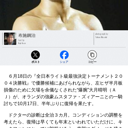
photograph by
布施鋼治
Takao Masaki
text by
Koji Fuse
ポスト
シェア
コピー
６月18日の『全日本ライト級最強決定トーナメント２０
０４決勝戦』で優勝候補にあげられながら、左ヒザ半月板
損傷のために欠場を余儀なくされた“爆腕”大月晴明（Ａ
Ｊ）が、オランダの強豪ムスタファ・ズィアーニとの一騎
討ちで10月17日、半年ぶりに復帰を果たす。
ドクターの診断は全治３カ月。コンディションの調整を
考えたら、復帰は早くても年末といわれていただけに、キ