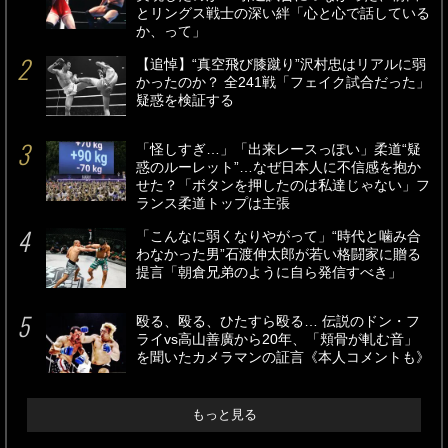
とリングス戦士の深い絆「心と心で話している
か、って」
【追悼】“真空飛び膝蹴り”沢村忠はリアルに弱
かったのか？ 全241戦「フェイク試合だった」
疑惑を検証する
「怪しすぎ…」「出来レースっぽい」柔道“疑
惑のルーレット”…なぜ日本人に不信感を抱か
せた？「ボタンを押したのは私達じゃない」フ
ランス柔道トップは主張
「こんなに弱くなりやがって」“時代と噛み合
わなかった男”石渡伸太郎が若い格闘家に贈る
提言「朝倉兄弟のように自ら発信すべき」
殴る、殴る、ひたすら殴る… 伝説のドン・フ
ライvs高山善廣から20年、「頬骨が軋む音」
を聞いたカメラマンの証言《本人コメントも》
もっと見る