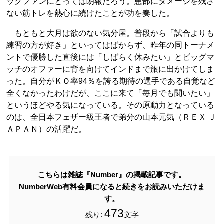
ックファンにとっては朗報だろう。患部にダメージを残さ
ない筋トレを熱心に続けたことが功を奏した。
もともと大月は欲のない気分屋。普段から「試合よりも
練習の方が好き」といってはばからず、昨年の同トーナメ
ントで優勝した直後には「しばらく休みたい」とビッグマ
ッチのオファーに背を向けてインドまで旅に出かけてしま
った。自分がＫＯ率94％を誇る期待の選手である自覚など
全くなかったわけだが、ここに来て「毎月でも闘いたい」
というほどやる気になっている。その原動力となっている
のは、全日本フェザー級王者で弟分の山本元気（ＲＥＸ Ｊ
ＡＰＡＮ）の活躍だ。
こちらは雑誌『Number』の掲載記事です。
NumberWeb有料会員になると続きをお読みいただけま
す。
473
残り:
文字