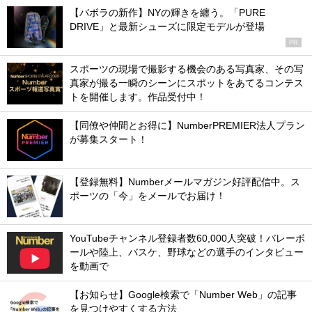
【バボラの新作】NYの輝きを纏う。「PURE
DRIVE」と最新シューズに限定モデルが登場
PR
スポーツの現場で撮影する機会のある写真家、その写
真家が撮る一瞬のシーンにスポットをあてるコンテス
トを開催します。作品受付中！
【同僚や仲間とお得に】NumberPREMIER法人プラン
が募集スタート！
【登録無料】Numberメールマガジン好評配信中。ス
ポーツの「今」をメールでお届け！
YouTubeチャンネル登録者数60,000人突破！バレーボ
ールや陸上、バスケ、野球などの選手のインタビュー
を動画で
【お知らせ】Google検索で「Number Web」の記事
を見つけやすくする方法