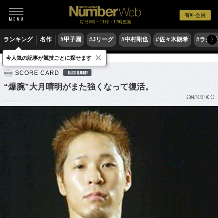
有料会員
毎日6時・11時・17時更新
ランキング
名作
#甲子園
#Jリーグ
#中村剛也
#佐々木朗希
#ラグ
〉
×
今人気の記事が競技ごとに探せます
格闘技
その他
SCORE CARD
BACK NUMBER
“爆腕”大月晴明がまた強くなって復活。
2004/10/21 00:00