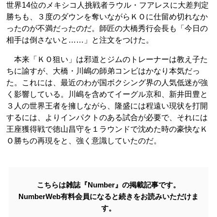
世界14位のメキシコ人挑戦者ラウル・フアレスに大差判定
勝ちも、３度のダウンを奪いながらＫＯに仕留め切れなか
ったのが不満だったのだ。師匠の大橋秀行会長も「今日の
相手は倒さないと……」と注文をつけた。
本来「ＫＯ狙い」は邪道とジムのトレーナーは教え子た
ちに諭すが、大橋・川嶋の師弟コンビはかなり本気だっ
た。これには、最近のわが国ボクシング界の人気低迷が強
く影響している。川嶋を含めてイーグル京和、新井田豊と
３人の世界王者を擁しながら、隆盛には程遠い現状を打開
するには、よりインパクトのある試合が必要で、それには
王座獲得戦で徳山昌守を１ラウンドで沈めた時の豪快なＫ
Ｏ勝ちの再現をと、強く意識していたのだ。
こちらは雑誌『Number』の掲載記事です。
NumberWeb有料会員になると続きをお読みいただけま
す。