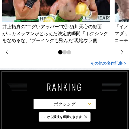
井上拓真の“エグいアッパー”で那須川天心の顔面
「イノ
が…カメラマンがとらえた決定的瞬間「ボクシング
マダリ
をなめるな」“ブーイングも飛んだ”現地ウラ側
コーチ
その他の名作記事 >
RANKING
ボクシング
×
ここから競技を選択できます
最新
24時間
週間