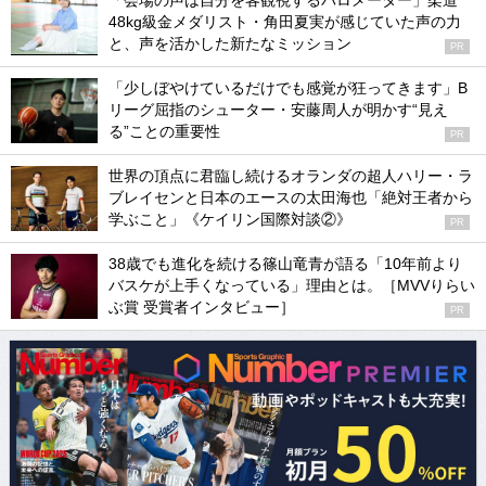
「会場の声は自分を客観視するバロメーター」柔道
48kg級金メダリスト・角田夏実が感じていた声の力
と、声を活かした新たなミッション
PR
「少しぼやけているだけでも感覚が狂ってきます」B
リーグ屈指のシューター・安藤周人が明かす“見え
る”ことの重要性
PR
世界の頂点に君臨し続けるオランダの超人ハリー・ラ
ブレイセンと日本のエースの太田海也「絶対王者から
学ぶこと」《ケイリン国際対談②》
PR
38歳でも進化を続ける篠山竜青が語る「10年前より
バスケが上手くなっている」理由とは。［MVVりらい
ぶ賞 受賞者インタビュー］
PR