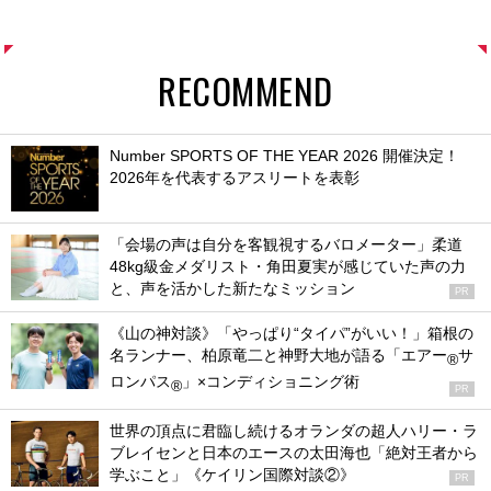
RECOMMEND
Number SPORTS OF THE YEAR 2026 開催決定！
2026年を代表するアスリートを表彰
「会場の声は自分を客観視するバロメーター」柔道
48kg級金メダリスト・角田夏実が感じていた声の力
と、声を活かした新たなミッション
PR
《山の神対談》「やっぱり“タイパ”がいい！」箱根の
名ランナー、柏原竜二と神野大地が語る「エアー
サ
®
ロンパス
」×コンディショニング術
®
PR
世界の頂点に君臨し続けるオランダの超人ハリー・ラ
ブレイセンと日本のエースの太田海也「絶対王者から
学ぶこと」《ケイリン国際対談②》
PR