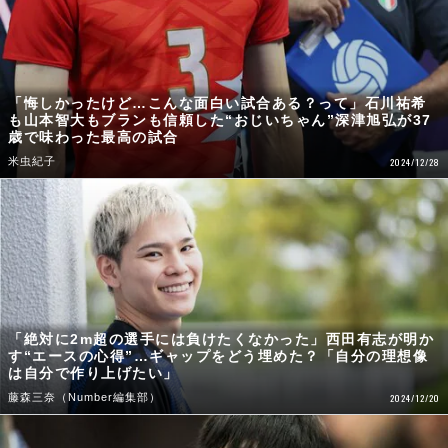
「悔しかったけど…こんな面白い試合ある？って」石川祐希
も山本智大もブランも信頼した“おじいちゃん”深津旭弘が37
歳で味わった最高の試合
米虫紀子
2024/12/28
「絶対に2m超の選手には負けたくなかった」西田有志が明か
す“エースの心得”…ギャップをどう埋めた？「自分の理想像
は自分で作り上げたい」
藤森三奈（Number編集部）
2024/12/20