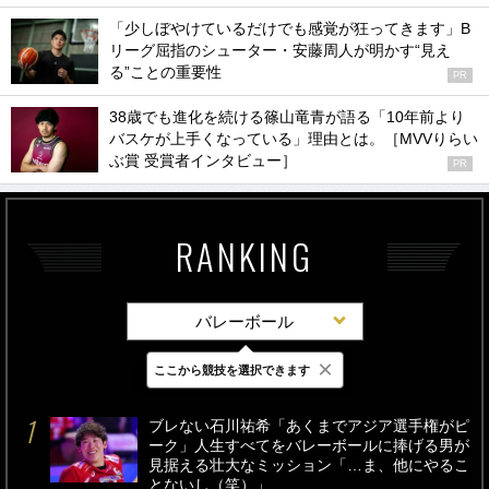
「少しぼやけているだけでも感覚が狂ってきます」B
リーグ屈指のシューター・安藤周人が明かす“見え
る”ことの重要性
PR
38歳でも進化を続ける篠山竜青が語る「10年前より
バスケが上手くなっている」理由とは。［MVVりらい
ぶ賞 受賞者インタビュー］
PR
RANKING
バレーボール
×
ここから競技を選択できます
最新
24時間
週間
ブレない石川祐希「あくまでアジア選手権がピ
ーク」人生すべてをバレーボールに捧げる男が
見据える壮大なミッション「…ま、他にやるこ
とないし（笑）」