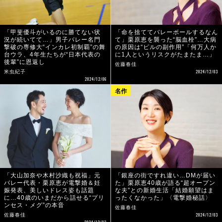
「甲斐優斗がいるのに勝てない状
「命を捨ててバレーボールするなん
況が続いてて…」男子バレー名門
て」栗原恵を襲った“脳血栓”…大病
撃破の専修大“インカレ初制覇”の舞
の原因は“ピルの副作用”「何万人か
台ウラ、4年生たちが“日本代表の
に1人というリスクがたまたま…」
後輩”に恩返し
佐藤春佳
2024/12/03
米虫紀子
2024/12/06
名作
「大山加奈や木村沙織も祝福」元
「銀座の街ですれ違い…DMが届い
バレー代表・栗原恵が電撃婚＆妊
た」栗原恵40歳が語る“超オープン
娠発表、美しいドレス姿も話題
な夫”との新婚生活「結婚願望はま
に…40歳のいまだから話せる“プリ
ったくなかった」〈電撃婚秘話〉
ンセス・メグ”の本音
佐藤春佳
2024/12/03
佐藤春佳
2024/12/03