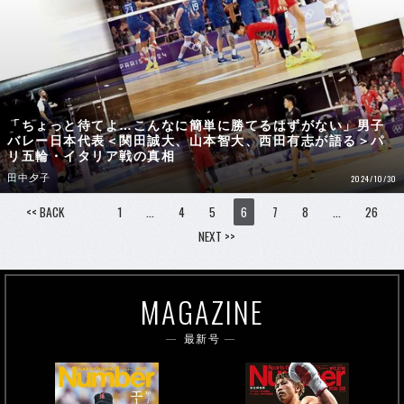
「ちょっと待てよ…こんなに簡単に勝てるはずがない」男子
バレー日本代表＜関田誠大、山本智大、西田有志が語る＞パ
リ五輪・イタリア戦の真相
田中夕子
2024/10/30
<< BACK
1
…
4
5
6
7
8
…
26
NEXT >>
MAGAZINE
最新号