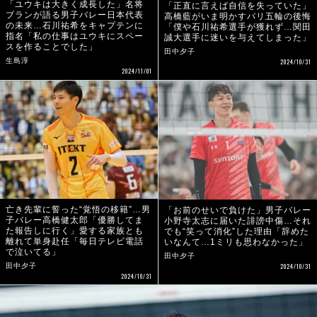
「ユウキは大きく成長した」名将
「正直に言えば自信を失っていた」
ブランが語る男子バレー日本代表
高橋藍がいま明かすパリ五輪の後悔
の未来…石川祐希をキャプテンに
「僕や石川祐希選手が獲れず…関田
指名「私の仕事はユウキにスペー
誠大選手に迷いを与えてしまった」
スを作ることでした」
田中夕子
生島淳
2024/10/31
2024/11/01
亡き先輩に誓った“覚悟の移籍”…男
「お前のせいで負けた」男子バレー
子バレー高橋健太郎「優勝してま
小野寺太志に届いた誹謗中傷…それ
た報告しに行く」愛する家族とも
でも“笑って消化”した理由「辞めた
離れて単身赴任「毎日テレビ電話
いなんて…1ミリも思わなかった」
で泣いてる」
田中夕子
2024/10/31
田中夕子
2024/10/31