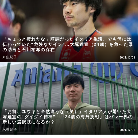
「ちょっと疲れたな」順調だったイタリア生活、でも母には
伝わっていた“危険なサイン”…大塚達宣（24歳）を救った母
の助言と石川祐希の存在
米虫紀子
2024/12/08
「お前、ユウキと全然違うな（笑）」イタリア人が驚いた大
塚達宣の“グイグイ精神”…「24歳の海外挑戦」はバレー界の
新しい選択肢になるか？
米虫紀子
2024/12/08