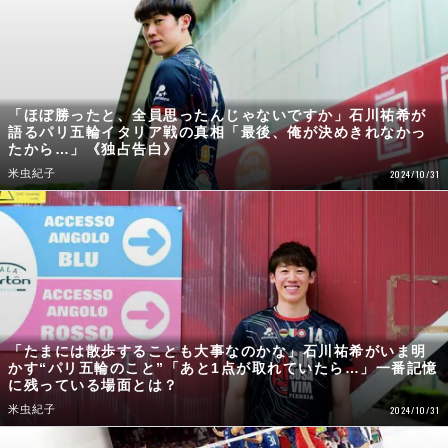
「ほぼ勝ったと、全員思ったんじゃないですか」石川祐希が
語るパリ五輪イタリア戦の真相「最後、俺が決めきれなかっ
たから…」《独占告白》
米虫紀子
2024/10/31
「たまには散歩することも大事なのかな」石川祐希がいま明
かす“パリ五輪のこと”「あと1点が取れていたら…」一番記憶
に残っている場面とは？
米虫紀子
2024/10/31