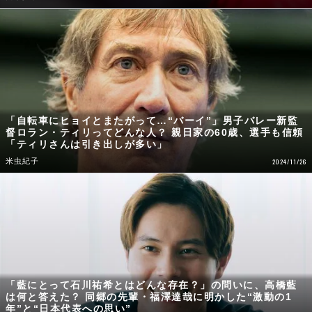
「自転車にヒョイとまたがって…“バーイ”」男子バレー新監
督ロラン・ティリってどんな人？ 親日家の60歳、選手も信頼
「ティリさんは引き出しが多い」
米虫紀子
2024/11/26
「藍にとって石川祐希とはどんな存在？」の問いに、高橋藍
は何と答えた？ 同郷の先輩・福澤達哉に明かした“激動の1
年”と“日本代表への思い”