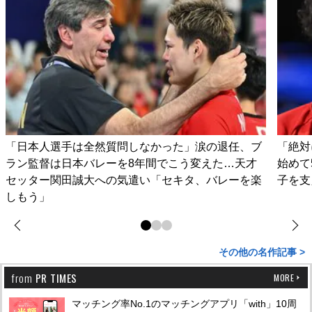
「日本人選手は全然質問しなかった」涙の退任、ブ
「絶対
ラン監督は日本バレーを8年間でこう変えた…天才
始めて
セッター関田誠大への気遣い「セキタ、バレーを楽
子を支
しもう」
その他の名作記事 >
from
PR TIMES
MORE
マッチング率No.1のマッチングアプリ「with」10周