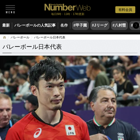
有料会員
毎日6時・11時・17時更新
最新
バレーボールの人気記事
名作
#甲子園
#Jリーグ
#八村塁
#ド
〉
バレーボール
バレーボール日本代表
バレーボール日本代表