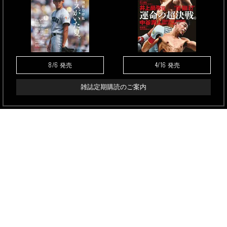
8/6
4/16
発売
発売
雑誌定期購読のご案内