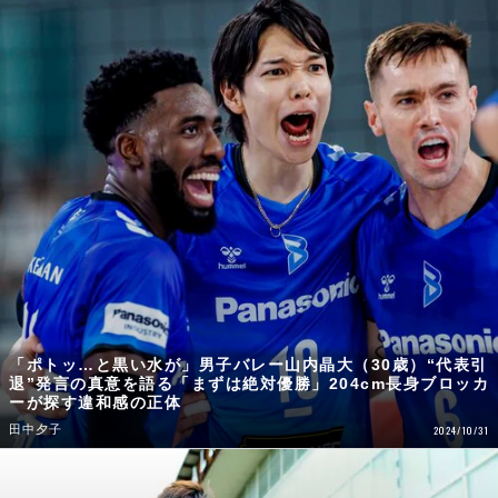
「ポトッ…と黒い水が」男子バレー山内晶大（30歳）“代表引
退”発言の真意を語る「まずは絶対優勝」204cm長身ブロッカ
ーが探す違和感の正体
田中夕子
2024/10/31