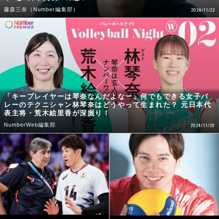
藤森三奈（Number編集部）
2024/11/22
「キープレイヤーは琴奈なんだよなー」何でもできる女子バ
レーのテクニシャン林琴奈はどうやって生まれた？ 元日本代
表主将・荒木絵里香が深掘り！
NumberWeb編集部
2024/11/20