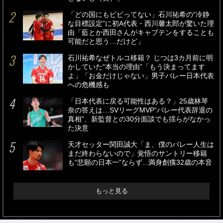
「どの国にもビビってない」石川祐希の“冷静
な目標設定”に初A代表・西川馨太郎が驚いた理
由「藍とか西田さんがキャプテンをすることも
可能だと思う…だけど」
石川祐希なぜトルコ移籍？ じつは3カ月前に明
かしていた“本当の理由”「もう決まってます
よ」「お金だけじゃない」男子バレー日本代表
への危機感も
「日本代表に戻る可能性はある？」25歳林琴
奈の答えは…SVリーグMVP“バレー代表辞退の
真相”、新監督との30分面談でも揺らがなかっ
た決意
天才セッター関田誠大「ま、僕のバレー人生は
まだ終わらないので」覚悟のサントリー移籍
も“悲願の日本一”ならず...満身創痍32歳の本音
もっと見る