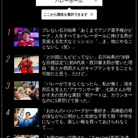
バレーボール
×
ここから競技を選択できます
最新
24時間
週間
ブレない石川祐希「あくまでアジア選手権がピ
ーク」人生すべてをバレーボールに捧げる男が
見据える壮大なミッション「…ま、他にやるこ
とないし（笑）」
「どの国にもビビってない」石川祐希の“冷静
な目標設定”に初A代表・西川馨太郎が驚いた理
由「藍とか西田さんがキャプテンをすることも
可能だと思う…だけど」
「バレーができなくなったら、私が働く」清水
邦広を支えた“アナウンサー妻”…七菜さんが明
かす夫の意外な素顔「初デートは、カウンター
なのに1席空けて座った」
「おかんのハンバーグが一番好き」高橋藍の母
が涙ながらに明かした壮絶な子育て期「中学生
になっても、新しい靴を買ってあげられなく
て…」
「お前のせいで負けた」“スーパー1年生”を本