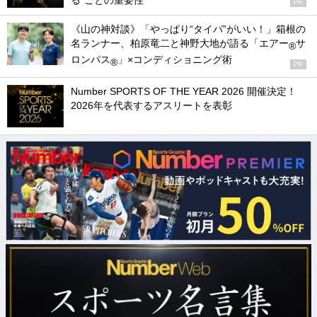
る”ことの重要性
PR
《山の神対談》「やっぱり“タイパ”がいい！」箱根の
名ランナー、柏原竜二と神野大地が語る「エアー
サ
®
ロンパス
」×コンディショニング術
®
PR
Number SPORTS OF THE YEAR 2026 開催決定！
2026年を代表するアスリートを表彰