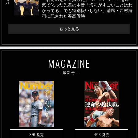
気で叱った先輩の本音「海司がすごいことはわ
かってる。でも特別扱いしない」清風・西村海
司に託された春高優勝
もっと見る
MAGAZINE
最新号
8/6
4/16
発売
発売