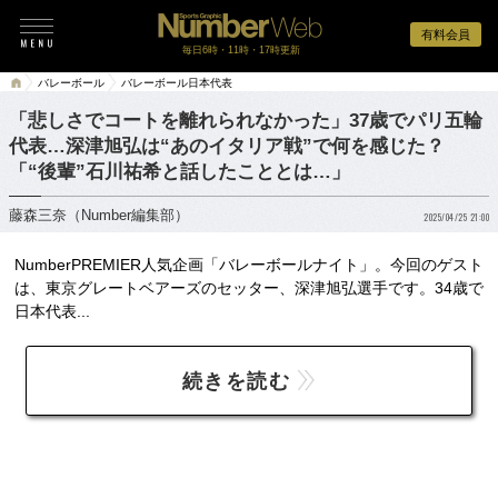
有料会員
毎日6時・11時・17時更新
バレーボール
バレーボール日本代表
「悲しさでコートを離れられなかった」37歳でパリ五輪
代表…深津旭弘は“あのイタリア戦”で何を感じた？
「“後輩”石川祐希と話したこととは…」
藤森三奈（Number編集部）
2025/04/25 21:00
NumberPREMIER人気企画「バレーボールナイト」。今回のゲスト
は、東京グレートベアーズのセッター、深津旭弘選手です。34歳で
日本代表...
続きを読む