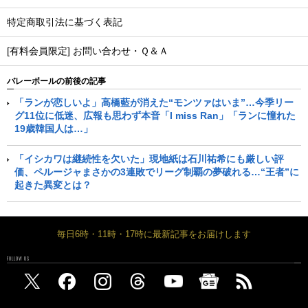
特定商取引法に基づく表記
[有料会員限定] お問い合わせ・Ｑ＆Ａ
バレーボールの前後の記事
「ランが恋しいよ」高橋藍が消えた“モンツァはいま”…今季リー
グ11位に低迷、広報も思わず本音「I miss Ran」「ランに憧れた
19歳韓国人は…」
「イシカワは継続性を欠いた」現地紙は石川祐希にも厳しい評
価、ペルージャまさかの3連敗でリーグ制覇の夢破れる…“王者”に
起きた異変とは？
毎日6時・11時・17時に最新記事をお届けします
FOLLOW US