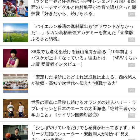
《ラグビー界と体操界の同学年レジェンド対談》初対
面のリーチマイケルと内村航平が本音で語り合った競
技愛「好きだから、続けられる」
PR
「バイエルン移籍の逸材輩出も“グラウンドがなかっ
た”…」サガン鳥栖最強アカデミーを変えた『企業版
ふるさと納税』
PR
38歳でも進化を続ける篠山竜青が語る「10年前より
バスケが上手くなっている」理由とは。［MVVりらい
ぶ賞 受賞者インタビュー］
PR
「安定した場所にとどまれば成長は止まる」西内悠人
が故郷・高知で次世代へ伝えた“挑戦する力”
PR
世界の頂点に君臨し続けるオランダの超人ハリー・ラ
ブレイセンと日本のエースの太田海也「絶対王者から
学ぶこと」《ケイリン国際対談②》
PR
「少しぼやけているだけでも感覚が狂ってきます」B
リーグ屈指のシューター・安藤周人が明かす“見え