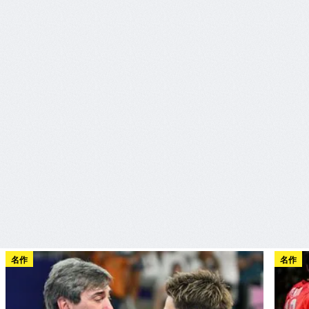
名作
名作