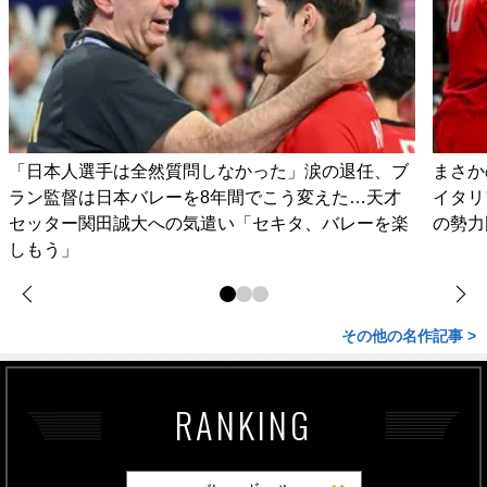
「日本人選手は全然質問しなかった」涙の退任、ブ
まさか
ラン監督は日本バレーを8年間でこう変えた…天才
イタリ
セッター関田誠大への気遣い「セキタ、バレーを楽
の勢力
しもう」
その他の名作記事 >
RANKING