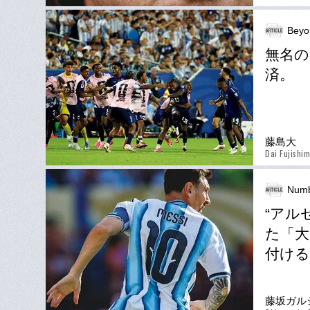
Beyo
無名の
済。
藤島大
Dai Fujishi
Num
“アル
た「大
付ける
藤坂ガル