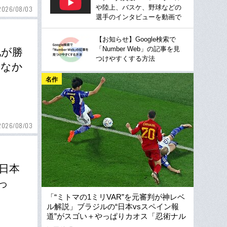
や陸上、バスケ、野球などの
2026/08/03
選手のインタビューを動画で
【お知らせ】Google検索で
「Number Web」の記事を見
地が勝
つけやすくする方法
れなか
名作
2026/08/03
日本
っ
「“ミトマの1ミリVAR”を元審判が神レベ
ル解説」ブラジルの“日本vsスペイン報
道”がスゴい＋やっぱりカオス「忍術ナル
ト魂だ！」