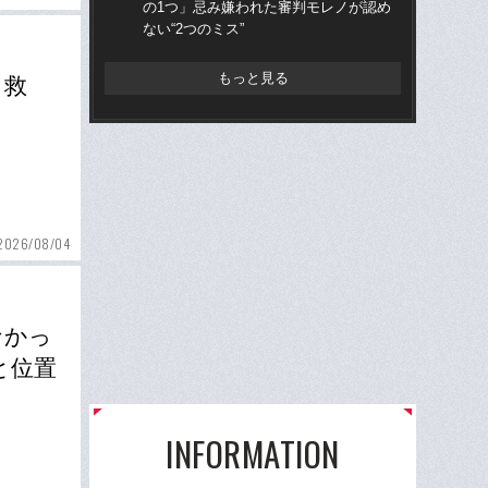
の1つ」忌み嫌われた審判モレノが認め
かっ
ない“2つのミス”
人
もっと見る
と救
2026/08/04
なかっ
と位置
INFORMATION