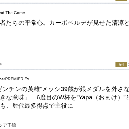
nd The Game
者たちの平常心。カーボベルデが見せた清涼
ma
有料
berPREMIER Ex
ゼンチンの英雄”メッシ39歳が銀メダルを外さ
きな意味」…6度目のW杯を”Yapa（おまけ）”
も、歴代最多得点で主役に
シア千鶴