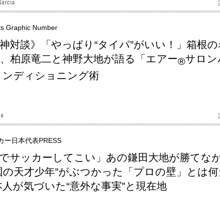
Garcia
ts Graphic Number
神対談》「やっぱり“タイパ”がいい！」箱根の
、柏原竜二と神野大地が語る「エアー
サロン
®
コンディショニング術
da
カー日本代表PRESS
でサッカーしてこい」あの鎌田大地が勝てな
国の天才少年”がぶつかった「プロの壁」とは何
本人が気づいた“意外な事実”と現在地