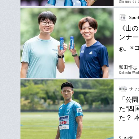
Chizuru de 
Spor
《山の
ンナー
」×
®
和田悟志
Satoshi Wa
サッ
「公園
た“四
た？ 
別府響