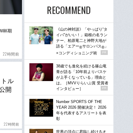
RECOMMEND
《山の神対談》「やっぱり“タ
W杯期
イパ”がいい！」箱根の名ラン
ナー、柏原竜二と神野大地が
語る「エアー
サロンパス
」
®
®
×コンディショニング術
PR
22時間前
38歳でも進化を続ける篠山竜
青が語る「10年前よりバスケ
が上手くなっている」理由と
」トル
は。［MVVりらいぶ賞 受賞者
公開
インタビュー］
PR
Number SPORTS OF THE
YEAR 2026 開催決定！ 2026
年を代表するアスリートを表
彰
22時間前
世界の頂点に君臨し続けるオ