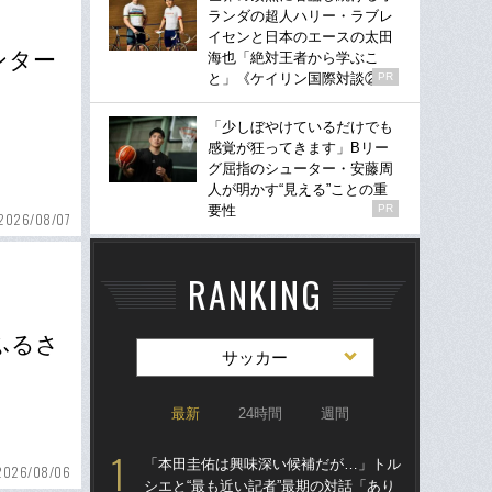
ランダの超人ハリー・ラブレ
イセンと日本のエースの太田
ンター
海也「絶対王者から学ぶこ
と」《ケイリン国際対談②》
PR
「少しぼやけているだけでも
感覚が狂ってきます」Bリー
グ屈指のシューター・安藤周
人が明かす“見える”ことの重
要性
PR
2026/08/07
RANKING
ふるさ
サッカー
最新
24時間
週間
「本田圭佑は興味深い候補だが…」トル
「
2026/08/06
シエと“最も近い記者”最期の対話「あり
シエ