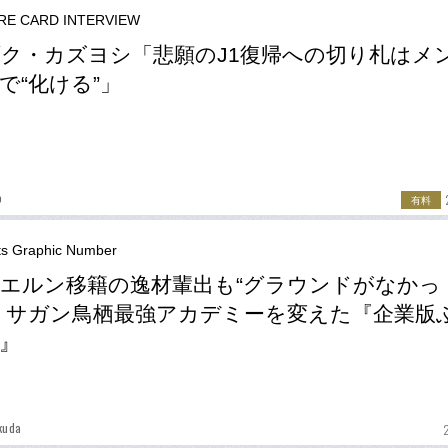
RE CARD INTERVIEW
ク・カズヨシ「悲願のJ1復帰への切り札はメ
で“化ける”」
o
有料
ts Graphic Number
エルン移籍の逸材輩出も“グラウンドがなかっ
」サガン鳥栖最強アカデミーを変えた『企業版
』
kuda