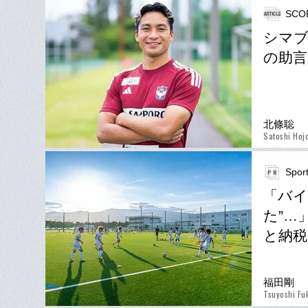
SCO
シマブ
の助言
北條聡
Satoshi Hoj
Spor
「バイ
た”…
と納税
福田剛
Tsuyoshi Fu