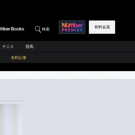
有料会員
検索
テニス
競馬
有料記事