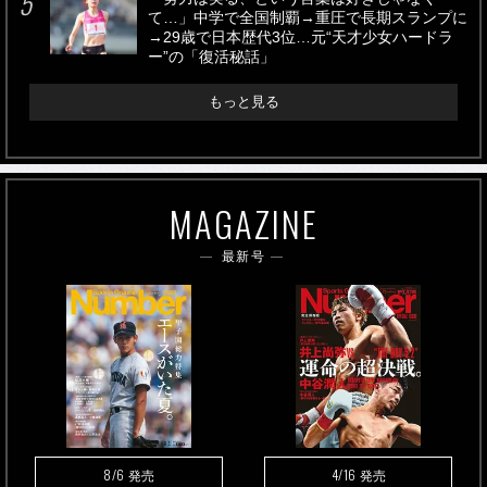
て…」中学で全国制覇→重圧で長期スランプに
→29歳で日本歴代3位…元“天才少女ハードラ
ー”の「復活秘話」
もっと見る
MAGAZINE
最新号
8/6
4/16
発売
発売