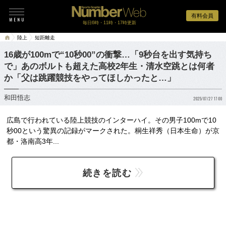
有料会員
毎日6時・11時・17時更新
陸上
短距離走
16歳が100mで“10秒00”の衝撃…「9秒台を出す気持ち
で」あのボルトも超えた高校2年生・清水空跳とは何者
か「父は跳躍競技をやってほしかったと…」
和田悟志
2025/07/27 17:00
広島で行われている陸上競技のインターハイ。その男子100mで10
秒00という驚異の記録がマークされた。桐生祥秀（日本生命）が京
都・洛南高3年...
続きを読む