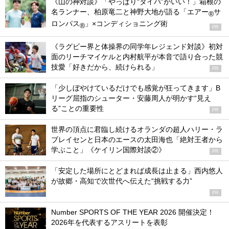
《山の神対談》「やっぱり“タイパ”がいい！」箱根の
名ランナー、柏原竜二と神野大地が語る「エアー
サ
®
ロンパス
」×コンディショニング術
®
PR
《ラグビー界と体操界の同学年レジェンド対談》初対
面のリーチマイケルと内村航平が本音で語り合った競
技愛「好きだから、続けられる」
PR
「少しぼやけているだけでも感覚が狂ってきます」B
リーグ屈指のシューター・安藤周人が明かす“見え
る”ことの重要性
PR
世界の頂点に君臨し続けるオランダの超人ハリー・ラ
ブレイセンと日本のエースの太田海也「絶対王者から
学ぶこと」《ケイリン国際対談②》
PR
「安定した場所にとどまれば成長は止まる」西内悠人
が故郷・高知で次世代へ伝えた“挑戦する力”
PR
Number SPORTS OF THE YEAR 2026 開催決定！
2026年を代表するアスリートを表彰