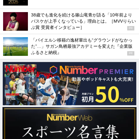
38歳でも進化を続ける篠山竜青が語る「10年前より
バスケが上手くなっている」理由とは。［MVVりらい
ぶ賞 受賞者インタビュー］
PR
「バイエルン移籍の逸材輩出も“グラウンドがなかっ
た”…」サガン鳥栖最強アカデミーを変えた『企業版
ふるさと納税』
PR