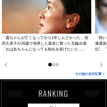
「森ちゃんが亡くなってから1年しんどかった」池
「戦い
田久美子が26歳で他界した親友に誓った五輪出場
連選抜
「おばあちゃんになっても砲丸を投げたいと…」
位”、
その他の名作記事 >
RANKING