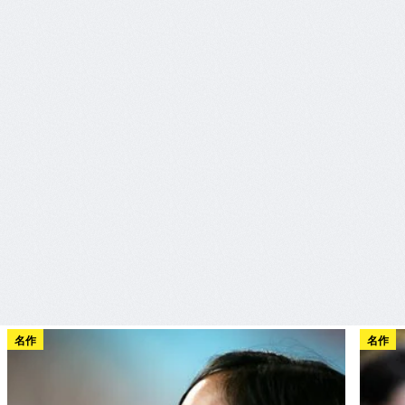
名作
名作