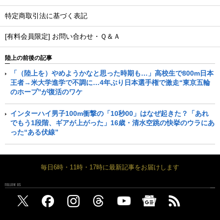
特定商取引法に基づく表記
[有料会員限定] お問い合わせ・Ｑ＆Ａ
陸上の前後の記事
「（陸上を）やめようかなと思った時期も…」高校生で800m日本
王者→米大学進学で不調に…4年ぶり日本選手権で激走“東京五輪
のホープ”が復活のワケ
インターハイ男子100m衝撃の「10秒00」はなぜ起きた？「あれ
でもう1段階、ギアが上がった」16歳・清水空跳の快挙のウラにあ
った“ある伏線”
毎日6時・11時・17時に最新記事をお届けします
FOLLOW US