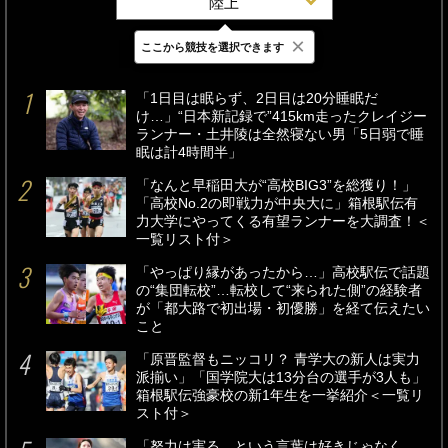
陸上
×
ここから競技を選択できます
最新
24時間
週間
「1日目は眠らず、2日目は20分睡眠だ
け…」“日本新記録で”415km走ったクレイジー
ランナー・土井陵は全然寝ない男「5日弱で睡
眠は計4時間半」
「なんと早稲田大が“高校BIG3”を総獲り！」
「高校No.2の即戦力が中央大に」箱根駅伝有
力大学にやってくる有望ランナーを大調査！＜
一覧リスト付＞
「やっぱり縁があったから…」高校駅伝で話題
の“集団転校”…転校して“来られた側”の経験者
が「都大路で初出場・初優勝」を経て伝えたい
こと
「原晋監督もニッコリ？ 青学大の新人は実力
派揃い」「国学院大は13分台の選手が3人も」
箱根駅伝強豪校の新1年生を一挙紹介＜一覧リ
スト付＞
「努力は実る、という言葉は好きじゃなく