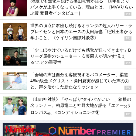
38歳でも進化を続ける篠山竜青が語る「10年前より
バスケが上手くなっている」理由とは。［MVVりらい
ぶ賞 受賞者インタビュー］
PR
世界の頂点に君臨し続けるオランダの超人ハリー・ラ
ブレイセンと日本のエースの太田海也「絶対王者から
学ぶこと」《ケイリン国際対談②》
PR
「少しぼやけているだけでも感覚が狂ってきます」B
リーグ屈指のシューター・安藤周人が明かす“見え
る”ことの重要性
PR
「会場の声は自分を客観視するバロメーター」柔道
48kg級金メダリスト・角田夏実が感じていた声の力
と、声を活かした新たなミッション
PR
《山の神対談》「やっぱり“タイパ”がいい！」箱根の
名ランナー、柏原竜二と神野大地が語る「エアー
サ
®
ロンパス
」×コンディショニング術
®
PR