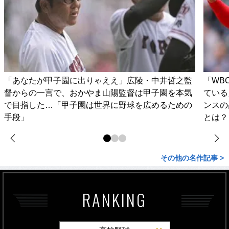
「あなたが甲子園に出りゃええ」広陵・中井哲之監
「WB
督からの一言で、おかやま山陽監督は甲子園を本気
ている
で目指した…「甲子園は世界に野球を広めるための
ンスの
手段」
とは？
その他の名作記事 >
RANKING