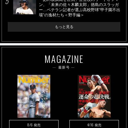
ン、「未来の佐々木麟太郎」徳島のスラッガ
ー…ベテラン記者が選ぶ高校野球“甲子園不出
場”の逸材たち＜野手編＞
もっと見る
MAGAZINE
最新号
8/6
4/16
発売
発売