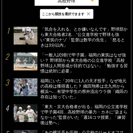
高校野球
×
ここから競技を選択できます
最新
24時間
週間
「気合を入れる、とか嫌いなんです」野球部か
ら東大合格者2名…“公立進学校で野球も強
い”東筑のナゾ「監督は数学の先生」「怒ると
きは3分以内」
「一般入試9割で甲子園」福岡の東筑はなぜ強
い？ 野球部から東大合格の公立進学校「高校
野球は人間形成が目的ではない」「勉強する習
慣は絶対に必要」
福岡にいた「20年に1人の天才投手」なぜ地元
の高校は獲得逃した？ 織田翔希は北九州から
横浜へ…有望中学生の県外流出ウラ側「織田の
存在は知っていた」
「東大・京大合格者が出る」福岡の公立進学校
で甲子園4回…高校野球の暴力・カネに“染まら
なかった”監督がいた「週16コマ授業」「練習
後は塾へ」
「あの横浜高を圧倒」公立校のリードオフマ