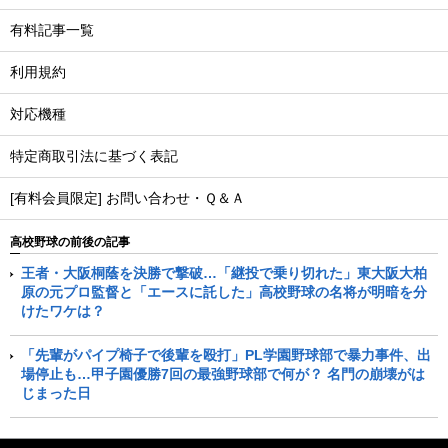
有料記事一覧
利用規約
対応機種
特定商取引法に基づく表記
[有料会員限定] お問い合わせ・Ｑ＆Ａ
高校野球の前後の記事
王者・大阪桐蔭を決勝で撃破…「継投で乗り切れた」東大阪大柏
原の元プロ監督と「エースに託した」高校野球の名将が明暗を分
けたワケは？
「先輩がパイプ椅子で後輩を殴打」PL学園野球部で暴力事件、出
場停止も…甲子園優勝7回の最強野球部で何が？ 名門の崩壊がは
じまった日