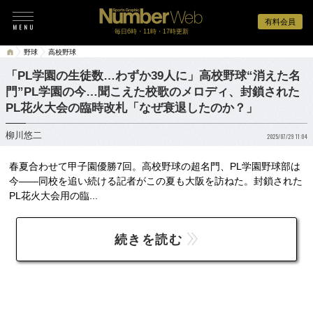
有料会員
毎日6時・11時・17時更新
野球
高校野球
「PL学園の生徒数…わずか39人に」高校野球“消えた名
門”PL学園の今…聞こえた校歌のメロディ、封鎖された
PL花火大会の臨時改札「なぜ衰退したのか？」
柳川悠二
2025/07/29 11:04
春夏合わせて甲子園優勝7回。高校野球の超名門、PL学園野球部は
今――同校を追い続ける記者がこの夏も大阪を訪ねた。封鎖された
PL花火大会用の臨...
続きを読む