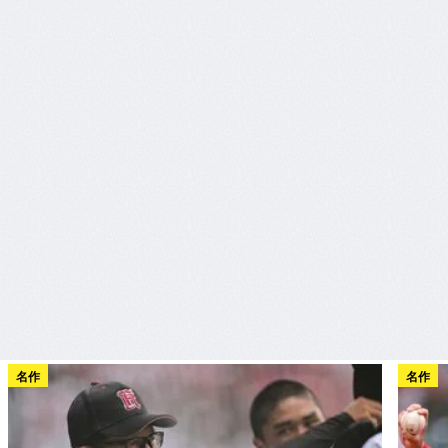
名作
名作