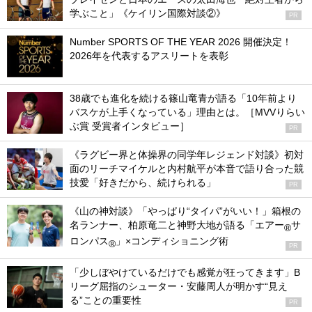
学ぶこと」《ケイリン国際対談②》
PR
Number SPORTS OF THE YEAR 2026 開催決定！
2026年を代表するアスリートを表彰
38歳でも進化を続ける篠山竜青が語る「10年前より
バスケが上手くなっている」理由とは。［MVVりらい
ぶ賞 受賞者インタビュー］
PR
《ラグビー界と体操界の同学年レジェンド対談》初対
面のリーチマイケルと内村航平が本音で語り合った競
技愛「好きだから、続けられる」
PR
《山の神対談》「やっぱり“タイパ”がいい！」箱根の
名ランナー、柏原竜二と神野大地が語る「エアー
サ
®
ロンパス
」×コンディショニング術
®
PR
「少しぼやけているだけでも感覚が狂ってきます」B
リーグ屈指のシューター・安藤周人が明かす“見え
る”ことの重要性
PR