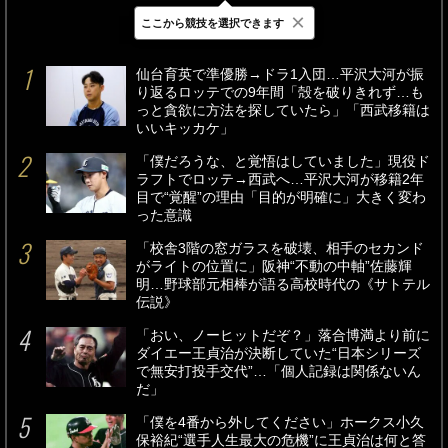
×
ここから競技を選択できます
最新
24時間
週間
仙台育英で準優勝→ドラ1入団…平沢大河が振
り返るロッテでの9年間「殻を破りきれず…も
っと貪欲に方法を探していたら」「西武移籍は
いいキッカケ」
「僕だろうな、と覚悟はしていました」現役ド
ラフトでロッテ→西武へ…平沢大河が移籍2年
目で“覚醒”の理由「目的が明確に」大きく変わ
った意識
「校舎3階の窓ガラスを破壊、相手のセカンド
がライトの位置に」阪神“不動の中軸”佐藤輝
明…野球部元相棒が語る高校時代の《サトテル
伝説》
「おい、ノーヒットだぞ？」落合博満より前に
ダイエー王貞治が決断していた“日本シリーズ
で無安打投手交代”…「個人記録は関係ないん
だ」
「僕を4番から外してください」ホークス小久
保裕紀“選手人生最大の危機”に王貞治は何と答