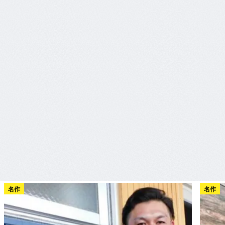
名作
名作