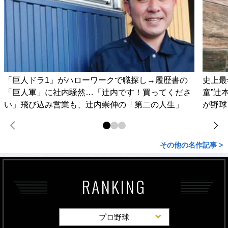
「巨人ドラ1」がハローワークで職探し→履歴書の
史上最
「巨人軍」に社内騒然…「辻内です！買ってくださ
童”辻
い」飛び込み営業も、辻内崇伸の「第二の人生」
が野球
その他の名作記事 >
RANKING
プロ野球