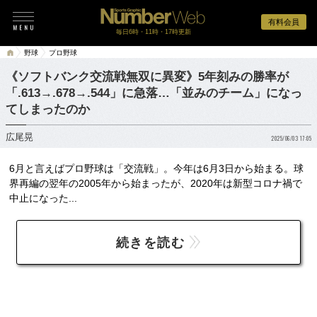
有料会員
毎日6時・11時・17時更新
野球
プロ野球
《ソフトバンク交流戦無双に異変》5年刻みの勝率が
「.613→.678→.544」に急落…「並みのチーム」になっ
てしまったのか
広尾晃
2025/06/03 17:05
6月と言えばプロ野球は「交流戦」。今年は6月3日から始まる。球
界再編の翌年の2005年から始まったが、2020年は新型コロナ禍で
中止になった...
続きを読む