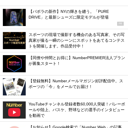
【バボラの新作】NYの輝きを纏う。「PURE
DRIVE」と最新シューズに限定モデルが登場
PR
スポーツの現場で撮影する機会のある写真家、その写
真家が撮る一瞬のシーンにスポットをあてるコンテス
トを開催します。作品受付中！
【同僚や仲間とお得に】NumberPREMIER法人プラン
が募集スタート！
【登録無料】Numberメールマガジン好評配信中。ス
ポーツの「今」をメールでお届け！
YouTubeチャンネル登録者数60,000人突破！バレーボ
ールや陸上、バスケ、野球などの選手のインタビュー
を動画で
【お知らせ】Google検索で「Number Web」の記事