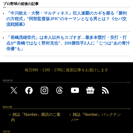
プロ野球の前後の記事
「中川皓太・大勢・マルティネス」巨人連覇のカギを握る「勝利
の方程式」“阿部監督版JFK”のキーマンとなる男とは？《セパ交
流戦開幕》
「長嶋茂雄世代」は本人以外もスゴすぎ…最多本塁打・安打・打
点が“長嶋ではなく野村克也”、200勝投手2人に「じつは“あの青汁
俳優”も」
毎日6時・11時・17時に最新記事をお届けします
FOLLOW US
MAGAZINE
雑誌『Number』購読のご案
雑誌『Number』バックナン
内
バー
SPECIAL