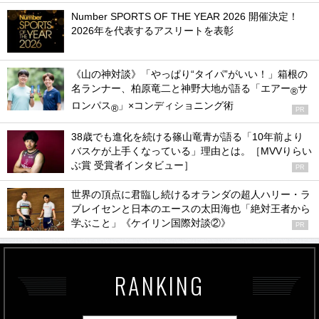
Number SPORTS OF THE YEAR 2026 開催決定！
2026年を代表するアスリートを表彰
《山の神対談》「やっぱり“タイパ”がいい！」箱根の
名ランナー、柏原竜二と神野大地が語る「エアー
サ
®
ロンパス
」×コンディショニング術
®
PR
38歳でも進化を続ける篠山竜青が語る「10年前より
バスケが上手くなっている」理由とは。［MVVりらい
ぶ賞 受賞者インタビュー］
PR
世界の頂点に君臨し続けるオランダの超人ハリー・ラ
ブレイセンと日本のエースの太田海也「絶対王者から
学ぶこと」《ケイリン国際対談②》
PR
RANKING