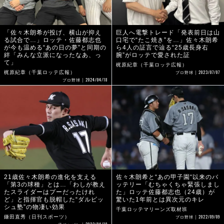
「佐々木朗希が投げ、横山が抑え
巨人へ電撃トレード「発表前日は山
る試合で…」ロッテ・佐藤都志也
口宅で“たこ焼き”を…」佐々木朗希
が今も温める“あの日の夢”と同期の
ら4人の証言で辿る“25歳長身右
絆「みんな立派になったなあ、っ
腕”がロッテで愛された証
て」
梶原紀章（千葉ロッテ広報）
2023/07/07
梶原紀章（千葉ロッテ広報）
プロ野球
2024/04/18
プロ野球
21歳佐々木朗希の進化を支える
佐々木朗希と“あの甲子園“以来のバ
「第3の球種」とは…「わしが教え
ッテリー「むちゃくちゃ緊張しまし
たスライダーはプーだったけれ
た」ロッテ佐藤都志也（24歳）が
ど」と指揮官も脱帽した“ダルビッ
驚いた1年前とは異次元のキレ
シュ塾”の物凄い効果
千葉ロッテマリーンズ取材班
2022/09/09
鎌田直秀（日刊スポーツ）
プロ野球
2023/04/19