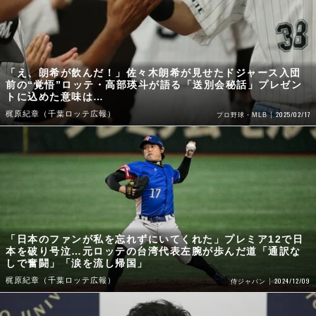
「え、朗希が飲んだ！」佐々木朗希が見せたドジャース入団
前の“覚悟”ロッテ・高部瑛斗が語る「送別会秘話」プレゼン
トに込めた意味は…
梶原紀章（千葉ロッテ広報）
2025/02/17
プロ野球・MLB
「日本のファンが私を忘れずにいてくれた」プレミア12で日
本を破り号泣…元ロッテの台湾代表左腕が歩んだ道「通訳な
しで奮闘」「涙を流し帰国」
梶原紀章（千葉ロッテ広報）
2024/12/09
侍ジャパン