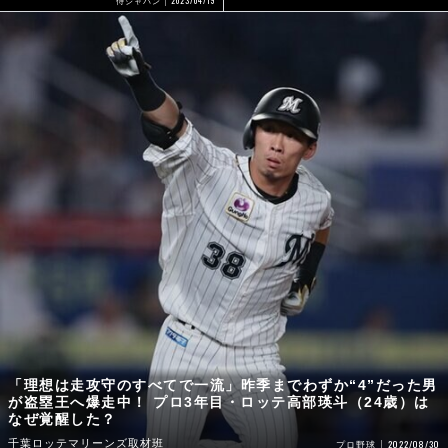
侍ジャパン
「理想は走攻守のすべてで一流」昨季までわずか“4”だった男
が盗塁王へ爆走中！ プロ3年目・ロッテ高部瑛斗（24歳）は
なぜ覚醒した？
千葉ロッテマリーンズ取材班
2022/08/30
プロ野球