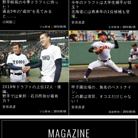
野手軽視の今季ドラフトに待っ
今年のドラフトは大学生捕手が目
た！
玉？
過去5年の“成功”を見てみる
北海道には再来年の1位候補も登
と……。
場。
小関順二
安倍昌彦
2019/09/05
2019/06/20
プロ野球
大学野球
2019年ドラフトの上位12人・後
甲子園出場の、無名のベストナイ
編。
ン。
野手では東邦・石川昂弥が最有
この夏は清宮、オコエだけじゃな
力？
い！
安倍昌彦
安倍昌彦
2019/05/09
2015/08/05
プロ野球
高校野球
MAGAZINE