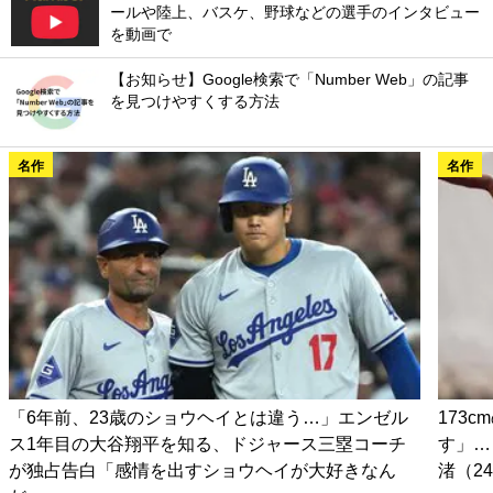
ールや陸上、バスケ、野球などの選手のインタビュー
を動画で
【お知らせ】Google検索で「Number Web」の記事
を見つけやすくする方法
名作
名作
「6年前、23歳のショウヘイとは違う…」エンゼル
173
ス1年目の大谷翔平を知る、ドジャース三塁コーチ
す」…
が独占告白「感情を出すショウヘイが大好きなん
渚（2