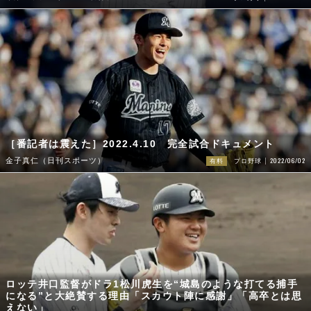
［番記者は震えた］2022.4.10 完全試合ドキュメント
2022/06/02
金子真仁（日刊スポーツ）
有料
プロ野球
ロッテ井口監督がドラ1松川虎生を“城島のような打てる捕手
になる”と大絶賛する理由「スカウト陣に感謝」「高卒とは思
えない」