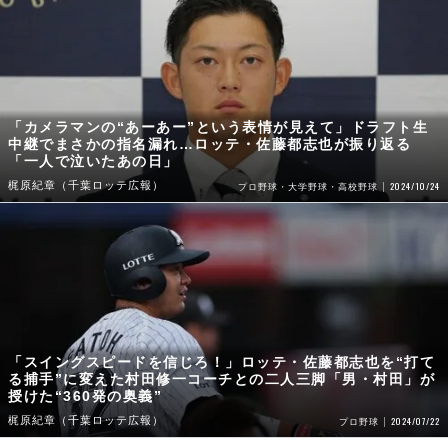
「カメラマンの“あーあー”という表情が見えて」ドラフト生
中継でまさかの指名漏れ…ロッテ・佐藤都志也が振り返る
「一人で泣いたあの日」
梶原紀章（千葉ロッテ広報）
2024/10/24
プロ野球・大学野球・高校野球
「スイングスピードを信じろ！」ロッテ・佐藤都志也を“打て
る捕手”に変えた村田修一コーチとの二人三脚「男・村田」が
授けた“360発の奥義”
梶原紀章（千葉ロッテ広報）
2024/07/22
プロ野球