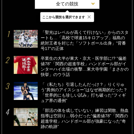
全ての競技
×
ここから競技を選択できます
最新
24時間
週間
「聖光はレベルが高くて行けない」からのスタ
ートも…「高校で球速15キロアップ」福島の
絶対王者を封じた「ソフトボール出身」“背番
号17”の正体
卒業生の大半が東大・京大・医学部に!? “偏差
値78”「関西の超進学校」ハンドボール部がイ
ンターハイ出場の衝撃…東大寺学園「まさかの
快挙」のウラ話
「（私たち）引退したんだっけ？」りくりゅ
う“異例のアイスショー”はなぜ画期的だった？
「世界的にも珍しい試み」打ち破った“フィギ
ュア界の通例”
「部活の体を成していない」練習は閑散、熱血
指導は空回り…弱小だった“偏差値78”「関西の
超進学校」ハンドボール部が強豪になった“奇
跡の軌跡”