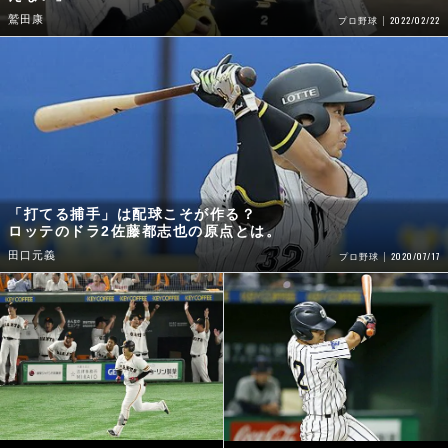
鷲田康
2022/02/22
プロ野球
「打てる捕手」は配球こそが作る？
ロッテのドラ2佐藤都志也の原点とは。
田口元義
2020/07/17
プロ野球