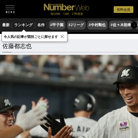
有料会員
毎日6時・11時・17時更新
最新
ランキング
名作
#甲子園
#Jリーグ
#中村剛也
#佐々木朗希
〉
×
今人気の記事が競技ごとに探せます
佐藤都志也
関連記事
佐藤都志也