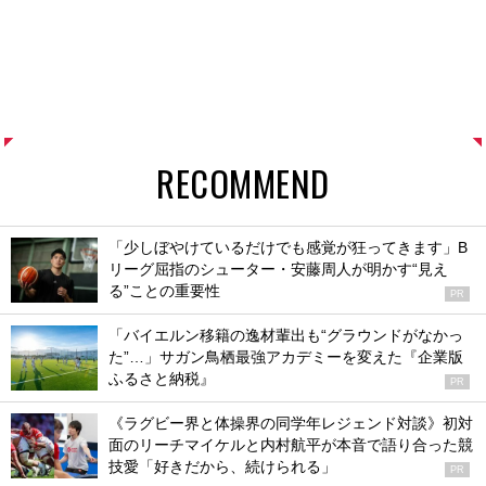
RECOMMEND
「少しぼやけているだけでも感覚が狂ってきます」B
リーグ屈指のシューター・安藤周人が明かす“見え
る”ことの重要性
PR
「バイエルン移籍の逸材輩出も“グラウンドがなかっ
た”…」サガン鳥栖最強アカデミーを変えた『企業版
ふるさと納税』
PR
《ラグビー界と体操界の同学年レジェンド対談》初対
面のリーチマイケルと内村航平が本音で語り合った競
技愛「好きだから、続けられる」
PR