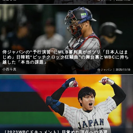
侍ジャパンの“予行演習”にMLB審判員がポツリ「日本人はま
じめ」日韓戦“ピッチクロック狂騒曲”の舞台裏とWBCに持ち
越した「本当の課題」
小西斗真
2025/11/19
侍ジャパン
［2023WBCドキュメント］目覚めた頂点への渇望