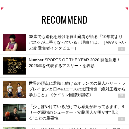
RECOMMEND
38歳でも進化を続ける篠山竜青が語る「10年前より
バスケが上手くなっている」理由とは。［MVVりらい
ぶ賞 受賞者インタビュー］
PR
Number SPORTS OF THE YEAR 2026 開催決定！
2026年を代表するアスリートを表彰
世界の頂点に君臨し続けるオランダの超人ハリー・ラ
ブレイセンと日本のエースの太田海也「絶対王者から
学ぶこと」《ケイリン国際対談②》
PR
「少しぼやけているだけでも感覚が狂ってきます」B
リーグ屈指のシューター・安藤周人が明かす“見え
る”ことの重要性
PR