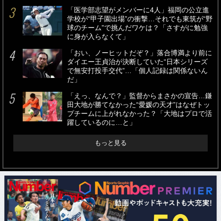
「医学部志望がメンバーに4人」福岡の公立進
学校が“甲子園出場”の衝撃…それでも東筑が“野
球のチーム”で挑んだワケは？「さすがに勉強
に身が入らなくて」
「おい、ノーヒットだぞ？」落合博満より前に
ダイエー王貞治が決断していた“日本シリーズ
で無安打投手交代”…「個人記録は関係ないん
だ」
「えっ、なんで？」監督からまさかの宣告…鎌
田大地が勝てなかった“愛媛の天才”はなぜトッ
プチームに上がれなかった？「大地はプロで活
躍しているのに…と」
もっと見る