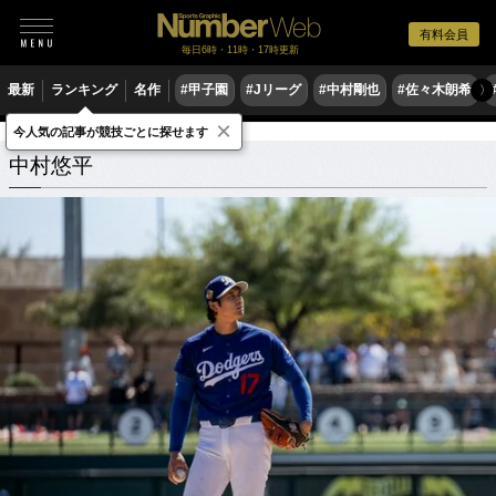
有料会員
毎日6時・11時・17時更新
最新
ランキング
名作
#甲子園
#Jリーグ
#中村剛也
#佐々木朗希
〉
×
今人気の記事が競技ごとに探せます
中村悠平
関連記事
中村悠平