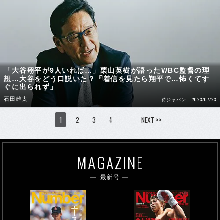
「大谷翔平が9人いれば…」栗山英樹が語ったWBC監督の理
想…大谷をどう口説いた？「着信を見たら翔平で…怖くてす
ぐに出られず」
石田雄太
2023/07/23
侍ジャパン
1
2
3
4
NEXT >>
MAGAZINE
最新号