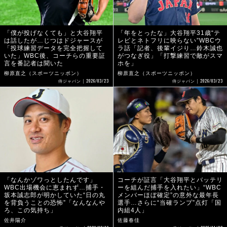
「僕が投げなくても」と大谷翔平
「年をとったな」大谷翔平31歳“テ
は話したが…じつはドジャースが
レビとネトフリに映らない”WBCウ
「投球練習データを完全把握して
ラ話「記者、後輩イジり…鈴木誠也
いた」WBC後、コーチらの重要証
がつなぎ役」「打撃練習で敵がスマ
言を番記者は聞いた
ホを」
柳原直之（スポーツニッポン）
柳原直之（スポーツニッポン）
2026/03/23
2026/03/23
侍ジャパン
侍ジャパン
「なんかゾワっとしたんです」
コーチが証言「大谷翔平とバッテリ
WBC出場機会に恵まれず…捕手・
ーを組んだ捕手を入れたい」“WBC
坂本誠志郎が明かしていた“日の丸
メンバーほぼ確定”の意外な最年長
を背負うことの恐怖”「なんなんや
選手…さらに“当確ランプ”点灯「国
ろ、この気持ち」
内組4人」
佐井陽介
佐藤春佳