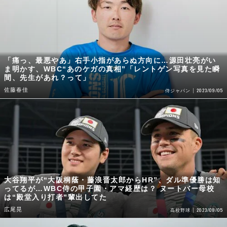
「痛っ、最悪やあ」右手小指があらぬ方向に…源田壮亮がい
ま明かす、WBC“あのケガの真相”「レントゲン写真を見た瞬
間、先生があれ？って」
佐藤春佳
2023/09/05
侍ジャパン
大谷翔平が“大阪桐蔭・藤浪晋太郎からHR”、ダル準優勝は知
ってるが…WBC侍の甲子園・アマ経歴は？ ヌートバー母校
は“殿堂入り打者”輩出してた
広尾晃
2023/08/05
高校野球