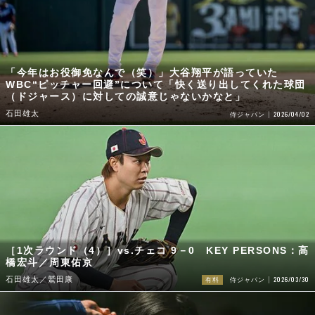
「今年はお役御免なんで（笑）」大谷翔平が語っていた
WBC“ピッチャー回避”について「快く送り出してくれた球団
（ドジャース）に対しての誠意じゃないかなと」
石田雄太
2026/04/02
侍ジャパン
［1次ラウンド（4）］vs.チェコ 9－0 KEY PERSONS：高
橋宏斗／周東佑京
2026/03/30
石田雄太／鷲田康
有料
侍ジャパン