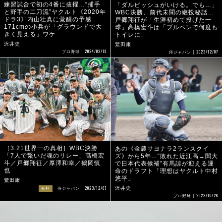
練習試合で初の4番に抜擢…“捕手
「ダルビッシュがいける。でも…」
と野手の二刀流”ヤクルト《2020年
WBC決勝、前代未聞の継投秘話…
ドラ3》内山壮真に覚醒の予感
戸郷翔征が「生涯初めて投げた一
171cmの小兵が「グラウンドで大
球」高橋宏斗は「ブルペンで何度も
きく見える」ワケ
トイレに」
沢井史
鷲田康
2024/02/19
2023/12/07
プロ野球
侍ジャパン
［3.21世界一の真相］WBC決勝
あの《金農サヨナラ2ランスクイ
「7人で繋いだ魂のリレー」髙橋宏
ズ》から5年…“敗れた近江高→関大
斗／戸郷翔征／厚澤和幸／鶴岡慎
で日本代表候補”有馬諒が迎える運
也
命のドラフト「理想はヤクルト中村
悠平」
鷲田康
2023/12/07
沢井史
有料
侍ジャパン
2023/10/26
プロ野球