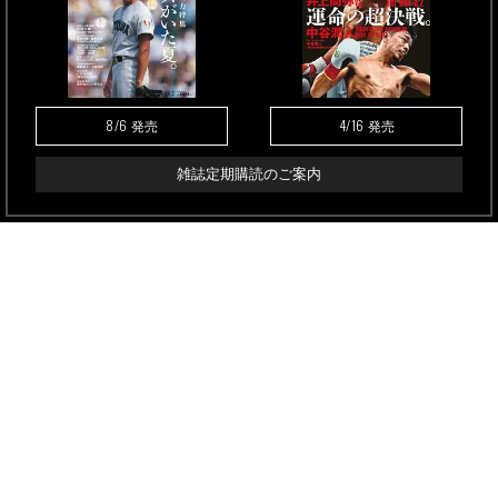
8/6
4/16
発売
発売
雑誌定期購読のご案内