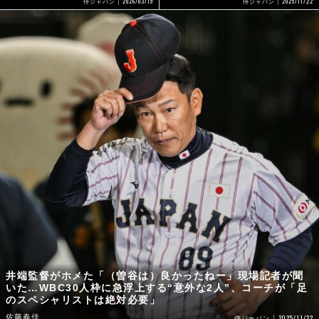
2026/03/19
2025/11/22
侍ジャパン
侍ジャパン
井端監督がホメた「（曽谷は）良かったねー」現場記者が聞
いた…WBC30人枠に急浮上する“意外な2人”、コーチが「足
のスペシャリストは絶対必要」
佐藤春佳
2025/11/22
侍ジャパン