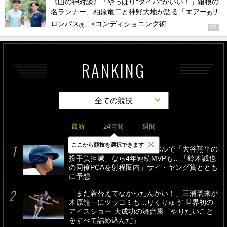
《山の神対談》「やっぱり“タイパ”がいい！」箱根の
名ランナー、柏原竜二と神野大地が語る「エアー
サ
®
ロンパス
」×コンディショニング術
®
PR
RANKING
全ての競技
最新
24時間
週間
×
ここから競技を選択できます
ドジャース電撃加入スクーバルで「大谷翔平の
投手負担減」なら4年連続MVPも…「鈴木誠也
の同僚PCAを射程圏内」サイ・ヤング賞ととも
に予想
「まだ着替えてなかったんかい！」三浦璃来が
木原龍一にツッコミも…りくりゅう“世界初の
アイスショー”大成功の舞台裏「やりたいこと
をすべて詰め込んだ」