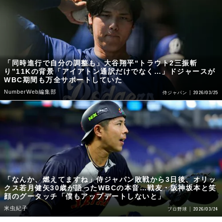
「同時進行で自分の調整も」大谷翔平“トラウト2三振斬
り”11Kの背景「アイアトン通訳だけでなく…」ドジャースが
WBC期間も万全サポートしていた
NumberWeb編集部
2026/03/25
侍ジャパン
「なんか、燃えてますね」侍ジャパン敗戦から3日後、オリッ
クス若月健矢30歳が語ったWBCの本音…戦友・阪神坂本と笑
顔のグータッチ「僕もアップデートしないと」
米虫紀子
2026/03/24
プロ野球