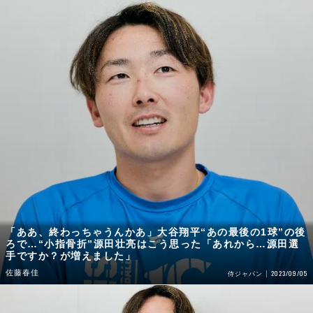
「ああ、終わっちゃうんかあ」大谷翔平“あの最後の1球”の後
ろで…“小指骨折”源田壮亮はこう思った「あれから…源田選
手ですか？が増えました」
佐藤春佳
2023/09/05
侍ジャパン