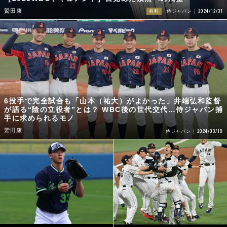
2024/12/31
鷲田康
有料
侍ジャパン
6投手で完全試合も「山本（祐大）がよかった」井端弘和監督
が語る“陰の立役者”とは？ WBC後の世代交代…侍ジャパン捕
手に求められるモノ
鷲田康
2024/03/10
侍ジャパン