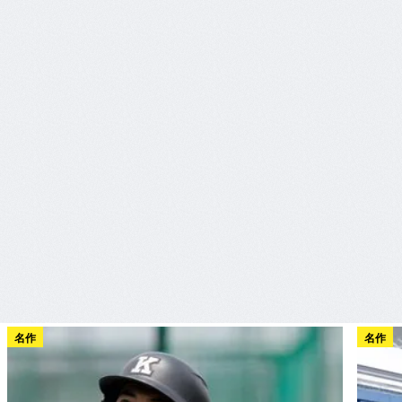
名作
名作