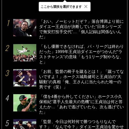
×
ここから競技を選択できます
最新
24時間
週間
「おい、ノーヒットだぞ？」落合博満より前に
ダイエー王貞治が決断していた“日本シリーズ
で無安打投手交代”…「個人記録は関係ないん
だ」
「もし優勝できなければ、パ・リーグは終わり
だった」1999年王貞治ダイエーがつかんだ“ラ
ストチャンス”の意味「もう1リーグ制やろな、
と」
「お前、監督の椅子を蹴るとは！」「蹴ってな
いですよ！」ホークス城島健司と王貞治の“大
騒動”の真相「俺、王さんに当たられた唯一の
男です（笑）」
「僕を4番から外してください」ホークス小久
保裕紀“選手人生最大の危機”に王貞治は何と答
えたか…「あれで逃げていたら、次も逃げてい
た」
「監督、今日は何対何で勝つつもりなんで
す？」「なんで今？」ダイエー王貞治を驚かせ