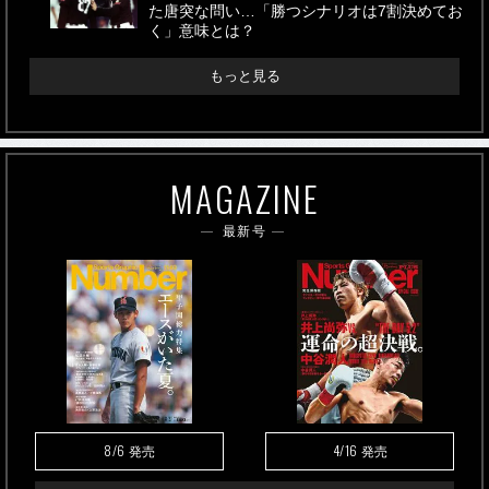
た唐突な問い…「勝つシナリオは7割決めてお
く」意味とは？
もっと見る
MAGAZINE
最新号
8/6
4/16
発売
発売