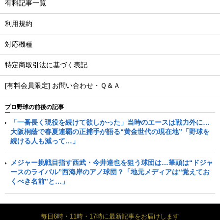
有料記事一覧
利用規約
対応機種
特定商取引法に基づく表記
[有料会員限定] お問い合わせ・Ｑ＆Ａ
プロ野球の前後の記事
「一番長く現役を続けて欲しかった」当時のエースは戦力外に…
大阪桐蔭で春夏連覇の正捕手が語る“黄金世代の現在地”「野球を
続ける人も減って…」
メジャー挑戦目指す西武・今井達也を狙う球団は…筆頭は“ドジャ
ースのライバル”西海岸のアノ球団？「地元メディアは“覚えてお
くべき名前”と…」
毎日6時・11時・17時に最新記事をお届けします