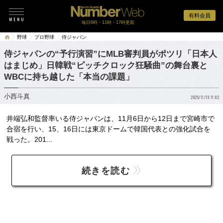
有料会員
毎日6時・11時・17時更新
野球
プロ野球
侍ジャパン
侍ジャパンの“予行演習”にMLB審判員がポツリ「日本人
はまじめ」日韓戦“ピッチクロック狂騒曲”の舞台裏と
WBCに持ち越した「本当の課題」
小西斗真
2025/11/19 11:02
井端弘和監督率いる侍ジャパンは、11月6日から12日まで宮崎市で
合宿を行い、15、16日には東京ドームで韓国代表との強化試合を
戦った。201...
続きを読む