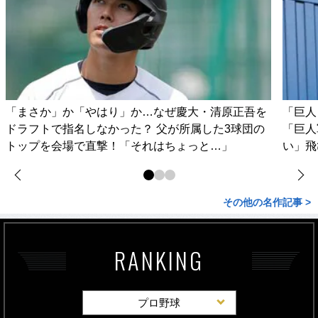
「まさか」か「やはり」か…なぜ慶大・清原正吾を
「巨人
ドラフトで指名しなかった？ 父が所属した3球団の
「巨人
トップを会場で直撃！「それはちょっと…」
い」飛
その他の名作記事 >
RANKING
プロ野球