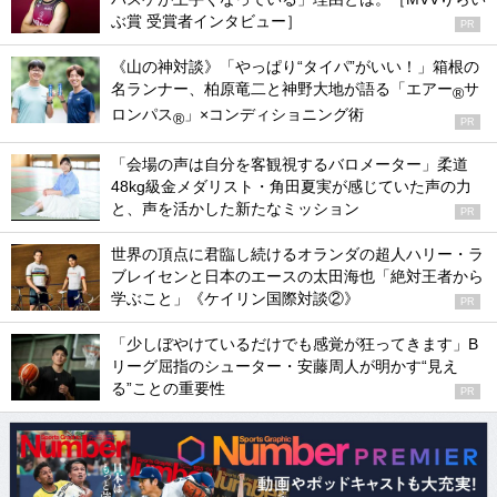
ぶ賞 受賞者インタビュー］
PR
《山の神対談》「やっぱり“タイパ”がいい！」箱根の
名ランナー、柏原竜二と神野大地が語る「エアー
サ
®
ロンパス
」×コンディショニング術
®
PR
「会場の声は自分を客観視するバロメーター」柔道
48kg級金メダリスト・角田夏実が感じていた声の力
と、声を活かした新たなミッション
PR
世界の頂点に君臨し続けるオランダの超人ハリー・ラ
ブレイセンと日本のエースの太田海也「絶対王者から
学ぶこと」《ケイリン国際対談②》
PR
「少しぼやけているだけでも感覚が狂ってきます」B
リーグ屈指のシューター・安藤周人が明かす“見え
る”ことの重要性
PR