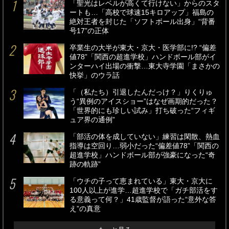
「聖光はレベルが高くて行けない」からのスタ
ートも…「高校で球速15キロアップ」福島の
絶対王者を封じた「ソフトボール出身」“背番
号17”の正体
卒業生の大半が東大・京大・医学部に!? “偏差
値78”「関西の超進学校」ハンドボール部がイ
ンターハイ出場の衝撃…東大寺学園「まさかの
快挙」のウラ話
「（私たち）引退したんだっけ？」りくりゅ
う“異例のアイスショー”はなぜ画期的だった？
「世界的にも珍しい試み」打ち破った“フィギ
ュア界の通例”
「部活の体を成していない」練習は閑散、熱血
指導は空回り…弱小だった“偏差値78”「関西の
超進学校」ハンドボール部が強豪になった“奇
跡の軌跡”
「ウチの子って恵まれている」東大・京大に
100人以上が進学…超進学校で「ガチ部活をす
る意義って何？」41歳監督が語った“意外な答
え”の真意