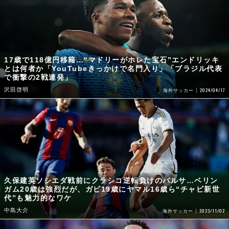
17歳で118億円移籍…“マドリーがホレた宝石”エンドリッキ
とは何者か「YouTubeきっかけで名門入り」「ブラジル代表
で衝撃の2戦連発」
沢田啓明
2024/04/17
海外サッカー
久保建英ソシエダ戦前にクラシコ逆転負けのバルサ…ベリン
ガム20歳は強烈だが、ガビ19歳にヤマル16歳ら“チャビ新世
代”も魅力的なワケ
中島大介
2023/11/02
海外サッカー