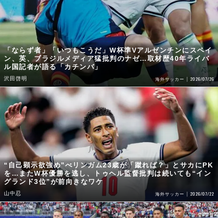
「ならず者」「いつもこうだ」W杯準Vアルゼンチンにスペイ
ン、英、ブラジルメディア猛批判のナゼ…取材歴40年ライバ
ル国記者が語る「カチンバ」
沢田啓明
2026/07/26
海外サッカー
“自己顕示欲強め”べリンガム23歳が「蹴れば？」とサカにPK
を…またW杯優勝を逃し、トゥヘル監督批判は続いても“イン
グランド3位”が前向きなワケ
山中忍
2026/07/22
海外サッカー