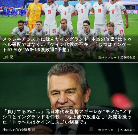
メッシ神アシストに沈んだイングランド“本当の敗因”はトゥ
ヘル采配ではなく…「ケイン代役の不在」「じつはアンケー
ト57％が“W杯16強敗退”予想」
山中忍
2026/07/22
海外サッカー
「負けてるのに…」元日本代表監督アギーレが“モメた”メキ
シコとイングランドを仲裁…“地上波で放送なし”死闘を撮っ
た「トゥヘルはケインにスゴい剣幕で」
NumberWeb編集部
2026/07/11
海外サッカー