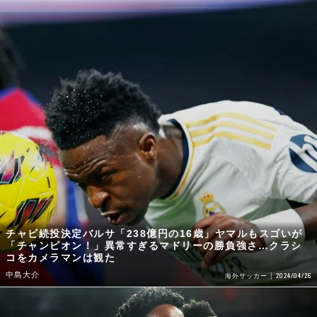
チャビ続投決定バルサ「238億円の16歳」ヤマルもスゴいが
「チャンピオン！」異常すぎるマドリーの勝負強さ…クラシ
コをカメラマンは観た
中島大介
2024/04/26
海外サッカー