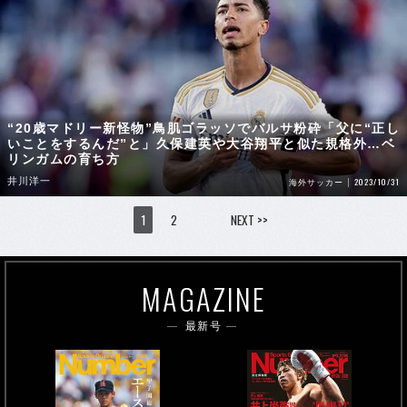
“20歳マドリー新怪物”鳥肌ゴラッソでバルサ粉砕「父に“正し
いことをするんだ”と」久保建英や大谷翔平と似た規格外…ベ
リンガムの育ち方
井川洋一
2023/10/31
海外サッカー
1
2
NEXT >>
MAGAZINE
最新号