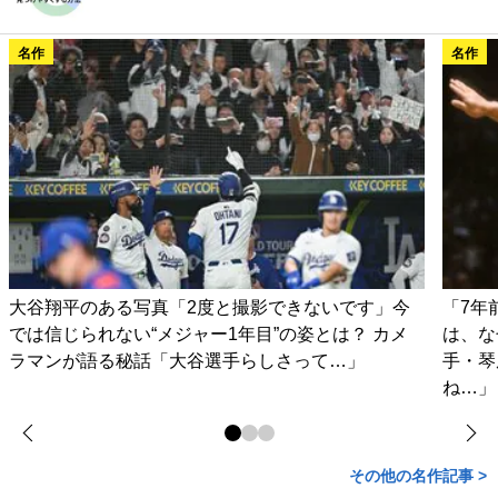
名作
名作
大谷翔平のある写真「2度と撮影できないです」今
「7年
では信じられない“メジャー1年目”の姿とは？ カメ
は、な
ラマンが語る秘話「大谷選手らしさって…」
手・琴
ね…」
その他の名作記事 >