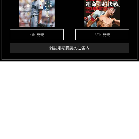
8/6
4/16
発売
発売
雑誌定期購読のご案内