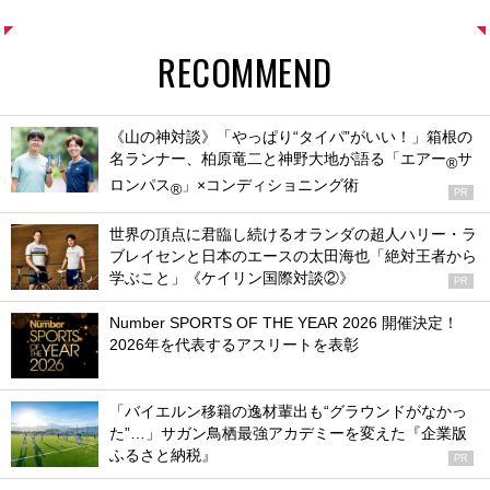
RECOMMEND
《山の神対談》「やっぱり“タイパ”がいい！」箱根の
名ランナー、柏原竜二と神野大地が語る「エアー
サ
®
ロンパス
」×コンディショニング術
®
PR
世界の頂点に君臨し続けるオランダの超人ハリー・ラ
ブレイセンと日本のエースの太田海也「絶対王者から
学ぶこと」《ケイリン国際対談②》
PR
Number SPORTS OF THE YEAR 2026 開催決定！
2026年を代表するアスリートを表彰
「バイエルン移籍の逸材輩出も“グラウンドがなかっ
た”…」サガン鳥栖最強アカデミーを変えた『企業版
ふるさと納税』
PR