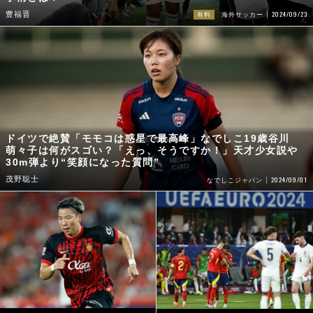
2024/09/23
豊福晋
有料
海外サッカー
ドイツで絶賛「モモコは惑星で最高峰」なでしこ19歳谷川
萌々子は何がスゴい？「えっ、そうですか！」天才少女説や
30m弾より“笑顔になった質問”
茂野聡士
2024/09/01
なでしこジャパン