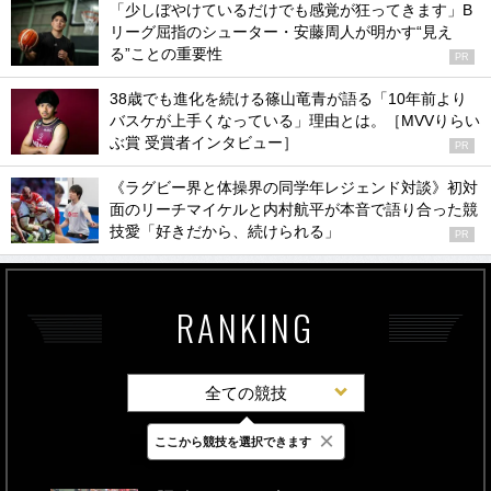
「少しぼやけているだけでも感覚が狂ってきます」B
リーグ屈指のシューター・安藤周人が明かす“見え
る”ことの重要性
PR
38歳でも進化を続ける篠山竜青が語る「10年前より
バスケが上手くなっている」理由とは。［MVVりらい
ぶ賞 受賞者インタビュー］
PR
《ラグビー界と体操界の同学年レジェンド対談》初対
面のリーチマイケルと内村航平が本音で語り合った競
技愛「好きだから、続けられる」
PR
RANKING
全ての競技
×
ここから競技を選択できます
最新
24時間
週間