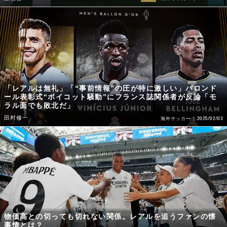
「レアルは無礼」「“事前情報”の圧が特に激しい」バロンド
ール表彰式“ボイコット騒動”にフランス誌関係者が反論「モ
ラル面でも敗北だ」
田村修一
2025/02/03
海外サッカー
物価高との切っても切れない関係。レアルを追うファンの懐
事情とは？