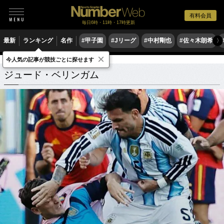
有料会員
毎日6時・11時・17時更新
最新
ランキング
名作
#甲子園
#Jリーグ
#中村剛也
#佐々木朗希
〉
×
今人気の記事が競技ごとに探せます
ジュード・ベリンガム
関連記事
ジュード・ベリンガム