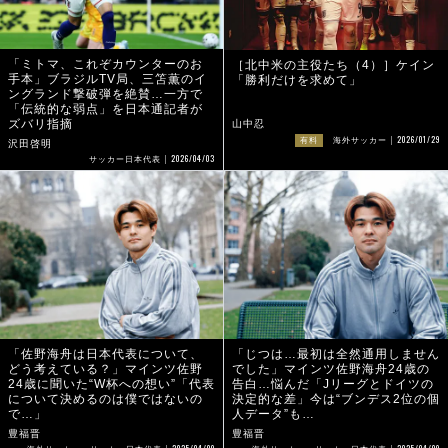
「ミトマ、これぞカウンターのお
［北中米の主役たち（4）］ケイン
手本」ブラジルTV局、三笘薫のイ
「勝利だけを求めて」
ングランド撃破弾を絶賛…一方で
「伝統的な弱点」を日本通記者が
ズバリ指摘
山中忍
2026/01/29
有料
海外サッカー
沢田啓明
2026/04/03
サッカー日本代表
「佐野海舟は日本代表について、
「じつは…最初は全然通用しません
どう考えている？」マインツ佐野
でした」マインツ佐野海舟24歳の
24歳に聞いた“W杯への想い”「代表
告白…悩んだ「Jリーグとドイツの
について決めるのは僕ではないの
決定的な差」今は“ブンデス2位の個
で…」
人データ”も…
豊福晋
豊福晋
2025/04/09