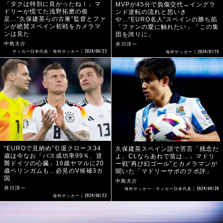
「タクは特別に良かったね！」マ
MVPが45分で負傷交代→イングラ
ドリーが慌てた浅野拓磨の俊
ンド逆転の流れと思いき
足…“久保建英らの古巣”監督とファ
や…“EURO名人”スペインの勝ち筋
ンが絶賛スペイン初戦をカメラマ
「ファンの愛に触れたい」「この集
ンは見た
団を誇りに」
中島大介
井川洋一
2024/08/23
2024/07/15
サッカー日本代表・海外サッカー
海外サッカー
“EUROで見納め”引退クロース34
久保建英スペイン語で苦言「残念だ
歳は今なお「パス成功率99％、逆
よ。CLならあれで笛は…」マドリ
襲ドイツの心臓」16歳ヤマルに20
ー戦“再び幻ゴール”とカメラマンが
歳ベリンガムも…必見のV候補3カ
聞いた「マドリーサポのクボ評」
国
中島大介
2024/04/28
井川洋一
海外サッカー・サッカー日本代表
2024/06/22
海外サッカー