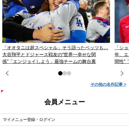
「オオタニは超スペシャル」そう語ったベッツも…
「ショ
大谷翔平とドジャース戦友の“世界一幸せな関
年、エ
係”「エンジョイしよう」最強チームの舞台裏
間性”
その他の名作記事 >
会員メニュー
マイメニュー登録・ログイン