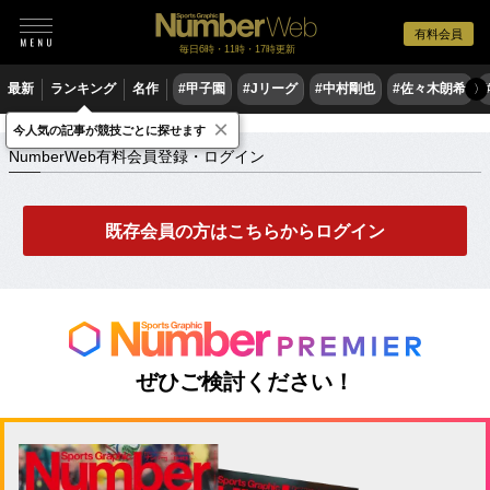
有料会員
毎日6時・11時・17時更新
最新
ランキング
名作
#甲子園
#Jリーグ
#中村剛也
#佐々木朗希
〉
×
NumberWeb有料会員登録・ログイン
今人気の記事が競技ごとに探せます
NumberWeb有料会員登録・ログイン
既存会員の方はこちらからログイン
ぜひご検討ください！