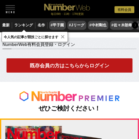
有料会員
毎日6時・11時・17時更新
最新
ランキング
名作
#甲子園
#Jリーグ
#中村剛也
#佐々木朗希
〉
×
NumberWeb有料会員登録・ログイン
今人気の記事が競技ごとに探せます
NumberWeb有料会員登録・ログイン
既存会員の方はこちらからログイン
ぜひご検討ください！