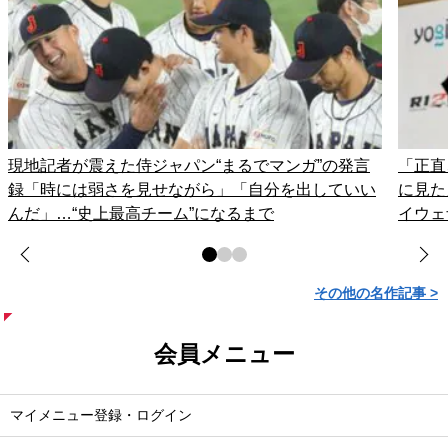
現地記者が震えた侍ジャパン“まるでマンガ”の発言
「正直
録「時には弱さを見せながら」「自分を出していい
に見た
んだ」…“史上最高チーム”になるまで
イウェ
その他の名作記事 >
会員メニュー
マイメニュー登録・ログイン