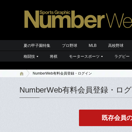
夏の甲子園特集
プロ野球
MLB
高校野球
格闘技
将棋
モータースポーツ
ラグビー
NumberWeb有料会員登録・ログイン
NumberWeb有料会員登録・ロ
既存会員