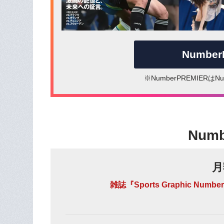
Numbe
※NumberPREMIER
Num
月
雑誌『Sports Graphic