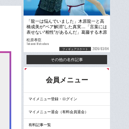
「龍一は悩んでいました」木原龍一と高
橋成美が“ペア解消”した真実…「言葉には
表せない“相性”があるんだ」葛藤する木原
が三浦璃来と出会った日
松原孝臣
Takaomi Matsubara
2026/03/04
フィギュアスケート
その他の名作記事
る
会員メニュー
マイメニュー登録・ログイン
マイメニュー退会（有料会員退会）
有料記事一覧