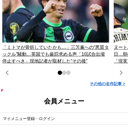
「ミトマが骨折していたかも…」三笘薫への“悪質タ
ヌート
ックル”騒動…英国でも厳罰求める声「10試合出場
日…朝
停止すべき」現地記者が取材した“その後”
「現実
その他の名作記事 >
会員メニュー
マイメニュー登録・ログイン