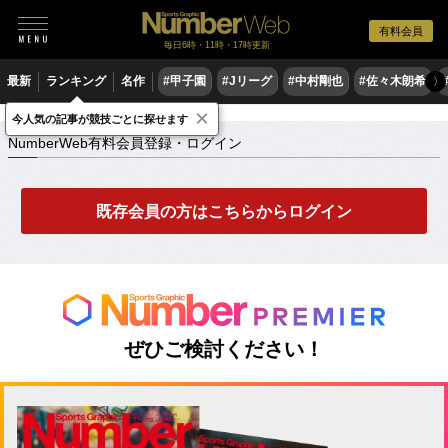
有料会員
毎日6時・11時・17時更新
最新
ランキング
名作
#甲子園
#Jリーグ
#中村剛也
#佐々木朗希
〉
×
NumberWeb有料会員登録・ログイン
今人気の記事が競技ごとに探せます
NumberWeb有料会員登録・ログイン
既存会員の方はこちらからログイン
ぜひご検討ください！