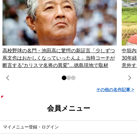
高校野球の名門・池田高に驚愕の新証言「少しずつ
中垣内
蔦文也はおかしくなっていったんよ」当時コーチが
30年
断言する“カリスマ名将の異変”…徳島現地で取材
意外す
その他の名作記事 >
会員メニュー
マイメニュー登録・ログイン