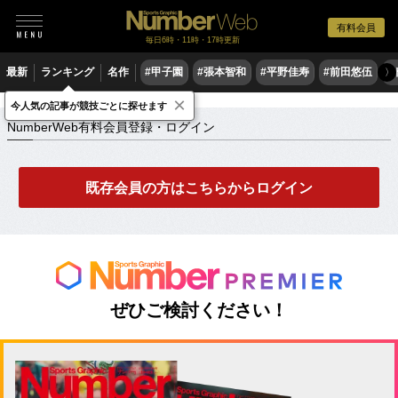
有料会員
毎日6時・11時・17時更新
最新
ランキング
名作
#甲子園
#張本智和
#平野佳寿
#前田悠伍
#
〉
×
NumberWeb有料会員登録・ログイン
今人気の記事が競技ごとに探せます
NumberWeb有料会員登録・ログイン
既存会員の方はこちらからログイン
ぜひご検討ください！