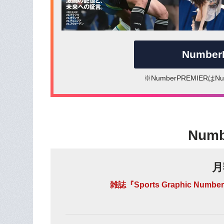
Numbe
※NumberPREMIER
Num
月
雑誌『Sports Graphic