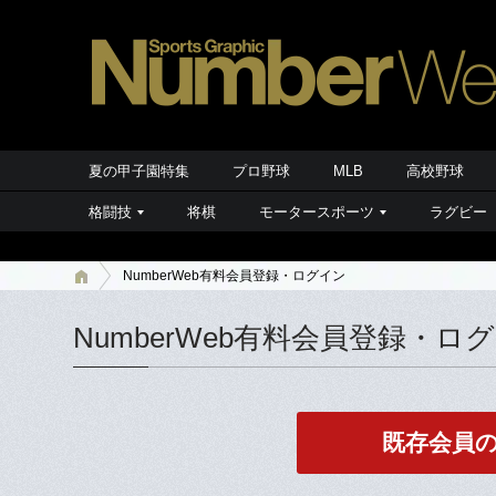
夏の甲子園特集
プロ野球
MLB
高校野球
格闘技
将棋
モータースポーツ
ラグビー
NumberWeb有料会員登録・ログイン
NumberWeb有料会員登録・ロ
既存会員