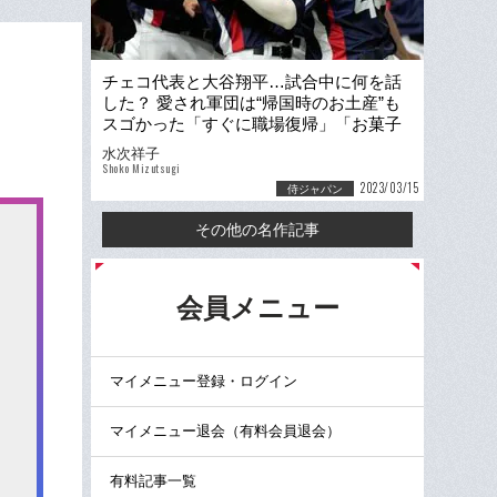
チェコ代表と大谷翔平…試合中に何を話
した？ 愛され軍団は“帰国時のお土産”も
スゴかった「すぐに職場復帰」「お菓子
の試食なのに“こんにゃく”が…」
水次祥子
Shoko Mizutsugi
2023/03/15
侍ジャパン
その他の名作記事
る
会員メニュー
マイメニュー登録・ログイン
マイメニュー退会（有料会員退会）
有料記事一覧