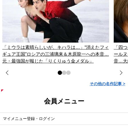
「ミウラは素晴らしいが、キハラは…」“消えたフィ
「四つ
ギュア王国”ロシアの三浦璃来＆木原龍一への本音…
ールヌ
元・最強国が報じた「りくりゅう金メダル」
音…大
その他の名作記事 >
会員メニュー
マイメニュー登録・ログイン