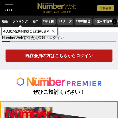
有料会員
毎日6時・11時・17時更新
最新
ランキング
名作
#甲子園
#Jリーグ
#中村剛也
#佐々木朗希
〉
×
NumberWeb有料会員登録・ログイン
今人気の記事が競技ごとに探せます
NumberWeb有料会員登録・ログイン
既存会員の方はこちらからログイン
ぜひご検討ください！