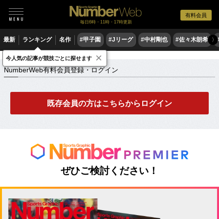
有料会員
毎日6時・11時・17時更新
最新
ランキング
名作
#甲子園
#Jリーグ
#中村剛也
#佐々木朗希
〉
×
NumberWeb有料会員登録・ログイン
今人気の記事が競技ごとに探せます
NumberWeb有料会員登録・ログイン
既存会員の方はこちらからログイン
ぜひご検討ください！