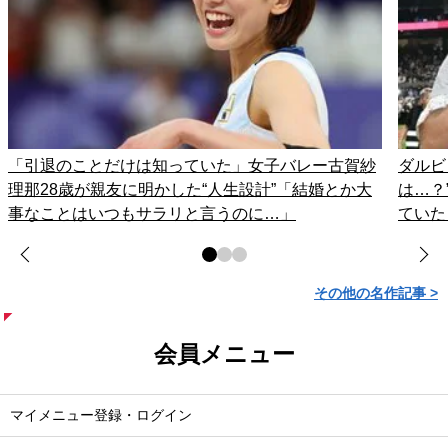
「引退のことだけは知っていた」女子バレー古賀紗
ダルビ
理那28歳が親友に明かした“人生設計”「結婚とか大
は…？
事なことはいつもサラリと言うのに…」
ていた
その他の名作記事 >
会員メニュー
マイメニュー登録・ログイン